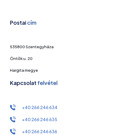
Postai
cím
535800 Szentegyháza
Öntők u. 20
Hargita megye
Kapcsolat
felvétel
+40 266 246 634
+40 266 246 635
+40 266 246 636