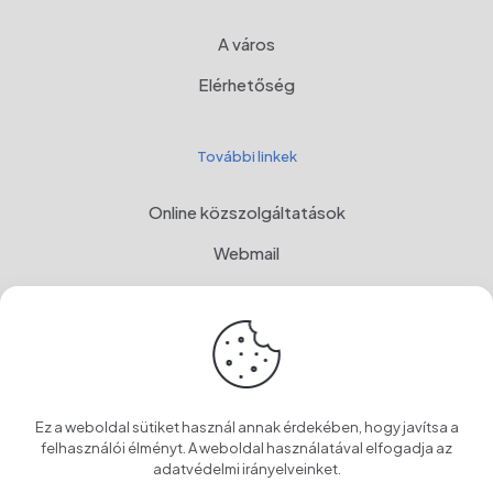
A város
Elérhetőség
További linkek
Online közszolgáltatások
Webmail
Programul Național de Dezvoltare Rurală, MADR
Címer
OwnCloud
Ez a weboldal sütiket használ annak érdekében, hogy javítsa a
felhasználói élményt. A weboldal használatával elfogadja az
adatvédelmi irányelveinket
.
© 2024 Szentegyháza Város Önkormányzata