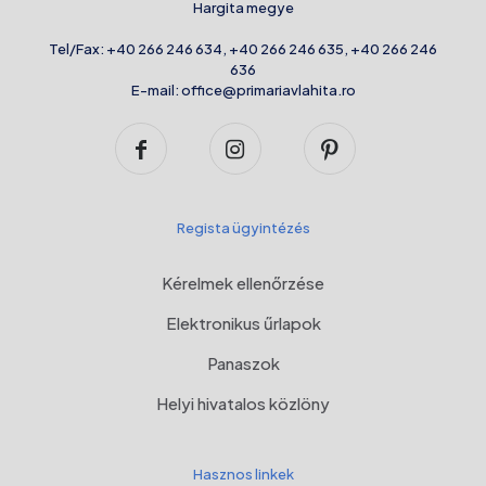
Hargita megye
Tel/Fax:
+40 266 246 634
,
+40 266 246 635
,
+40 266 246
636
E-mail:
office@primariavlahita.ro
Regista ügyintézés
Kérelmek ellenőrzése
Elektronikus űrlapok
Panaszok
Helyi hivatalos közlöny
Hasznos linkek