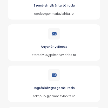
Személyi nyilvántartó iroda
spclep@primariavlahita.ro
Anyakönyvi iroda
starecivila@primariavlahita.ro
Jogi és közigazgatási iroda
admpubl@primariavlahita.ro