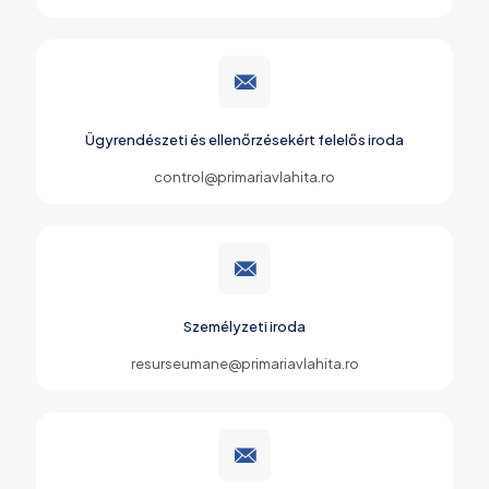
Ügyrendészeti és ellenőrzésekért felelős iroda
control@primariavlahita.ro
Személyzeti iroda
resurseumane@primariavlahita.ro