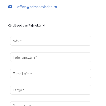
office@primariavlahita.ro
Kérdésed van? Írj nekünk!