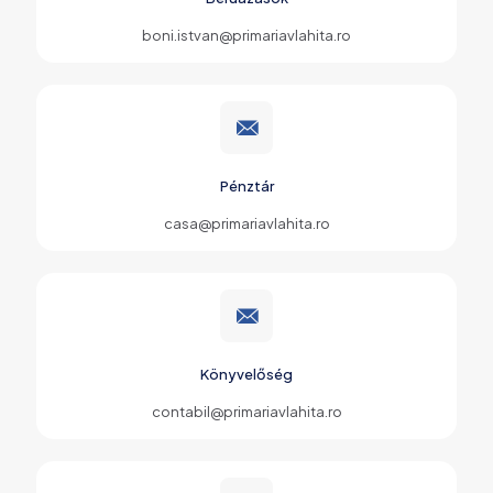
boni.istvan@primariavlahita.ro
Pénztár
casa@primariavlahita.ro
Könyvelőség
contabil@primariavlahita.ro