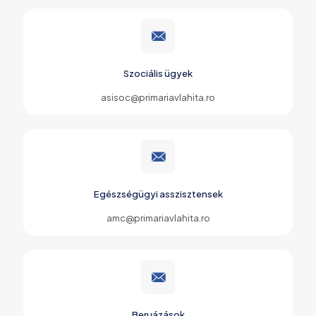
Szociális ügyek
asisoc@primariavlahita.ro
Egészségügyi asszisztensek
amc@primariavlahita.ro
Beruázások