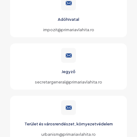
Adóhivatal
impozit@primariavlahita.ro
Jegyző
secretargeneral@primariavlahita.ro
Terület és városrendészet, környezetvédelem
urbanism@primariavlahita.ro