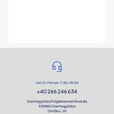
Hétfő-Péntek
7:30-15:30
+40 266 246 634
Szentegyháza Polgármesteri Hivatala
535800 Szentegyháza
Öntők u. 20