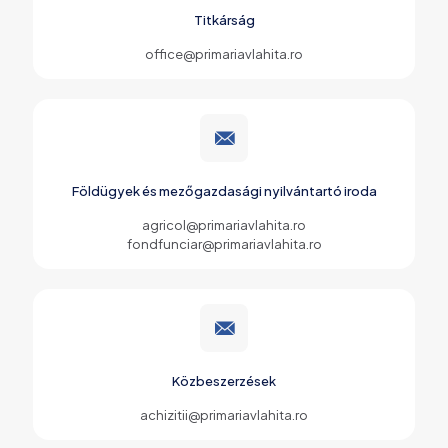
Titkárság
office@primariavlahita.ro
Földügyek és mezőgazdasági nyilvántartó iroda
agricol@primariavlahita.ro
fondfunciar@primariavlahita.ro
Közbeszerzések
achizitii@primariavlahita.ro