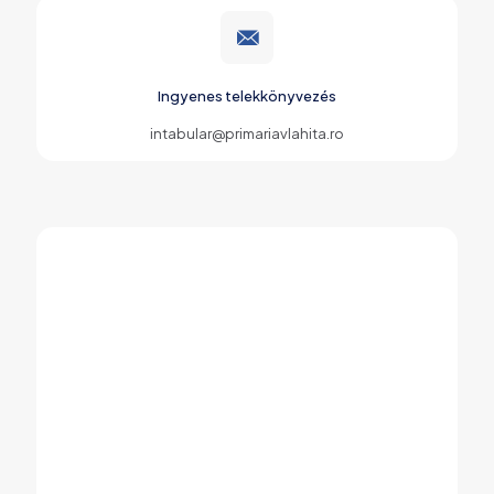
Ingyenes telekkönyvezés
intabular@primariavlahita.ro