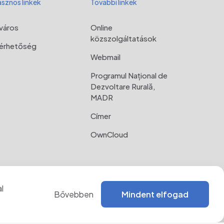
sznos linkek
További linkek
város
Online
közszolgáltatások
lérhetőség
Webmail
Programul Național de
Dezvoltare Rurală,
MADR
Címer
OwnCloud
l
Bővebben
Mindent elfogad