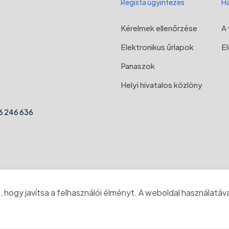
Regista ügyintézés
Ha
Kérelmek ellenőrzése
A 
Elektronikus űrlapok
E
Panaszok
Helyi hivatalos közlöny
6 246 636
 hogy javítsa a felhasználói élményt. A weboldal használatáva