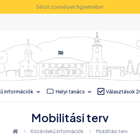
Sérült személyek figyelmébe!
ű információk
Helyi tanács
Választások 
Mobilitási terv
Közérdekű információk
Mobilitási terv