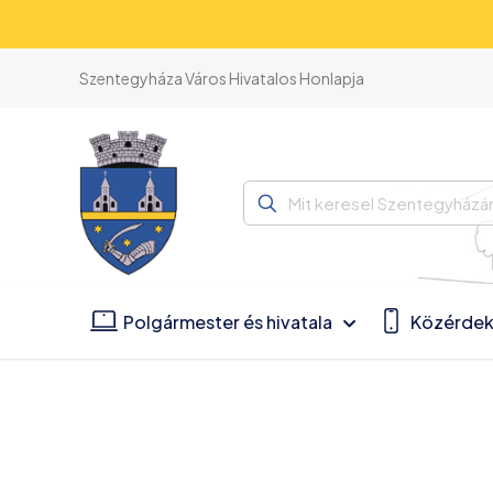
Szentegyháza Város Hivatalos Honlapja
Mit
keresel
Szentegyházán?
Polgármester és hivatala
Közérdek