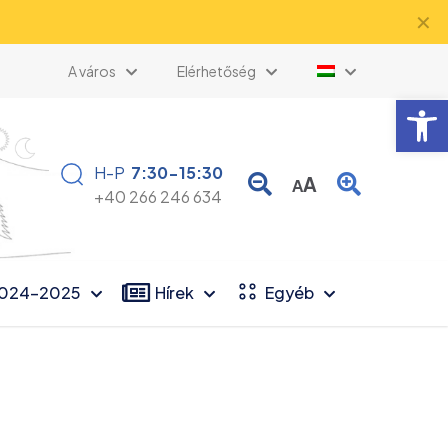
✕
A város
Elérhetőség
Eszk
H-P
7:30-15:30
A
A
+40 266 246 634
2024-2025
Hírek
Egyéb