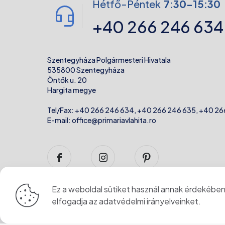
Hétfő-Péntek
7:30-15:30
+40 266 246 634
Szentegyháza Polgármesteri Hivatala
535800 Szentegyháza
Öntők u. 20
Hargita megye
Tel/Fax:
+40 266 246 634
,
+40 266 246 635
,
+40 26
E-mail:
office@primariavlahita.ro
Ez a weboldal sütiket használ annak érdekében,
elfogadja az
adatvédelmi irányelveinket
.
© 2024 Szentegyháza Város Önkormányzata