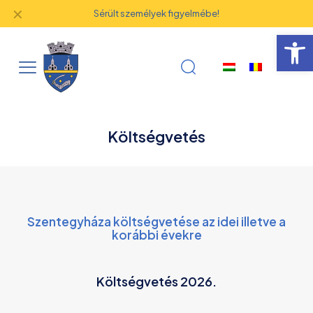
✕
Hogyan lehet használni a Ghişeul.ro felületet?
Eszk
Költségvetés
Szentegyháza költségvetése az idei illetve a
korábbi évekre
Költségvetés 2026.