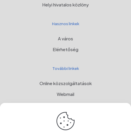
Helyi hivatalos közlöny
Hasznos linkek
A város
Elérhetőség
További linkek
Online közszolgáltatások
Webmail
Programul Național de Dezvoltare Rurală, MADR
Címer
OwnCloud