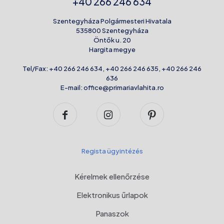
+40 266 246 634
Szentegyháza Polgármesteri Hivatala
535800 Szentegyháza
Öntők u. 20
Hargita megye
Tel/Fax:
+40 266 246 634
,
+40 266 246 635
,
+40 266 246
636
E-mail:
office@primariavlahita.ro
Regista ügyintézés
Kérelmek ellenőrzése
Elektronikus űrlapok
Panaszok