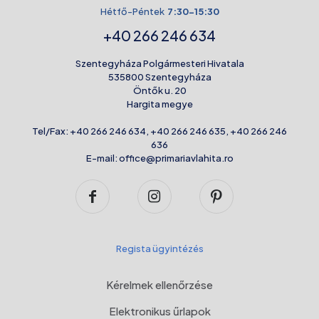
Hétfő-Péntek
7:30-15:30
+40 266 246 634
Szentegyháza Polgármesteri Hivatala
535800 Szentegyháza
Öntők u. 20
Hargita megye
Tel/Fax:
+40 266 246 634
,
+40 266 246 635
,
+40 266 246
636
E-mail:
office@primariavlahita.ro
Regista ügyintézés
Kérelmek ellenőrzése
Elektronikus űrlapok