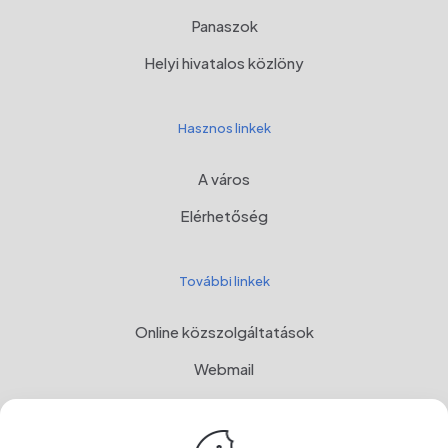
Panaszok
Helyi hivatalos közlöny
Hasznos linkek
A város
Elérhetőség
További linkek
Online közszolgáltatások
Webmail
Programul Național de Dezvoltare Rurală, MADR
Címer