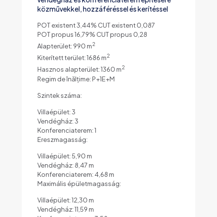
közművekkel, hozzáféréssel és kerítéssel
POT existent 3,44% CUT existent 0,087
POT propus 16,79% CUT propus 0,28
2
Alapterület: 990 m
2
Kiterített terület: 1686 m
2
Hasznos alapterület: 1360 m
Regim de înălțime: P+1E+M
Szintek száma:
Villaépület: 3
Vendégház: 3
Konferenciaterem: 1
Ereszmagasság:
Villaépület: 5,90 m
Vendégház: 8,47 m
Konferenciaterem: 4,68 m
Maximális épületmagasság:
Villaépület: 12,30 m
Vendégház: 11,59 m