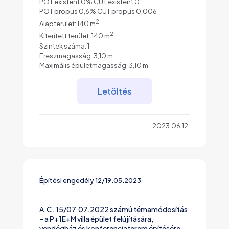
POT existent 0% CUT existent 0
POT propus 0,6% CUT propus 0,006
2
Alapterület: 140 m
2
Kiterített terület: 140 m
Szintek száma: 1
Ereszmagasság: 3,10 m
Maximális épületmagasság: 3,10 m
Letöltés
2023.06.12.
Építési engedély 12/19.05.2023
A.C. 15/07.07.2022 számú témamódosítás
– a P+1E+M villa épület felújítására,
vendégház és konferenciaterem építésére