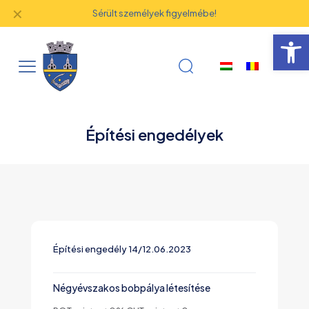
✕
Sérült személyek figyelmébe!
Eszk
Építési engedélyek
Építési engedély 14/12.06.2023
Négyévszakos bobpálya létesítése