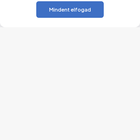
Mindent elfogad
Jegyzőkönyv, határozat 8.
Letölt