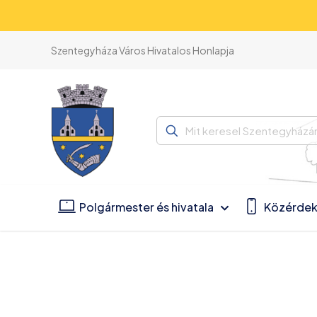
Szentegyháza Város Hivatalos Honlapja
Mit
keresel
Szentegyházán?
Polgármester és hivatala
Közérdek