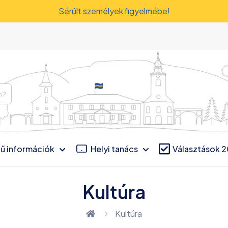
Sérült személyek figyelmébe!
ű információk
Helyi tanács
Választások 
Kultúra
Kultúra