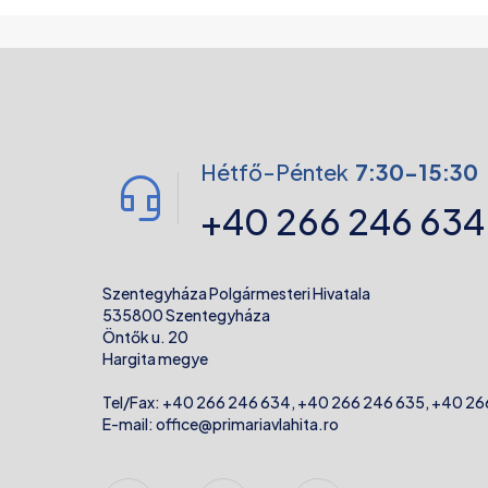
Hétfő-Péntek
7:30-15:30
+40 266 246 634
Szentegyháza Polgármesteri Hivatala
535800 Szentegyháza
Öntők u. 20
Hargita megye
Tel/Fax:
+40 266 246 634
,
+40 266 246 635
,
+40 26
E-mail:
office@primariavlahita.ro