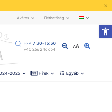
✕
A város
Elérhetőség
Eszk
H-P
7:30-15:30
A
A
+40 266 246 634
2024-2025
Hírek
Egyéb