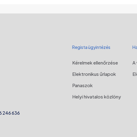
Regista ügyintézés
Ha
Kérelmek ellenőrzése
A 
Elektronikus űrlapok
E
Panaszok
Helyi hivatalos közlöny
6 246 636