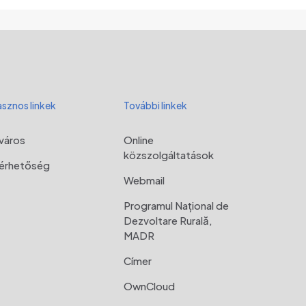
sznos linkek
További linkek
város
Online
közszolgáltatások
lérhetőség
Webmail
Programul Național de
Dezvoltare Rurală,
MADR
Címer
OwnCloud