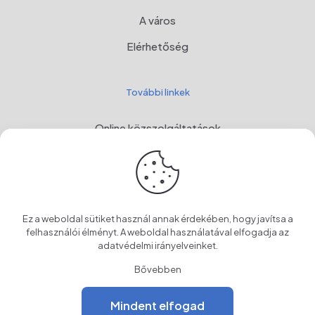
A város
Elérhetőség
További linkek
Online közszolgáltatások
Webmail
Programul Național de Dezvoltare Rurală, MADR
Címer
Ez a weboldal sütiket használ annak érdekében, hogy javítsa a
OwnCloud
felhasználói élményt. A weboldal használatával elfogadja az
adatvédelmi irányelveinket
.
Bővebben
Mindent elfogad
© 2024 Szentegyháza Város Önkormányzata