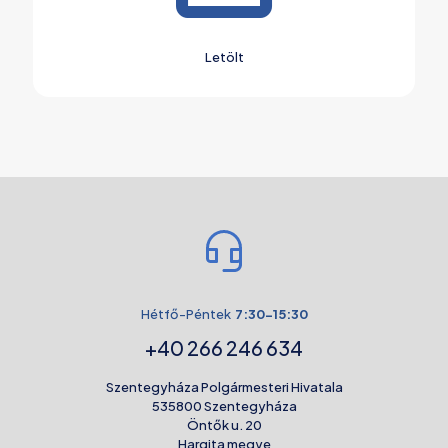
Letölt
Hétfő-Péntek
7:30-15:30
+40 266 246 634
Szentegyháza Polgármesteri Hivatala
535800 Szentegyháza
Öntők u. 20
Hargita megye