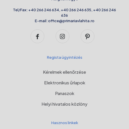
Tel/Fax:
+40 266 246 634
,
+40 266 246 635
,
+40 266 246
636
E-mail:
office@primariavlahita.ro
Regista ügyintézés
Kérelmek ellenőrzése
Elektronikus űrlapok
Panaszok
Helyi hivatalos közlöny
Hasznos linkek