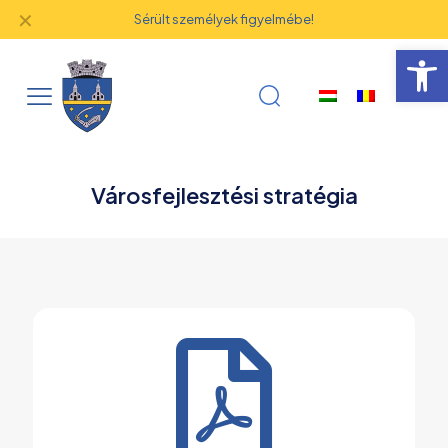
✕
Sérült személyek figyelmébe!
Eszk
Városfejlesztési stratégia