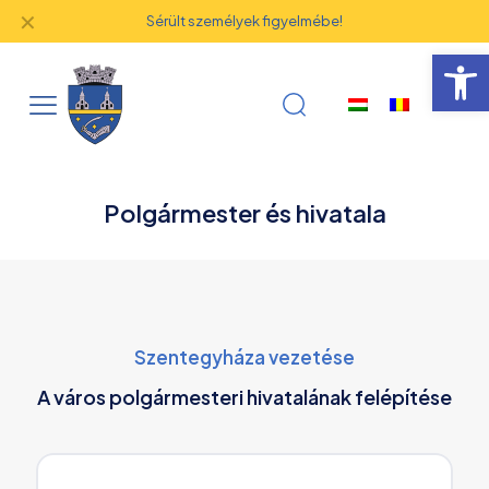
✕
Sérült személyek figyelmébe!
Eszk
Polgármester és hivatala
Szentegyháza vezetése
A város polgármesteri hivatalának felépítése