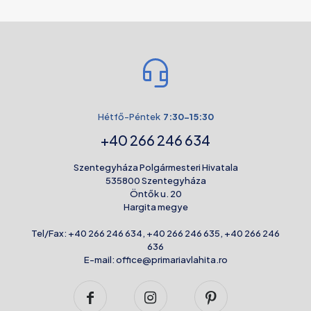
Hétfő-Péntek
7:30-15:30
+40 266 246 634
Szentegyháza Polgármesteri Hivatala
535800 Szentegyháza
Öntők u. 20
Hargita megye
Tel/Fax:
+40 266 246 634
,
+40 266 246 635
,
+40 266 246
636
E-mail:
office@primariavlahita.ro