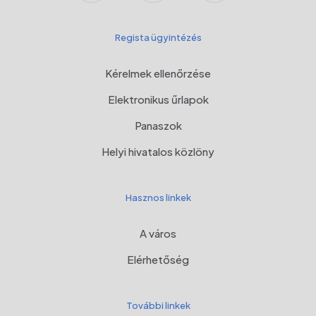
Regista ügyintézés
Kérelmek ellenőrzése
Elektronikus űrlapok
Panaszok
Helyi hivatalos közlöny
Hasznos linkek
A város
Elérhetőség
További linkek