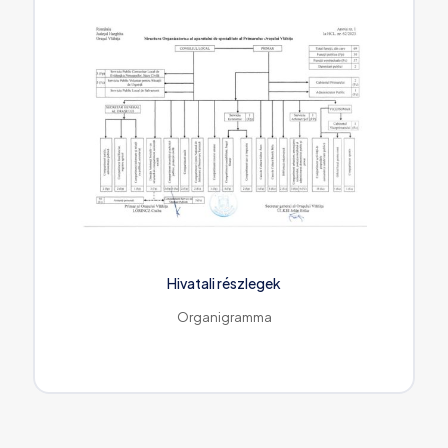
Hivatali részlegek
Organigramma