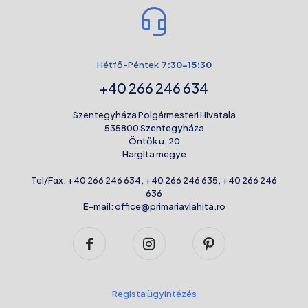
Hétfő-Péntek
7:30-15:30
+40 266 246 634
Szentegyháza Polgármesteri Hivatala
535800 Szentegyháza
Öntők u. 20
Hargita megye
Tel/Fax:
+40 266 246 634
,
+40 266 246 635
,
+40 266 246
636
E-mail:
office@primariavlahita.ro
Regista ügyintézés