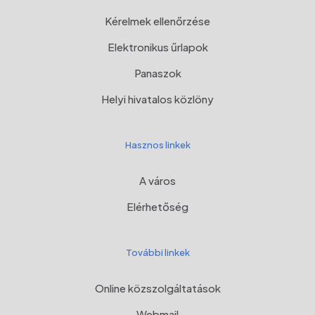
Kérelmek ellenőrzése
Elektronikus űrlapok
Panaszok
Helyi hivatalos közlöny
Hasznos linkek
A város
Elérhetőség
További linkek
Online közszolgáltatások
Webmail