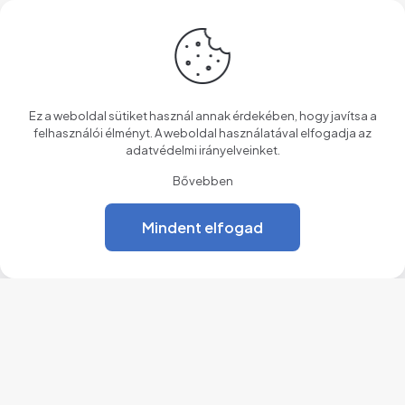
Ez a weboldal sütiket használ annak érdekében, hogy javítsa a
felhasználói élményt. A weboldal használatával elfogadja az
adatvédelmi irányelveinket
.
Bővebben
Mindent elfogad
Jegyzőkönyv (2024.06.08)
Letöltés