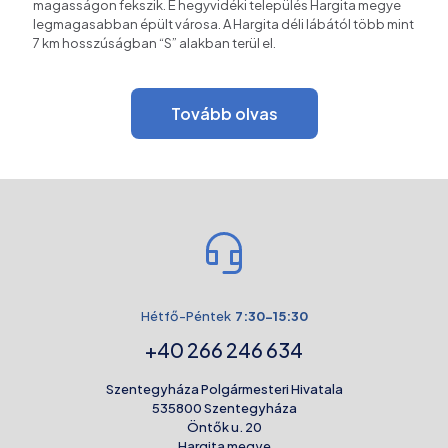
magasságon fekszik. E hegyvidéki település Hargita megye
legmagasabban épült városa. A Hargita déli lábától több mint
7 km hosszúságban “S” alakban terül el.
Tovább olvas
Hétfő-Péntek
7:30-15:30
+40 266 246 634
Szentegyháza Polgármesteri Hivatala
535800 Szentegyháza
Öntők u. 20
Hargita megye