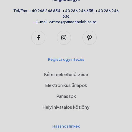
Tel/Fax:
+40 266 246 634
,
+40 266 246 635
,
+40 266 246
636
E-mail:
office@primariavlahita.ro
Regista ügyintézés
Kérelmek ellenőrzése
Elektronikus űrlapok
Panaszok
Helyi hivatalos közlöny
Hasznos linkek