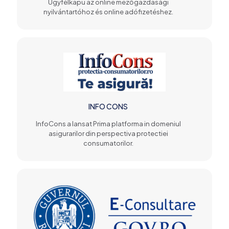
Ügyfélkapu az online mezőgazdasági
nyilvántartóhoz és online adófizetéshez.
INFO CONS
InfoCons a lansat Prima platforma in domeniul
asigurarilor din perspectiva protectiei
consumatorilor.