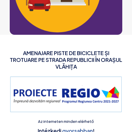
AMENAJARE PISTE DE BICICLETE ȘI
TROTUARE PE STRADA REPUBLICII ÎN ORAȘUL
VLĂHIȚA
Az interneten minden elérhető
Intézkedj
gyorsabban
!