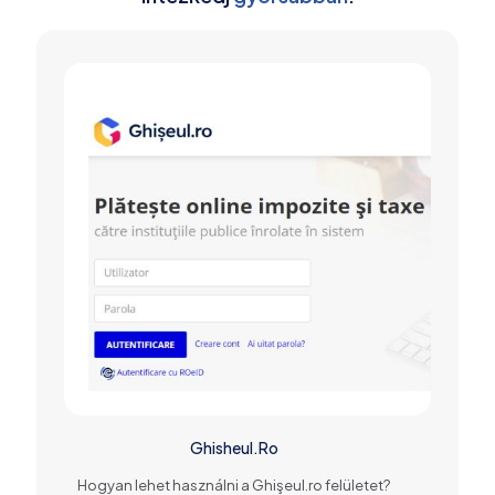
Ghisheul.Ro
Hogyan lehet használni a Ghişeul.ro felületet?