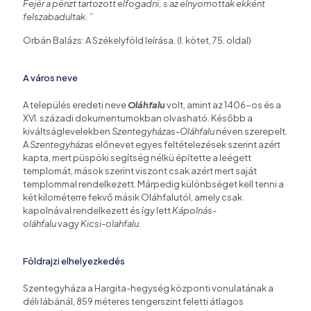
Fejér a pénzt tartozott elfogadni, s az elnyomottak ekként
felszabadultak. ”
Orbán Balázs: A Székelyföld leírása. (I. kötet, 75. oldal)
A város neve
A település eredeti neve
Oláhfalu
volt, amint az 1406-os és a
XVI. századi dokumentumokban olvasható. Később a
kiváltságlevelekben
Szentegyházas-Oláhfalu
néven szerepelt.
A
Szentegyházas
előnevet egyes feltételezések szerint azért
kapta, mert püspöki segítség nélkü építette a leégett
templomát, mások szerint viszont csak azért mert saját
templommal rendelkezett. Márpedig különbséget kell tenni a
két kilométerre fekvő másik Oláhfalutól, amely csak
kapolnával rendelkezett és így lett
Kápolnás-
oláhfalu
vagy
Kicsi-olahfalu
.
Földrajzi elhelyezkedés
Szentegyháza a Hargita-hegység központi vonulatának a
déli lábánál, 859 méteres tengerszint feletti átlagos