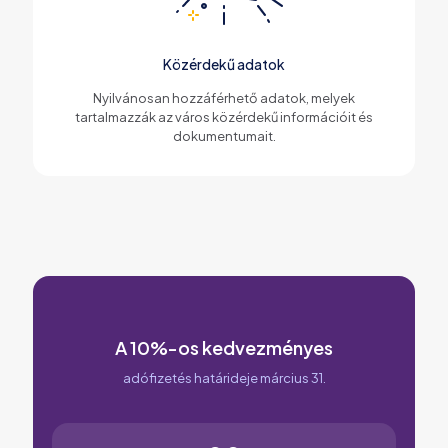
Közérdekű adatok
Nyilvánosan hozzáférhető adatok, melyek
tartalmazzák az város közérdekű információit és
dokumentumait.
A 10%-os kedvezményes
adófizetés határideje március 31.