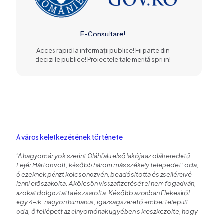
E-Consultare!
Acces rapid la informații publice! Fii parte din
deciziile publice! Proiectele tale merită sprijin!
A város keletkezésének története
“A hagyományok szerint Oláhfalu első lakója az oláh eredetű
Fejér Márton volt, később három más székely telepedett oda;
ő ezeknek pénzt kölcsönözvén, beadósította és zselléreivé
lenni erőszakolta. A kölcsön visszafizetését el nem fogadván,
azokat dolgoztatta és zsarolta. Később azonban Elekesiről
egy 4-ik, nagyon humánus, igazságszerető ember települt
oda, ő fellépett az elnyomónak ügyében s kieszközölte, hogy