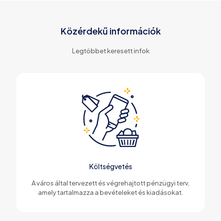
Közérdekű információk
Legtöbbet keresett infok
Költségvetés
A város által tervezett és végrehajtott pénzügyi terv,
amely tartalmazza a bevételeket és kiadásokat.