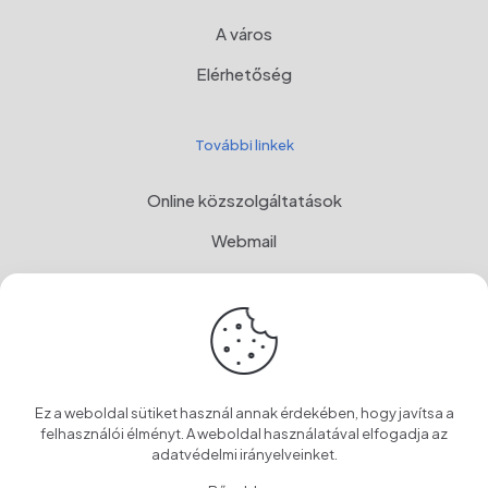
A város
Elérhetőség
További linkek
Online közszolgáltatások
Webmail
Programul Național de Dezvoltare Rurală, MADR
Címer
OwnCloud
Ez a weboldal sütiket használ annak érdekében, hogy javítsa a
felhasználói élményt. A weboldal használatával elfogadja az
adatvédelmi irányelveinket
.
© 2024 Szentegyháza Város Önkormányzata