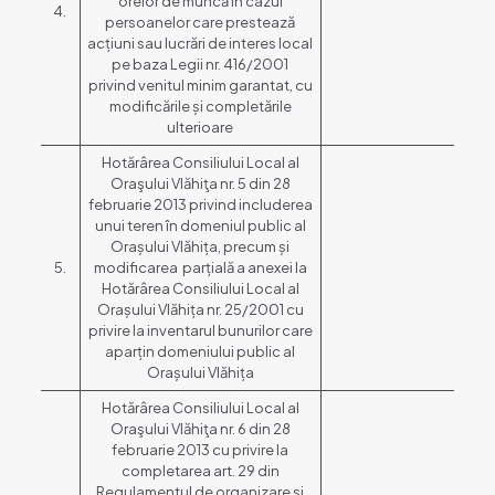
orelor de muncă în cazul
4.
persoanelor care prestează
acțiuni sau lucrări de interes local
pe baza Legii nr. 416/2001
privind venitul minim garantat, cu
modificările și completările
ulterioare
Hotărârea Consiliului Local al
Oraşului Vlăhiţa nr. 5 din 28
februarie 2013 privind includerea
unui teren în domeniul public al
Orașului Vlăhița, precum și
5.
modificarea parțială a anexei la
Hotărârea Consiliului Local al
Orașului Vlăhița nr. 25/2001 cu
privire la inventarul bunurilor care
aparțin domeniului public al
Orașului Vlăhița
Hotărârea Consiliului Local al
Oraşului Vlăhiţa nr. 6 din 28
februarie 2013 cu privire la
completarea art. 29 din
Regulamentul de organizare şi