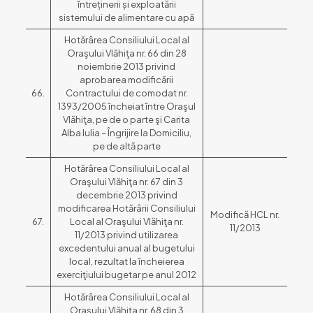
întreținerii și exploatării
sistemului de alimentare cu apă
Hotărârea Consiliului Local al
Oraşului Vlăhiţa nr. 66 din 28
noiembrie 2013 privind
aprobarea modificării
66.
Contractului de comodat nr.
1393/2005 încheiat între Oraşul
Vlăhiţa, pe de o parte şi Carita
Alba Iulia – Îngrijire la Domiciliu,
pe de altă parte
Hotărârea Consiliului Local al
Oraşului Vlăhiţa nr. 67 din 3
decembrie 2013 privind
modificarea Hotărârii Consiliului
Modifică HCL nr.
67.
Local al Oraşului Vlăhiţa nr.
11/2013
11/2013 privind utilizarea
excedentului anual al bugetului
local, rezultat la încheierea
exerciţiului bugetar pe anul 2012
Hotărârea Consiliului Local al
Oraşului Vlăhiţa nr. 68 din 3