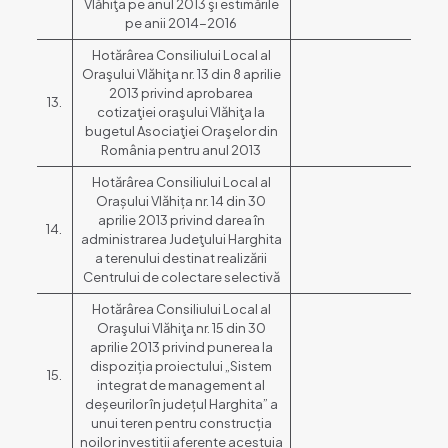
Vlăhiţa pe anul 2013 şi estimările
pe anii 2014-2016
Hotărârea Consiliului Local al
Oraşului Vlăhiţa nr. 13 din 8 aprilie
2013 privind aprobarea
13.
cotizaţiei oraşului Vlăhiţa la
bugetul Asociaţiei Oraşelor din
România pentru anul 2013
Hotărârea Consiliului Local al
Orașului Vlăhița nr. 14 din 30
aprilie 2013 privind darea în
14.
administrarea Judeţului Harghita
a terenului destinat realizării
Centrului de colectare selectivă
Hotărârea Consiliului Local al
Oraşului Vlăhiţa nr. 15 din 30
aprilie 2013 privind punerea la
dispoziția proiectului „Sistem
15.
integrat de management al
deșeurilor în județul Harghita” a
unui teren pentru construcția
noilor investiții aferente acestuia