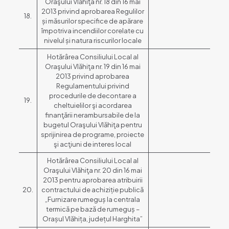
Oraşului Vlăhiţa nr. 18 din 16 mai
2013 privind aprobarea Regulilor
18.
și măsurilor specifice de apărare
împotriva incendiilor corelate cu
nivelul și natura riscurilor locale
Hotărârea Consiliului Local al
Oraşului Vlăhiţa nr. 19 din 16 mai
2013 privind aprobarea
Regulamentului privind
procedurile de decontare a
19.
cheltuielilor şi acordarea
finanţării nerambursabile de la
bugetul Oraşului Vlăhiţa pentru
sprijinirea de programe, proiecte
şi acţiuni de interes local
Hotărârea Consiliului Local al
Oraşului Vlăhiţa nr. 20 din 16 mai
2013 pentru aprobarea atribuirii
20.
contractului de achiziție publică
„Furnizare rumeguș la centrala
termică pe bază de rumeguș –
Orașul Vlăhița, județul Harghita”