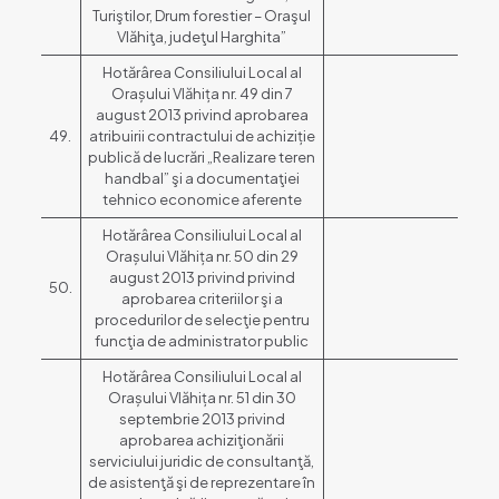
Turiştilor, Drum forestier – Oraşul
Vlăhiţa, judeţul Harghita”
Hotărârea Consiliului Local al
Orașului Vlăhița nr. 49 din 7
august 2013 privind aprobarea
49.
atribuirii contractului de achiziție
publică de lucrări „Realizare teren
handbal” şi a documentaţiei
tehnico economice aferente
Hotărârea Consiliului Local al
Orașului Vlăhița nr. 50 din 29
august 2013 privind privind
50.
aprobarea criteriilor şi a
procedurilor de selecţie pentru
funcţia de administrator public
Hotărârea Consiliului Local al
Orașului Vlăhița nr. 51 din 30
septembrie 2013 privind
aprobarea achiziţionării
serviciului juridic de consultanţă,
de asistenţă şi de reprezentare în