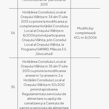
2013
Hotărârea Consiliului Local al
Orașului Vlăhița nr. 34 din 17 iulie
2013 cu privire la modificarea și
completarea Hotărârii Consiliului
Modifică şi
Local al Orașului Vlăhița nr.
34.
completează
8/2006 privind participarea
HCL nr. 8/2006
Orașului Vlăhița, prin Consiliul
Local al Orașului Vlăhița, la
Programul SAPARD, Măsura 3.5.
„Silvicultură”
Hotărârea Consiliului Local al
Orașului Vlăhița nr. 35 din 17 iulie
2013 cu privire la modificarea
anexei nr. 1 și anexei nr. 2 a
Hotărârii Consiliului Local al
Orașului Vlăhița nr. 50/2012
35.
privind aprobarea
Regulamentului serviciului de
alimentare cu apă şi de
canalizare şi a Caietului de
sarcini a serviciului de alimentare