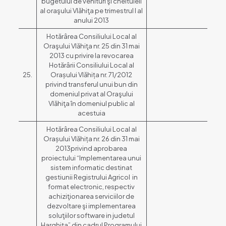
bugetului de venituri şi cheltuieli
al oraşului Vlăhiţa pe trimestrul I al
anului 2013
Hotărârea Consiliului Local al
Oraşului Vlăhiţa nr. 25 din 31 mai
2013 cu privire la revocarea
Hotărârii Consiliului Local al
25.
Orașului Vlăhița nr. 71/2012
privind transferul unui bun din
domeniul privat al Oraşului
Vlăhiţa în domeniul public al
acestuia
Hotărârea Consiliului Local al
Orașului Vlăhița nr. 26 din 31 mai
2013privind aprobarea
proiectului “Implementarea unui
sistem informatic destinat
gestiunii Registrului Agricol in
format electronic, respectiv
achiziţionarea serviciilor de
dezvoltare şi implementarea
soluţiilor software in judetul
Harghita” din cadrul Programului