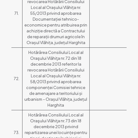
revocarea Hotărârii Consiliului
Local al Orașului Vlăhița nr.
71.
55/2013 privind aprobarea
Documentației tehnico-
economice pentru atribuirea prin
achiziție directă a Contractului
de reparații drumuri agricole în
Orașul Vlăhița, județul Harghita
Hotărârea Consiliului Local al
Oraşului Vlăhiţa nr. 72 din 18
decembrie 2013 referitor la
revocarea Hotărârii Consiliului
Local al Orașului Vlăhița nr.
72.
58/2013 privind aprobarea
componenței Comisiei tehnice
de amenajare a teritoriului și
urbanism – Orașul Vlăhița, județul
Harghita
Hotărârea Consiliului Local al
Oraşului Vlăhiţa nr. 73 din 18
decembrie 2013 privind
73.
repartizarea unei locuințe pentru