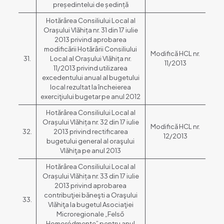
președintelui de ședință
Hotărârea Consiliului Local al
Orașului Vlăhița nr. 31 din 17 iulie
2013 privind aprobarea
modificării Hotărârii Consiliului
Modifică HCL nr.
31.
Local al Orașului Vlăhița nr.
11/2013
11/2013 privind utilizarea
excedentului anual al bugetului
local rezultat la încheierea
exerciţiului bugetar pe anul 2012
Hotărârea Consiliului Local al
Orașului Vlăhița nr. 32 din 17 iulie
Modifică HCL nr.
32.
2013 privind rectificarea
12/2013
bugetului general al oraşului
Vlăhiţa pe anul 2013
Hotărârea Consiliului Local al
Orașului Vlăhița nr. 33 din 17 iulie
2013 privind aprobarea
contribuţiei băneşti a Oraşului
33.
Vlăhiţa la bugetul Asociaţiei
Microregionale „Felső
Homoródmente” pentru anul