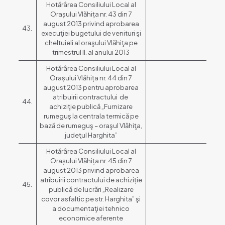
Hotărârea Consiliului Local al
Orașului Vlăhița nr. 43 din 7
august 2013 privind aprobarea
43.
execuţiei bugetului de venituri şi
cheltuieli al oraşului Vlăhiţa pe
trimestrul II. al anului 2013
Hotărârea Consiliului Local al
Orașului Vlăhița nr. 44 din 7
august 2013 pentru aprobarea
atribuirii contractului de
44.
achiziţie publică „Furnizare
rumeguş la centrala termică pe
bază de rumeguş – oraşul Vlăhiţa,
judeţul Harghita”
Hotărârea Consiliului Local al
Orașului Vlăhița nr. 45 din 7
august 2013 privind aprobarea
atribuirii contractului de achiziție
45.
publică de lucrări „Realizare
covor asfaltic pe str. Harghita” şi
a documentaţiei tehnico
economice aferente