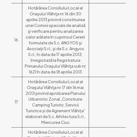
Hotărârea Consiliului Local al
Oraşului Vlăhiţa nr. 16 din 30
aprilie 2013 privind constituirea
unei Comisii speciale de analiză
şi verificare pentru analizarea
celor arătate în cuprinsul Cererii
16.
formulate de S.c. ANGYOS şi
Asociaţii S.r.l., şi de S.c. Angyos
S.r.l., în data de 17 aprilie 2013,
înregistrată la Registratura
Primarului Oraşului Vlăhiţa sub nr.
1621 în data de 18 aprilie 2013
Hotărârea Consiliului Local al
Oraşului Vlăhiţa nr. 17 din 16 mai
2013 privind aprobarea Planului
Urbanistic Zonal „Construire
17.
Camping Turistic, Servicii
Turistice și de Agrement Vlăhița”
elaborat de S.c. Arhitectura S.r.l.,
Miercurea Ciuc
Hotărârea Consiliului Local al