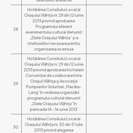
terenurilor aferente
Hotărârea Consiliului Local al
Orașului Vlăhița nr. 28 din 12 iunie
2013 privind aprobarea
Programului aferent
28.
evenimentului cultural denumit
„Zilele Orașului Vlăhița” și a
cheltuielilor necesare pentru
organizarea acestuia
Hotărârea Consiliului Local al
Orașului Vlăhița nr. 29 din 12 iunie
2013 privind aprobarea încheierii
Convenției de colaborare între
Oraşul Vlăhiţa şi Asociaţia
29.
Pompierilor Voluntari „Flacăra-
Lang” în vederea organizării
programului cultural denumit
„Zilele Orașului Vlăhița” în
perioada 14 – 16 iunie 2013
Hotărârea Consiliului Local al
Orașului Vlăhița nr. 30 din 17 iulie
30.
2013 privind alegerea