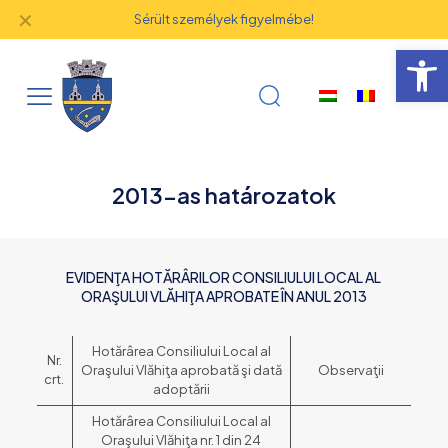
✕
Sérült személyek figyelmébe!
Eszk
2013-as határozatok
EVIDENŢA HOTĂRÂRILOR CONSILIULUI LOCAL AL
ORAŞULUI VLĂHIŢA APROBATE ÎN ANUL 2013
Hotărârea Consiliului Local al
Nr.
Oraşului Vlăhiţa aprobată şi dată
Observaţii
crt.
adoptării
Hotărârea Consiliului Local al
Oraşului Vlăhiţa nr. 1 din 24