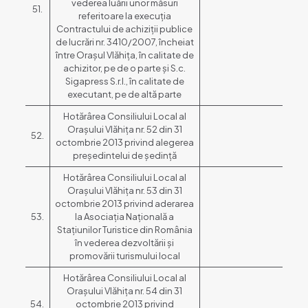
vederea luării unor măsuri
51.
referitoare la execuția
Contractului de achiziții publice
de lucrări nr. 3410/2007, încheiat
între Orașul Vlăhița, în calitate de
achizitor, pe de o parte și S.c.
Sigapress S.r.l., în calitate de
executant, pe de altă parte
Hotărârea Consiliului Local al
Orașului Vlăhița nr. 52 din 31
52.
octombrie 2013 privind alegerea
președintelui de ședință
Hotărârea Consiliului Local al
Orașului Vlăhița nr. 53 din 31
octombrie 2013 privind aderarea
53.
la Asociația Națională a
Stațiunilor Turistice din România
în vederea dezvoltării și
promovării turismului local
Hotărârea Consiliului Local al
Orașului Vlăhița nr. 54 din 31
54.
octombrie 2013 privind