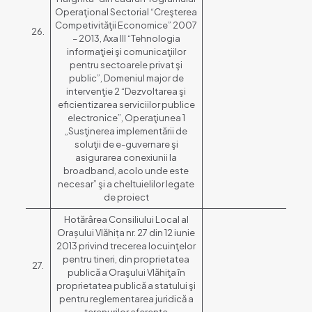
Operaţional Sectorial “Creşterea
Competivităţii Economice” 2007
26.
– 2013, Axa III “Tehnologia
informaţiei şi comunicaţiilor
pentru sectoarele privat şi
public”, Domeniul major de
intervenţie 2 “Dezvoltarea şi
eficientizarea serviciilor publice
electronice”, Operaţiunea 1
„Susţinerea implementării de
soluţii de e-guvernare şi
asigurarea conexiunii la
broadband, acolo unde este
necesar” şi a cheltuielilor legate
de proiect
Hotărârea Consiliului Local al
Orașului Vlăhița nr. 27 din 12 iunie
2013 privind trecerea locuinţelor
pentru tineri, din proprietatea
27.
publică a Oraşului Vlăhiţa în
proprietatea publică a statului şi
pentru reglementarea juridică a