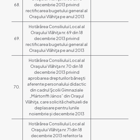
68.
decembrie 2013 privind
rectificarea bugetului general al
Oraşului Vlăhiţa pe anul 2013
Hotărârea Consiliului Local al
Oraşului Vlăhiţa nr. 69 din 18
69.
decembrie 2013 privind
rectificarea bugetului general al
Oraşului Vlăhiţa pe anul 2013
Hotărârea Consiliului Local al
Oraşului Vlăhiţa nr. 70 din 18
decembrie 2013 privind
aprobarea drepturilor băneşti
aferente personalului didactic
70.
din cadrul Şcolii Gimnaziale
„Mártonffi János” din Oraşul
Vlăhiţa, care solicită cheltuieli de
deplasare pentru lunile
noiembrie și decembrie 2013
Hotărârea Consiliului Local al
Oraşului Vlăhiţa nr. 71 din 18
decembrie 2013 referitor la