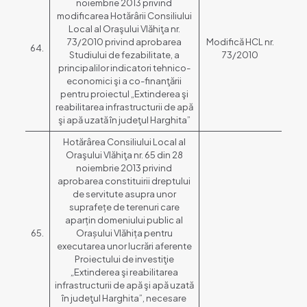
noiembrie 2013 privind
modificarea Hotărârii Consiliului
Local al Oraşului Vlăhiţa nr.
73/2010 privind aprobarea
Modifică HCL nr.
64.
Studiului de fezabilitate, a
73/2010
principalilor indicatori tehnico-
economici şi a co-finanţării
pentru proiectul „Extinderea şi
reabilitarea infrastructurii de apă
şi apă uzată în judeţul Harghita”
Hotărârea Consiliului Local al
Oraşului Vlăhiţa nr. 65 din 28
noiembrie 2013 privind
aprobarea constituirii dreptului
de servitute asupra unor
suprafețe de terenuri care
aparțin domeniului public al
65.
Orașului Vlăhița pentru
executarea unor lucrări aferente
Proiectului de investiţie
„Extinderea şi reabilitarea
infrastructurii de apă şi apă uzată
în judeţul Harghita”, necesare