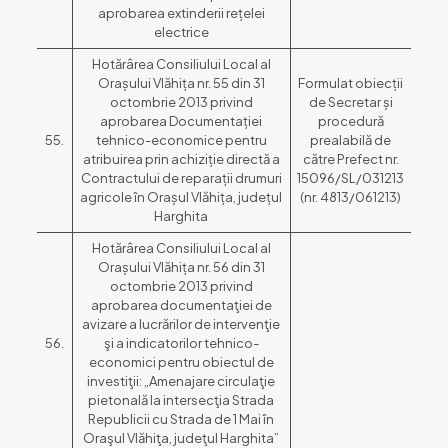
aprobarea extinderii rețelei
electrice
Hotărârea Consiliului Local al
Orașului Vlăhița nr. 55 din 31
Formulat obiecții
octombrie 2013 privind
de Secretar și
aprobarea Documentației
procedură
55.
tehnico-economice pentru
prealabilă de
atribuirea prin achiziție directă a
către Prefect nr.
Contractului de reparații drumuri
15096/SL/031213
agricole în Orașul Vlăhița, județul
(nr. 4813/061213)
Harghita
Hotărârea Consiliului Local al
Orașului Vlăhița nr. 56 din 31
octombrie 2013 privind
aprobarea documentaţiei de
avizare a lucrărilor de intervenţie
56.
şi a indicatorilor tehnico-
economici pentru obiectul de
investiţii: „Amenajare circulaţie
pietonală la intersecţia Strada
Republicii cu Strada de 1 Mai în
Oraşul Vlăhiţa, judeţul Harghita”