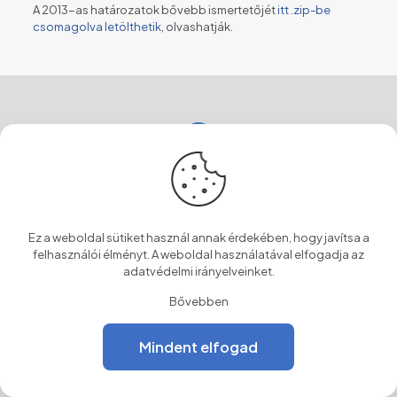
A 2013-as határozatok bővebb ismertetőjét
itt .zip-be
csomagolva letölthetik
, olvashatják.
Hétfő-Péntek
7:30-15:30
+40 266 246 634
Ez a weboldal sütiket használ annak érdekében, hogy javítsa a
felhasználói élményt. A weboldal használatával elfogadja az
Szentegyháza Polgármesteri Hivatala
adatvédelmi irányelveinket
.
535800 Szentegyháza
Öntők u. 20
Bővebben
Hargita megye
Mindent elfogad
Tel/Fax:
+40 266 246 634
,
+40 266 246 635
,
+40 266 246
636
E-mail:
office@primariavlahita.ro