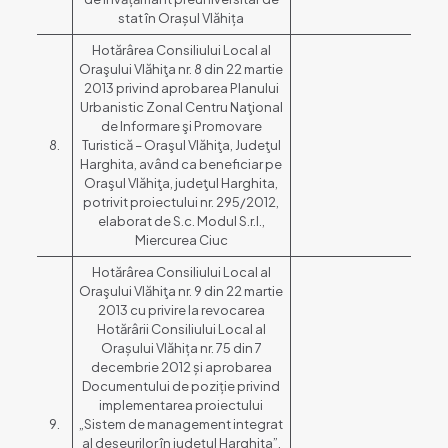
stat în Orașul Vlăhița
Hotărârea Consiliului Local al
Oraşului Vlăhiţa nr. 8 din 22 martie
2013 privind aprobarea Planului
Urbanistic Zonal Centru Naţional
de Informare şi Promovare
8.
Turistică – Oraşul Vlăhiţa, Judeţul
Harghita, având ca beneficiar pe
Oraşul Vlăhiţa, judeţul Harghita,
potrivit proiectului nr. 295/2012,
elaborat de S.c. Modul S.r.l.,
Miercurea Ciuc
Hotărârea Consiliului Local al
Oraşului Vlăhiţa nr. 9 din 22 martie
2013 cu privire la revocarea
Hotărârii Consiliului Local al
Orașului Vlăhița nr. 75 din 7
decembrie 2012 și aprobarea
Documentului de poziție privind
implementarea proiectului
9.
„Sistem de management integrat
al deșeurilor în județul Harghita”,