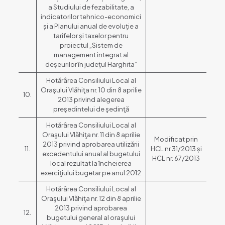
a Studiului de fezabilitate, a
indicatorilor tehnico-economici
și a Planului anual de evoluție a
tarifelor și taxelor pentru
proiectul „Sistem de
management integrat al
deșeurilor în județul Harghita”
Hotărârea Consiliului Local al
Oraşului Vlăhiţa nr. 10 din 8 aprilie
10.
2013 privind alegerea
preşedintelui de şedinţă
Hotărârea Consiliului Local al
Oraşului Vlăhiţa nr. 11 din 8 aprilie
Modificat prin
2013 privind aprobarea utilizării
11.
HCL nr.31/2013 și
excedentului anual al bugetului
HCL nr. 67/2013
local rezultat la încheierea
exerciţiului bugetar pe anul 2012
Hotărârea Consiliului Local al
Oraşului Vlăhiţa nr. 12 din 8 aprilie
2013 privind aprobarea
12.
bugetului general al oraşului