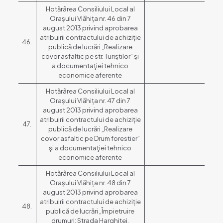
Hotărârea Consiliului Local al
Orașului Vlăhița nr. 46 din 7
august 2013 privind aprobarea
atribuirii contractului de achiziție
46.
publică de lucrări „Realizare
covor asfaltic pe str. Turiştilor” şi
a documentaţiei tehnico
economice aferente
Hotărârea Consiliului Local al
Orașului Vlăhița nr. 47 din 7
august 2013 privind aprobarea
atribuirii contractului de achiziție
47.
publică de lucrări „Realizare
covor asfaltic pe Drum forestier”
şi a documentaţiei tehnico
economice aferente
Hotărârea Consiliului Local al
Orașului Vlăhița nr. 48 din 7
august 2013 privind aprobarea
atribuirii contractului de achiziție
48.
publică de lucrări „Împietruire
drumuri: Strada Harghitei,