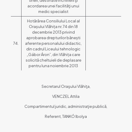
tineri, destinate închirierii şi
acordarea unei facilităţi unui
medic specialist
Hotărârea Consiliului Local al
Orașului Vlăhița nr. 74 din 18
decembrie 2013 privind
aprobarea drepturilor bănești
74.
aferente personalului didactic,
din cadrul Liceului tehnologic
„Gábor Áron”, din Vlăhița care
solicită cheltuieli de deplasare
pentru luna noiembrie 2013
Secretarul Oraşului Vlăhiţa,
VENCZEL Attila
Compartimentul juridic, administraţie publică,
Referent, TANKÓ Ibolya