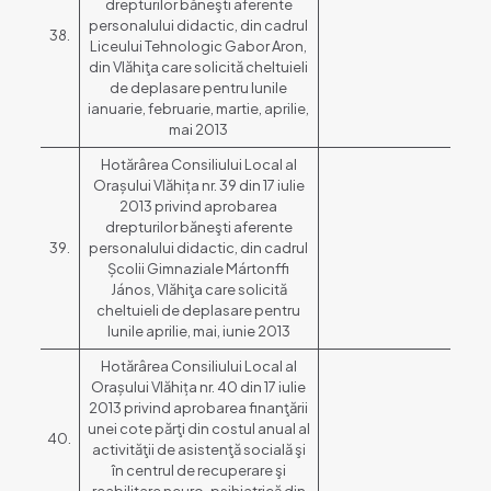
drepturilor băneşti aferente
personalului didactic, din cadrul
38.
Liceului Tehnologic Gabor Aron,
din Vlăhiţa care solicită cheltuieli
de deplasare pentru lunile
ianuarie, februarie, martie, aprilie,
mai 2013
Hotărârea Consiliului Local al
Orașului Vlăhița nr. 39 din 17 iulie
2013 privind aprobarea
drepturilor băneşti aferente
39.
personalului didactic, din cadrul
Școlii Gimnaziale Mártonffi
János, Vlăhiţa care solicită
cheltuieli de deplasare pentru
lunile aprilie, mai, iunie 2013
Hotărârea Consiliului Local al
Orașului Vlăhița nr. 40 din 17 iulie
2013 privind aprobarea finanţării
unei cote părţi din costul anual al
40.
activităţii de asistenţă socială şi
în centrul de recuperare şi