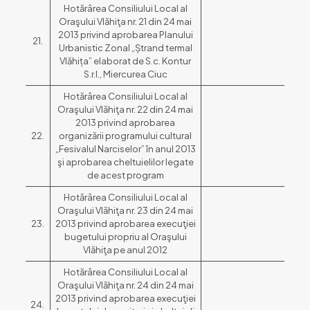
Hotărârea Consiliului Local al
Oraşului Vlăhiţa nr. 21 din 24 mai
2013 privind aprobarea Planului
21.
Urbanistic Zonal „Ștrand termal
Vlăhița” elaborat de S.c. Kontur
S.r.l., Miercurea Ciuc
Hotărârea Consiliului Local al
Oraşului Vlăhiţa nr. 22 din 24 mai
2013 privind aprobarea
22.
organizării programului cultural
„Fesivalul Narciselor” în anul 2013
şi aprobarea cheltuielilor legate
de acest program
Hotărârea Consiliului Local al
Oraşului Vlăhiţa nr. 23 din 24 mai
23.
2013 privind aprobarea execuţiei
bugetului propriu al Oraşului
Vlăhiţa pe anul 2012
Hotărârea Consiliului Local al
Oraşului Vlăhiţa nr. 24 din 24 mai
2013 privind aprobarea execuţiei
24.