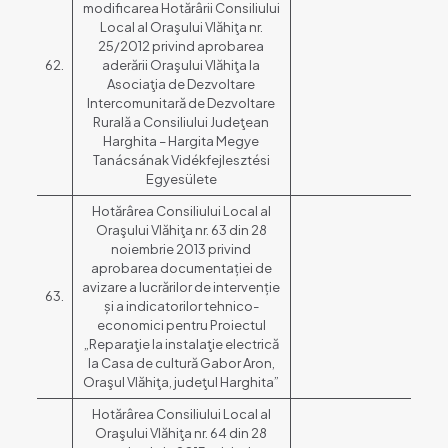
modificarea Hotărârii Consiliului
Local al Oraşului Vlăhiţa nr.
25/2012 privind aprobarea
62.
aderării Oraşului Vlăhiţa la
Asociaţia de Dezvoltare
Intercomunitară de Dezvoltare
Rurală a Consiliului Judeţean
Harghita – Hargita Megye
Tanácsának Vidékfejlesztési
Egyesülete
Hotărârea Consiliului Local al
Oraşului Vlăhiţa nr. 63 din 28
noiembrie 2013 privind
aprobarea documentației de
avizare a lucrărilor de intervenție
63.
și a indicatorilor tehnico-
economici pentru Proiectul
„Reparaţie la instalaţie electrică
la Casa de cultură Gabor Aron,
Oraşul Vlăhiţa, judeţul Harghita”
Hotărârea Consiliului Local al
Oraşului Vlăhiţa nr. 64 din 28