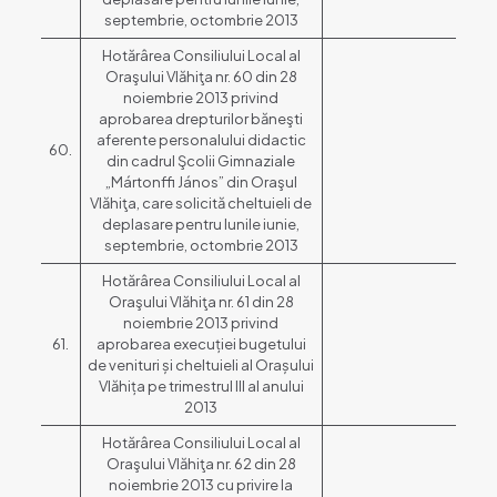
septembrie, octombrie 2013
Hotărârea Consiliului Local al
Oraşului Vlăhiţa nr. 60 din 28
noiembrie 2013 privind
aprobarea drepturilor băneşti
aferente personalului didactic
60.
din cadrul Şcolii Gimnaziale
„Mártonffi János” din Oraşul
Vlăhiţa, care solicită cheltuieli de
deplasare pentru lunile iunie,
septembrie, octombrie 2013
Hotărârea Consiliului Local al
Oraşului Vlăhiţa nr. 61 din 28
noiembrie 2013 privind
61.
aprobarea execuției bugetului
de venituri și cheltuieli al Orașului
Vlăhița pe trimestrul III al anului
2013
Hotărârea Consiliului Local al
Oraşului Vlăhiţa nr. 62 din 28
noiembrie 2013 cu privire la