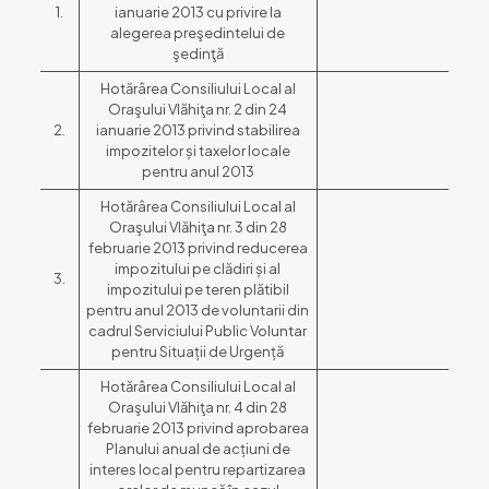
1.
ianuarie 2013 cu privire la
alegerea preşedintelui de
şedinţă
Hotărârea Consiliului Local al
Oraşului Vlăhiţa nr. 2 din 24
2.
ianuarie 2013 privind stabilirea
impozitelor și taxelor locale
pentru anul 2013
Hotărârea Consiliului Local al
Oraşului Vlăhiţa nr. 3 din 28
februarie 2013 privind reducerea
impozitului pe clădiri și al
3.
impozitului pe teren plătibil
pentru anul 2013 de voluntarii din
cadrul Serviciului Public Voluntar
pentru Situații de Urgență
Hotărârea Consiliului Local al
Oraşului Vlăhiţa nr. 4 din 28
februarie 2013 privind aprobarea
Planului anual de acțiuni de
interes local pentru repartizarea