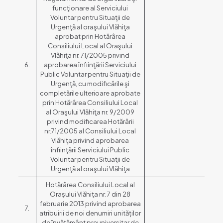
funcţionare al Serviciului
Voluntar pentru Situaţii de
Urgenţă al oraşului Vlăhiţa
aprobat prin Hotărârea
Consiliului Local al Oraşului
Vlăhiţa nr. 71/2005 privind
6.
aprobarea înfiinţării Serviciului
Public Voluntar pentru Situaţii de
Urgenţă, cu modificările şi
completările ulterioare aprobate
prin Hotărârea Consiliului Local
al Oraşului Vlăhiţa nr. 9/2009
privind modificarea Hotărârii
nr.71/2005 al Consiliului Local
Vlăhiţa privind aprobarea
înfiinţării Serviciului Public
Voluntar pentru Situaţii de
Urgenţă al oraşului Vlăhiţa
Hotărârea Consiliului Local al
Oraşului Vlăhiţa nr. 7 din 28
februarie 2013 privind aprobarea
7.
atribuirii de noi denumiri unităților
de învățământ preuniversitar de