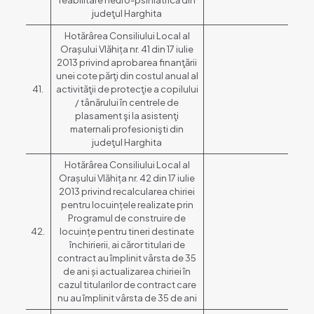
reabilitare neuro-psihiatrică din
judeţul Harghita
Hotărârea Consiliului Local al
Orașului Vlăhița nr. 41 din 17 iulie
2013 privind aprobarea finanţării
unei cote părţi din costul anual al
41.
activităţii de protecţie a copilului
/ tânărului în centrele de
plasament şi la asistenţi
maternali profesionişti din
judeţul Harghita
Hotărârea Consiliului Local al
Orașului Vlăhița nr. 42 din 17 iulie
2013 privind recalcularea chiriei
pentru locuințele realizate prin
Programul de construire de
42.
locuințe pentru tineri destinate
închirierii, ai căror titulari de
contract au împlinit vârsta de 35
de ani și actualizarea chiriei în
cazul titularilor de contract care
nu au împlinit vârsta de 35 de ani