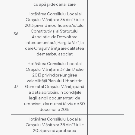
cu apă şi de canalizare
Hotărârea Consiliului Local al
Orașului Vlăhița nr. 36 din 17 iulie
2013 privind modificarea Actului
Constitutiv și al Statutului
36.
Asociației de Dezvoltare
Intercomunitară „Hargita Víz”, la
care Oraşul Vlăhiţa are calitatea
de membru asociat
Hotărârea Consiliului Local al
Orașului Vlăhița nr. 37 din 17 iulie
2013 privind prelungirea
valabilităţii Planului Urbanistic
37.
General al Oraşului Vlăhiţa până
la data aprobării, în condițiile
legii, a noii documentații de
urbanism, dar nu mai târziu de 30
decembrie 2015
Hotărârea Consiliului Local al
Orașului Vlăhița nr. 38 din 17 iulie
2013 privind aprobarea