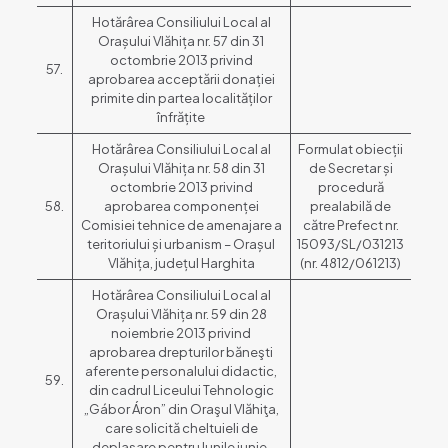
Hotărârea Consiliului Local al
Orașului Vlăhița nr. 57 din 31
octombrie 2013 privind
57.
aprobarea acceptării donației
primite din partea localităților
înfrățite
Hotărârea Consiliului Local al
Formulat obiecții
Orașului Vlăhița nr. 58 din 31
de Secretar și
octombrie 2013 privind
procedură
58.
aprobarea componenței
prealabilă de
Comisiei tehnice de amenajare a
către Prefect nr.
teritoriului și urbanism – Orașul
15093/SL/031213
Vlăhița, județul Harghita
(nr. 4812/061213)
Hotărârea Consiliului Local al
Orașului Vlăhița nr. 59 din 28
noiembrie 2013 privind
aprobarea drepturilor băneşti
aferente personalului didactic,
59.
din cadrul Liceului Tehnologic
„Gábor Áron” din Oraşul Vlăhiţa,
care solicită cheltuieli de
deplasare pentru lunile iunie,