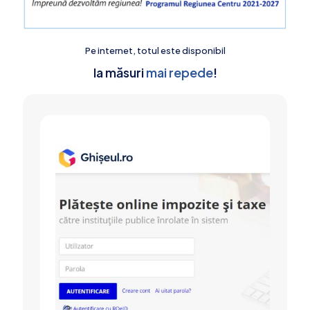
Pe internet, totul este disponibil
Ia măsuri
mai repede
!