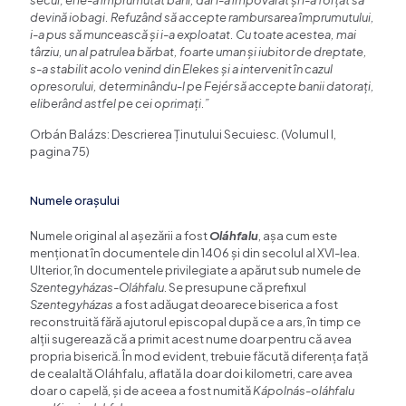
secui; el le-a împrumutat bani, dar i-a împovărat și i-a forțat să
devină iobagi. Refuzând să accepte rambursarea împrumutului,
i-a pus să muncească și i-a exploatat. Cu toate acestea, mai
târziu, un al patrulea bărbat, foarte uman și iubitor de dreptate,
s-a stabilit acolo venind din Elekes și a intervenit în cazul
opresorului, determinându-l pe Fejér să accepte banii datorați,
eliberând astfel pe cei oprimați.”
Orbán Balázs: Descrierea Ținutului Secuiesc. (Volumul I,
pagina 75)
Numele orașului
Numele original al așezării a fost
Oláhfalu
, așa cum este
menționat în documentele din 1406 și din secolul al XVI-lea.
Ulterior, în documentele privilegiate a apărut sub numele de
Szentegyházas-Oláhfalu
. Se presupune că prefixul
Szentegyházas
a fost adăugat deoarece biserica a fost
reconstruită fără ajutorul episcopal după ce a ars, în timp ce
alții sugerează că a primit acest nume doar pentru că avea
propria biserică. În mod evident, trebuie făcută diferența față
de cealaltă Oláhfalu, aflată la doar doi kilometri, care avea
doar o capelă, și de aceea a fost numită
Kápolnás-oláhfalu