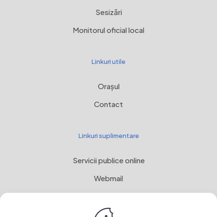
Sesizări
Monitorul oficial local
Linkuri utile
Orașul
Contact
Linkuri suplimentare
Servicii publice online
Webmail
Programul Național de Dezvoltare Rurală, MADR
Stemă