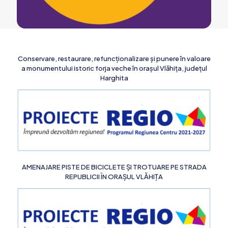
Conservare, restaurare, refuncționalizare și punere în valoare
a monumentului istoric forja veche în orașul Vlăhița, județul
Harghita
AMENAJARE PISTE DE BICICLETE ȘI TROTUARE PE STRADA
REPUBLICII ÎN ORAȘUL VLĂHIȚA