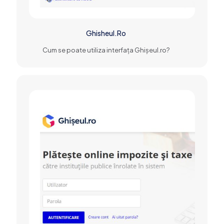
Ghisheul.Ro
Cum se poate utiliza interfața Ghişeul.ro?