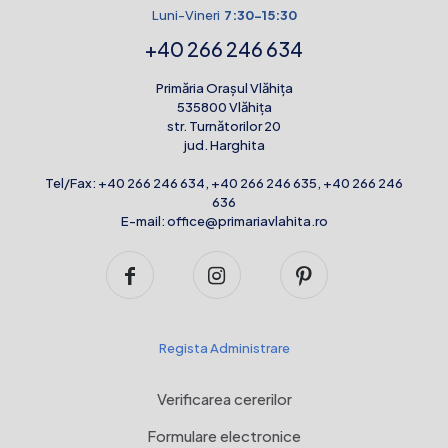
Luni-Vineri
7:30-15:30
+40 266 246 634
Primăria Orașul Vlăhița
535800 Vlăhița
str. Turnătorilor 20
jud. Harghita
Tel/Fax:
+40 266 246 634
,
+40 266 246 635
,
+40 266 246
636
E-mail:
office@primariavlahita.ro
Regista Administrare
Verificarea cererilor
Formulare electronice