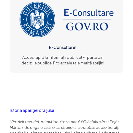
E-Consultare!
Acces rapid la informații publice! Fii parte din
deciziile publice! Proiectele tale merită sprijin!
Istoria apariției orașului
“Potrivit tradiției, primul locuitor al satului Oláhfalu a fost Fejér
Márton, de origine valahă, iar ulterior s-au stabilit acolo trei alți