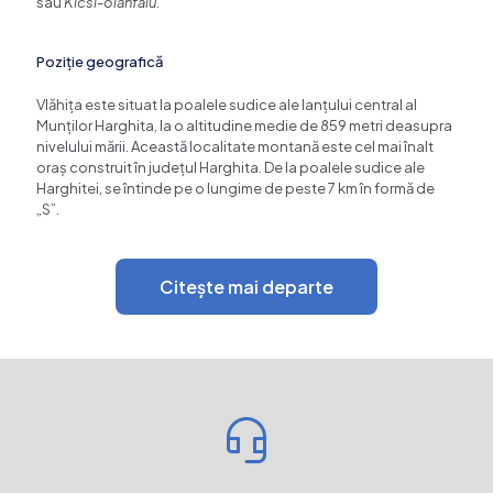
sau
Kicsi-olahfalu
.
Poziție geografică
Vlăhița este situat la poalele sudice ale lanțului central al
Munților Harghita, la o altitudine medie de 859 metri deasupra
nivelului mării. Această localitate montană este cel mai înalt
oraș construit în județul Harghita. De la poalele sudice ale
Harghitei, se întinde pe o lungime de peste 7 km în formă de
„S”.
Citește mai departe