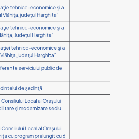
ntaţie tehnico-economice şi a
 Vlăhiţa, judeţul Harghita”
ntaţie tehnico-economice şi a
lăhiţa, Judeţul Harghita”
taţiei tehnico-economice şi a
Vlăhiţa, judeţul Harghita”
aferente serviciului public de
edintelui de şedinţă
 Consiliului Local al Oraşului
bilitare şi modernizare sediu
 Consiliului Local al Oraşului
nița cu program prelungit cu 6