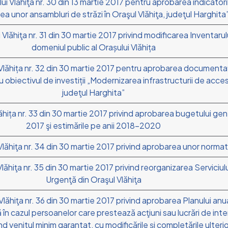
lui Vlăhiţa nr. 30 din 13 martie 2017 pentru aprobarea indicato
rea unor ansambluri de străzi în Oraşul Vlăhiţa, judeţul Harghita
 Vlăhiţa nr. 31 din 30 martie 2017 privind modificarea Inventarul
domeniul public al Orașului Vlăhița
i Vlăhița nr. 32 din 30 martie 2017 pentru aprobarea document
obiectivul de investiții „Modernizarea infrastructurii de acces 
judeţul Harghita”
ăhița nr. 33 din 30 martie 2017 privind aprobarea bugetului gene
2017 şi estimările pe anii 2018-2020
Vlăhiţa nr. 34 din 30 martie 2017 privind aprobarea unor normati
Vlăhiţa nr. 35 din 30 martie 2017 privind reorganizarea Serviciul
Urgenţă din Oraşul Vlăhiţa
Vlăhiţa nr. 36 din 30 martie 2017 privind aprobarea Planului anua
în cazul persoanelor care prestează acţiuni sau lucrări de inter
d venitul minim garantat, cu modificările şi completările ulteri