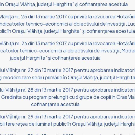
in Oraşul Vlăhiţa, judeţul Harghita” și cofinanțarea acestuia
lăhiţa nr. 25 din 13 martie 2017 cu privire la revocarea Hotărârii
dicatorilor tehnico-economici al obiectivului de investiţii „Luc
blic în Oraşul Vlăhiţa, judeţul Harghita” și cofinanțarea acestui
lăhiţa nr. 26 din 13 martie 2017 cu privire la revocarea Hotărârii
atorilor tehnico-economici al obiectivului de investiţii „Modern
judeţul Harghita” și cofinanțarea acestuia
lui Vlăhiţa nr. 27 din 13 martie 2017 pentru aprobarea indicator
e şi modernizare sediu primărie în Oraşul Vlăhiţa, judeţul Harghit
lui Vlăhiţa nr. 28 din 13 martie 2017 pentru aprobarea indicato
re Gradinita cu program prelungit cu 6 grupe de copii in Oras Vla
cofinanțarea acestuia
lui Vlăhiţa nr. 29 din 13 martie 2017 pentru aprobarea indicator
abilitare reţea de iluminat public în Oraşul Vlăhiţa, judeţul Harg