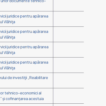
ării unor documente tehnico-
vicii juridice pentru apărarea
ul Vlăhiţa
vicii juridice pentru apărarea
ul Vlăhiţa
vicii juridice pentru apărarea
ul Vlăhiţa
vicii juridice pentru apărarea
ul Vlăhiţa
lui de investiţii „Reabilitare
ilor tehnico-economici al
a” și cofinanțarea acestuia