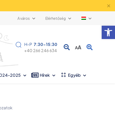
✕
A város
Elérhetőség
Eszk
H-P
7:30-15:30
A
A
+40 266 246 634
2024-2025
Hírek
Egyéb
ozatok