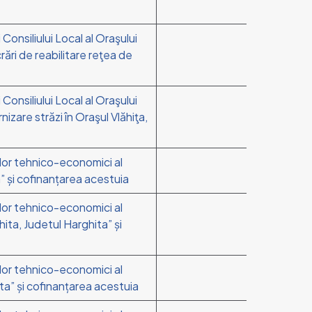
 Consiliului Local al Oraşului
rări de reabilitare reţea de
a
 Consiliului Local al Oraşului
izare străzi în Oraşul Vlăhiţa,
ilor tehnico-economici al
a” și cofinanțarea acestuia
rilor tehnico-economici al
hita, Judetul Harghita” și
ilor tehnico-economici al
hita” și cofinanțarea acestuia