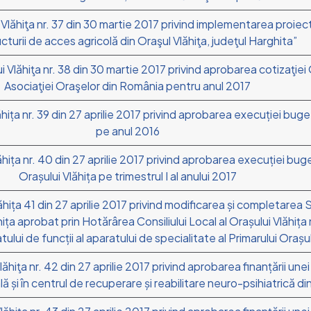
 Vlăhiţa nr. 37 din 30 martie 2017 privind implementarea proiect
ucturii de acces agricolă din Oraşul Vlăhiţa, judeţul Harghita”
i Vlăhiţa nr. 38 din 30 martie 2017 privind aprobarea cotizaţiei 
Asociaţiei Oraşelor din România pentru anul 2017
hița nr. 39 din 27 aprilie 2017 privind aprobarea execuției buget
pe anul 2016
hița nr. 40 din 27 aprilie 2017 privind aprobarea execuției bugetu
Orașului Vlăhița pe trimestrul I al anului 2017
ăhița 41 din 27 aprilie 2017 privind modificarea și completarea St
hița aprobat prin Hotărârea Consiliului Local al Orașului Vlăhiț
tului de funcții al aparatului de specialitate al Primarului Orașul
ăhiţa nr. 42 din 27 aprilie 2017 privind aprobarea finanțării unei
ală și în centrul de recuperare și reabilitare neuro-psihiatrică d