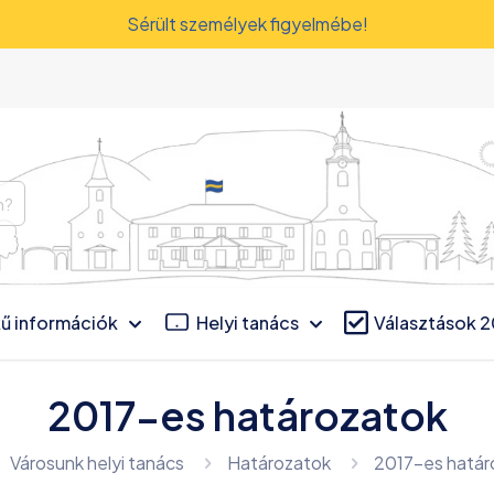
Sérült személyek figyelmébe!
ű információk
Helyi tanács
Választások 
2017-es határozatok
Városunk helyi tanács
Határozatok
2017-es határ