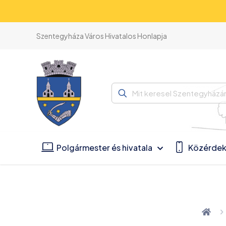
Szentegyháza Város Hivatalos Honlapja
Mit
keresel
Szentegyházán?
Polgármester és hivatala
Közérdek