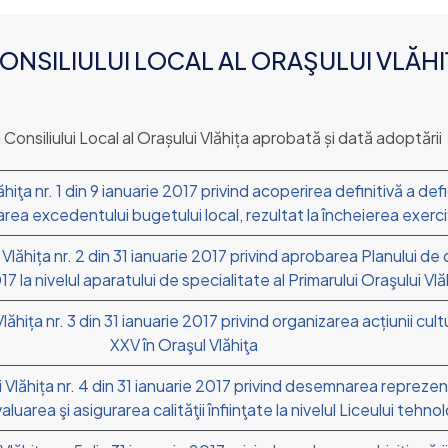
NSILIULUI LOCAL AL ORAŞULUI VLĂHI
Consiliului Local al Orașului Vlăhița aprobată și dată adoptării
hiţa nr. 1 din 9 ianuarie 2017 privind acoperirea definitivă a def
area excedentului bugetului local, rezultat la încheierea exerciţ
 Vlăhița nr. 2 din 31 ianuarie 2017 privind aprobarea Planului de
7 la nivelul aparatului de specialitate al Primarului Oraşului Vlă
lăhița nr. 3 din 31 ianuarie 2017 privind organizarea acțiunii cult
XXV în Oraşul Vlăhiţa
i Vlăhița nr. 4 din 31 ianuarie 2017 privind desemnarea reprezent
luarea şi asigurarea calităţii înfiinţate la nivelul Liceului tehn