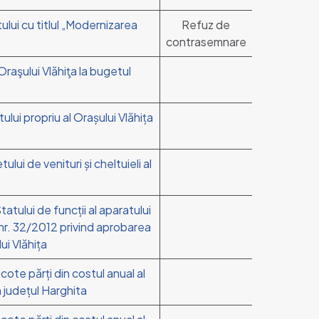
ului cu titlul „Modernizarea
Refuz de
contrasemnare
Oraşului Vlăhiţa la bugetul
ului propriu al Orașului Vlăhița
lui de venituri și cheltuieli al
atului de funcții al aparatului
a nr. 32/2012 privind aprobarea
ui Vlăhița
 cote părți din costul anual al
in județul Harghita