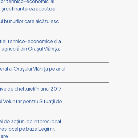
rilor tehnico-economici al
” și cofinanțarea acestuia
ui bunurilor care alcătuiesc
ației tehnico-economice și a
agricolă din Oraşul Vlăhiţa,
ral al Oraşului Vlăhiţa pe anul
ve de cheltuieli în anul 2017
ui Voluntar pentru Situaţii de
l de acţiuni de interes local
es local pe baza Legii nr.
oare