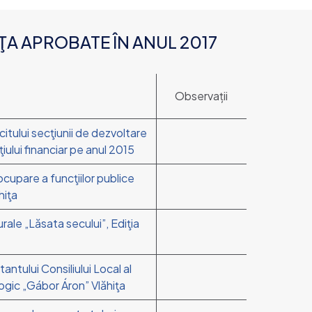
ŢA APROBATE ÎN ANUL 2017
Observații
icitului secţiunii de dezvoltare
iului financiar pe anul 2015
 ocupare a funcţiilor publice
hiţa
urale „Lăsata secului”, Ediţia
antului Consiliului Local al
ologic „Gábor Áron” Vlăhiţa