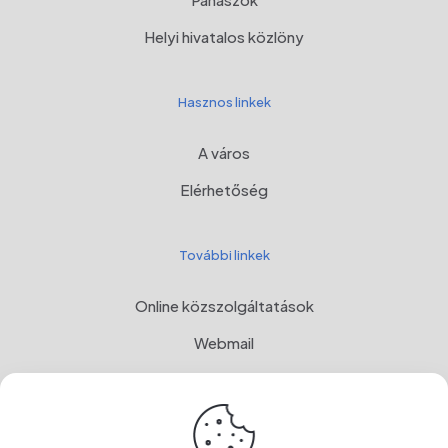
Helyi hivatalos közlöny
Hasznos linkek
A város
Elérhetőség
További linkek
Online közszolgáltatások
Webmail
Programul Național de Dezvoltare Rurală, MADR
Címer