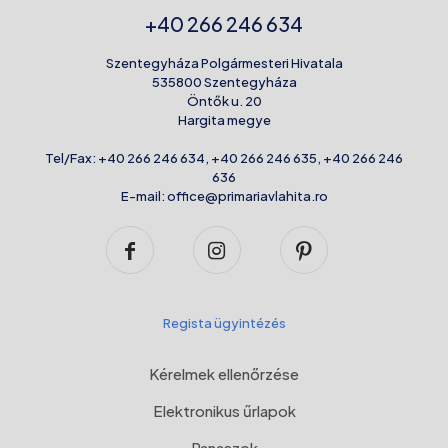
+40 266 246 634
Szentegyháza Polgármesteri Hivatala
535800 Szentegyháza
Öntők u. 20
Hargita megye
Tel/Fax:
+40 266 246 634
,
+40 266 246 635
,
+40 266 246
636
E-mail:
office@primariavlahita.ro
Regista ügyintézés
Kérelmek ellenőrzése
Elektronikus űrlapok
Panaszok