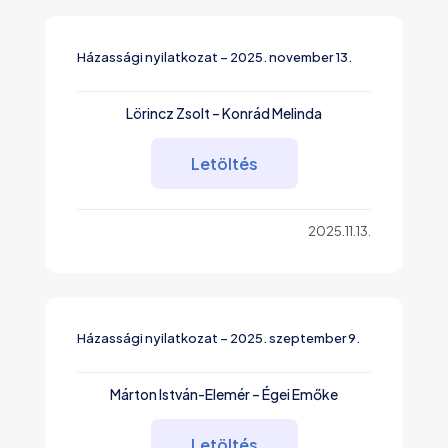
Házassági nyilatkozat – 2025. november 13.
Lörincz Zsolt – Konrád Melinda
Letöltés
2025.11.13.
Házassági nyilatkozat – 2025. szeptember 9.
Márton István-Elemér – Égei Emőke
Letöltés