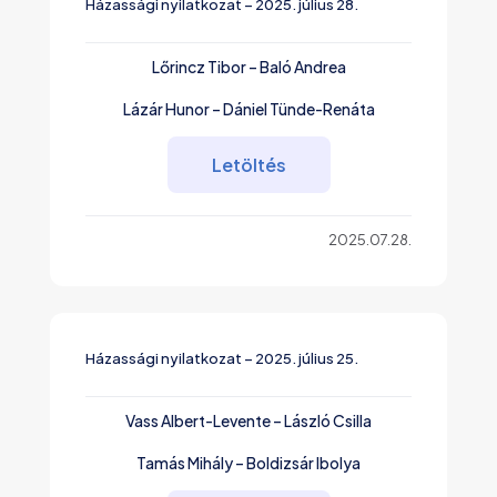
Házassági nyilatkozat – 2025. július 28.
Lőrincz Tibor – Baló Andrea
Lázár Hunor – Dániel Tünde-Renáta
Letöltés
2025.07.28.
Házassági nyilatkozat – 2025. július 25.
Vass Albert-Levente – László Csilla
Tamás Mihály – Boldizsár Ibolya