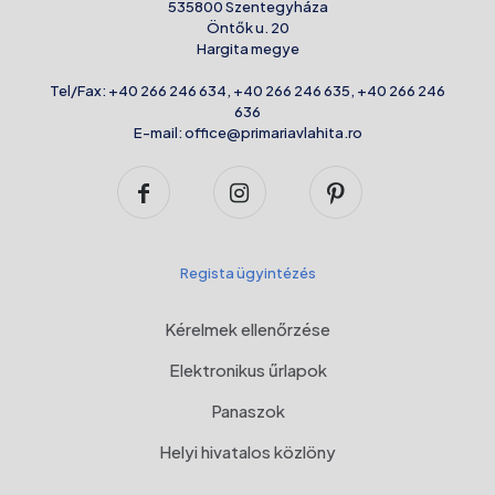
535800 Szentegyháza
Öntők u. 20
Hargita megye
Tel/Fax:
+40 266 246 634
,
+40 266 246 635
,
+40 266 246
636
E-mail:
office@primariavlahita.ro
Regista ügyintézés
Kérelmek ellenőrzése
Elektronikus űrlapok
Panaszok
Helyi hivatalos közlöny