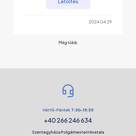
Letöltés
2024.04.29.
Még több
Hétfő-Péntek
7:30-15:30
+40 266 246 634
Szentegyháza Polgármesteri Hivatala