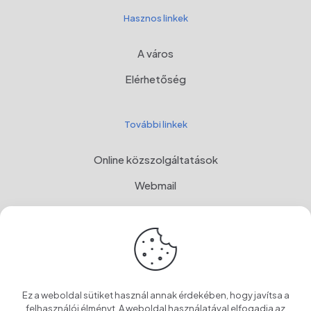
Hasznos linkek
A város
Elérhetőség
További linkek
Online közszolgáltatások
Webmail
Programul Național de Dezvoltare Rurală, MADR
Címer
OwnCloud
Ez a weboldal sütiket használ annak érdekében, hogy javítsa a
felhasználói élményt. A weboldal használatával elfogadja az