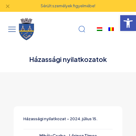
✕
Sérült személyek figyelmébe!
Eszk
Házassági nyilatkozatok
Házassági nyilatkozat – 2024. július 15.
Mihály Csaba – Lőrincz Tímea