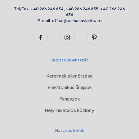
Tel/Fax:
+40 266 246 634
,
+40 266 246 635
,
+40 266 246
636
E-mail:
office@primariavlahita.ro
Regista ügyintézés
Kérelmek ellenőrzése
Elektronikus űrlapok
Panaszok
Helyi hivatalos közlöny
Hasznos linkek