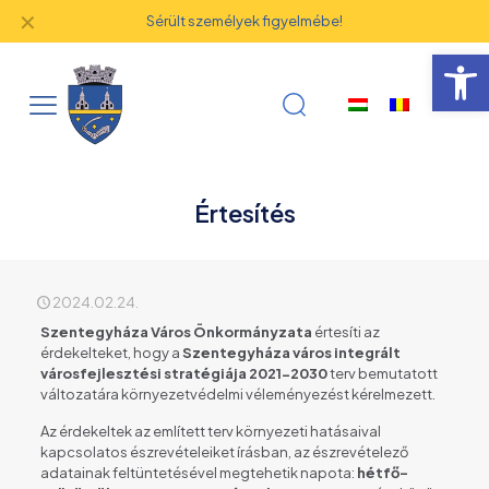
✕
Sérült személyek figyelmébe!
Eszk
Értesítés
2024.02.24.
Szentegyháza Város Önkormányzata
értesíti az
érdekelteket, hogy a
Szentegyháza város integrált
városfejlesztési stratégiája 2021-2030
terv bemutatott
változatára környezetvédelmi véleményezést kérelmezett.
Az érdekeltek az említett terv környezeti hatásaival
kapcsolatos észrevételeiket írásban, az észrevételező
adatainak feltüntetésével megtehetik napota:
hétfő-