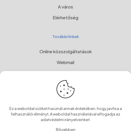
A város
Elérhetőség
További linkek
Online közszolgáltatások
Webmail
Programul Național de Dezvoltare Rurală, MADR
Címer
OwnCloud
Ez a weboldal sütiket használ annak érdekében, hogy javítsa a
felhasználói élményt. A weboldal használatával elfogadja az
adatvédelmi irányelveinket
.
© 2024 Szentegyháza Város Önkormányzata
Bővebben