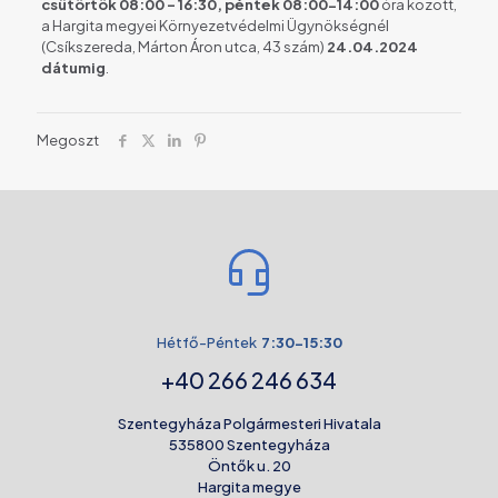
csütörtök 08:00 – 16:30, péntek 08:00-14:00
óra között,
a Hargita megyei Környezetvédelmi Ügynökségnél
(Csíkszereda, Márton Áron utca, 43 szám)
24.04.2024
dátumig
.
Megoszt
Hétfő-Péntek
7:30-15:30
+40 266 246 634
Szentegyháza Polgármesteri Hivatala
535800 Szentegyháza
Öntők u. 20
Hargita megye