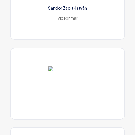
Sándor Zsolt-István
Viceprimar
....
....