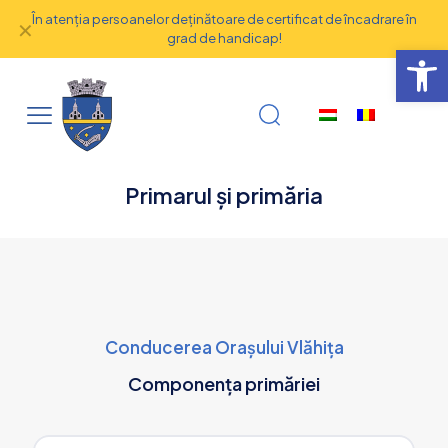
În atenţia persoanelor deţinătoare de certificat de încadrare în
✕
grad de handicap!
Deschide b
Primarul și primăria
Conducerea Orașului Vlăhița
Componența primăriei