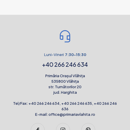
Luni-Vineri
7:30-15:30
+40 266 246 634
Primăria Orașul Vlăhița
535800 Vlăhița
str. Turnătorilor 20
jud. Harghita
Tel/Fax:
+40 266 246 634
,
+40 266 246 635
,
+40 266 246
636
E-mail:
office@primariavlahita.ro