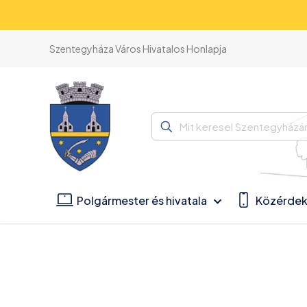
Szentegyháza Város Hivatalos Honlapja
Mit
keresel
Szentegyházán?
Polgármester és hivatala
Közérdek