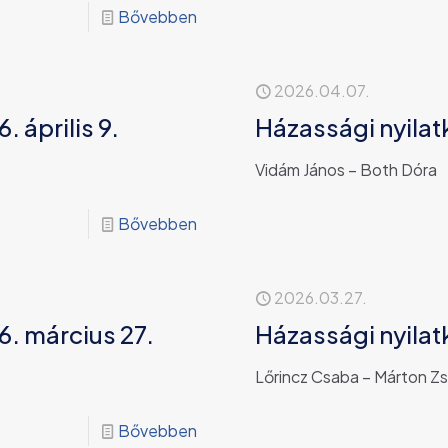
Bővebben
2026.04.07.
 április 9.
Házassági nyilatk
Vidám János – Both Dóra
Bővebben
2026.03.27.
6. március 27.
Házassági nyilat
Lőrincz Csaba – Márton Zs
Bővebben