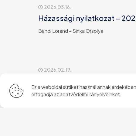
2026.03.16.
Házassági nyilatkozat – 202
Bandi Loránd – Sinka Orsolya
2026.02.19.
Házassági nyilatkozat – 2026
Ez a weboldal sütiket használ annak érdekében,
Hatos András – Szász Viola
elfogadja az
adatvédelmi irányelveinket
.
2026.01.19.