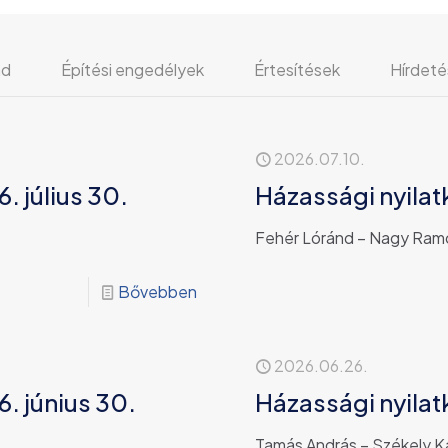
nd
Építési engedélyek
Értesítések
Hírdeté
2026.07.10.
. július 30.
Házassági nyilatk
Fehér Lóránd – Nagy Ra
Bővebben
2026.06.26.
. június 30.
Házassági nyilatk
Tamás András – Székely Ka