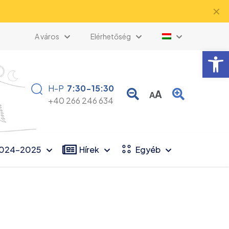
✕
A város
Elérhetőség
Eszk
H-P
7:30-15:30
A
A
+40 266 246 634
2024-2025
Hírek
Egyéb