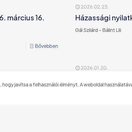
2026.02.25.
6. március 16.
Házassági nyilat
Gál Szilárd – Bálint Lili
Bővebben
2026.01.20.
. február 16.
Házassági nyilat
 hogy javítsa a felhasználói élményt. A weboldal használatáva
Ferencz Rajmond – Ladó 
Bővebben
2026.01.05.