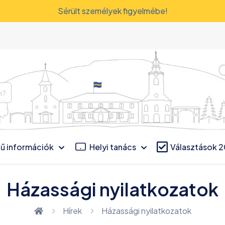
Sérült személyek figyelmébe!
ű információk
Helyi tanács
Választások 
Házassági nyilatkozatok
Hírek
Házassági nyilatkozatok