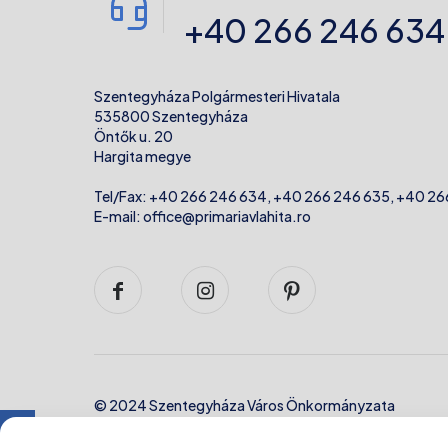
+40 266 246 634
Szentegyháza Polgármesteri Hivatala
535800 Szentegyháza
Öntők u. 20
Hargita megye
Tel/Fax:
+40 266 246 634
,
+40 266 246 635
,
+40 26
E-mail:
office@primariavlahita.ro
© 2024 Szentegyháza Város Önkormányzata