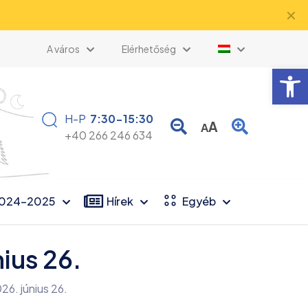
✕
A város
Elérhetőség
Eszk
H-P
7:30-15:30
A
A
+40 266 246 634
2024-2025
Hírek
Egyéb
ius 26.
26. június 26.