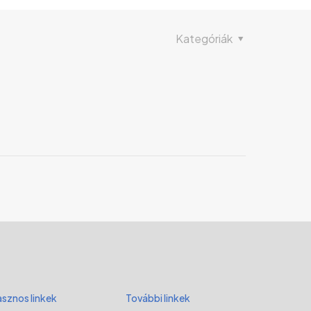
Kategóriák
sznos linkek
További linkek