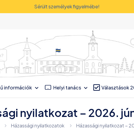
Sérült személyek figyelmébe!
ű információk
Helyi tanács
Választások 
ági nyilatkozat – 2026. jún
Házassági nyilatkozatok
Házassági nyilatkozat – 20