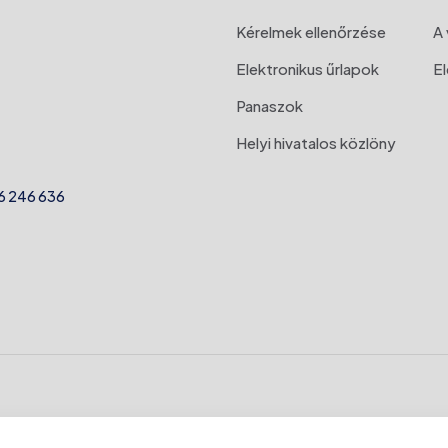
Kérelmek ellenőrzése
A 
Elektronikus űrlapok
E
Panaszok
Helyi hivatalos közlöny
6 246 636