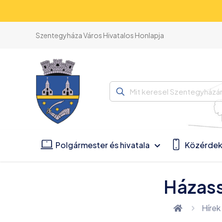
Szentegyháza Város Hivatalos Honlapja
Mit
keresel
Szentegyházán?
Polgármester és hivatala
Közérdek
Házass
Hírek