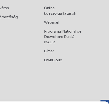
város
Online
közszolgáltatások
lérhetőség
Webmail
Programul Național de
Dezvoltare Rurală,
MADR
Címer
OwnCloud