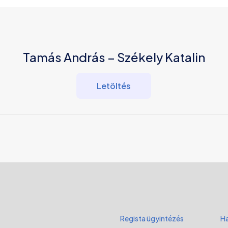
Tamás András – Székely Katalin
Letöltés
Regista ügyintézés
Ha