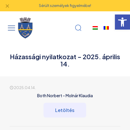
✕
Sérült személyek figyelmébe!
Eszk
Házassági nyilatkozat – 2025. április
14.
2025.04.14.
Both Norbert – Molnár Klaudia
Letöltés