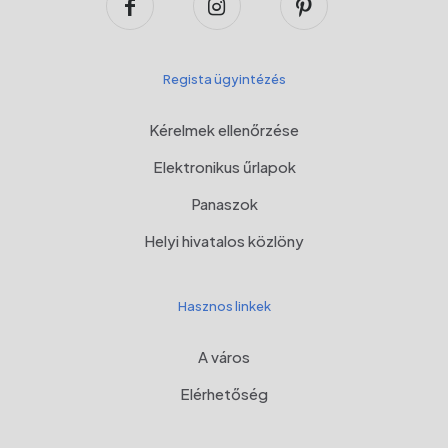
Regista ügyintézés
Kérelmek ellenőrzése
Elektronikus űrlapok
Panaszok
Helyi hivatalos közlöny
Hasznos linkek
A város
Elérhetőség