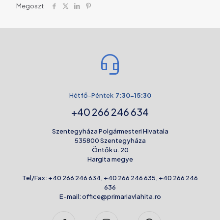
Megoszt
Hétfő-Péntek
7:30-15:30
+40 266 246 634
Szentegyháza Polgármesteri Hivatala
535800 Szentegyháza
Öntők u. 20
Hargita megye
Tel/Fax:
+40 266 246 634
,
+40 266 246 635
,
+40 266 246
636
E-mail:
office@primariavlahita.ro