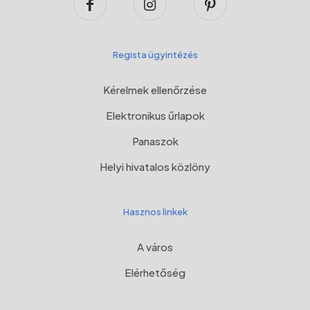
Regista ügyintézés
Kérelmek ellenőrzése
Elektronikus űrlapok
Panaszok
Helyi hivatalos közlöny
Hasznos linkek
A város
Elérhetőség