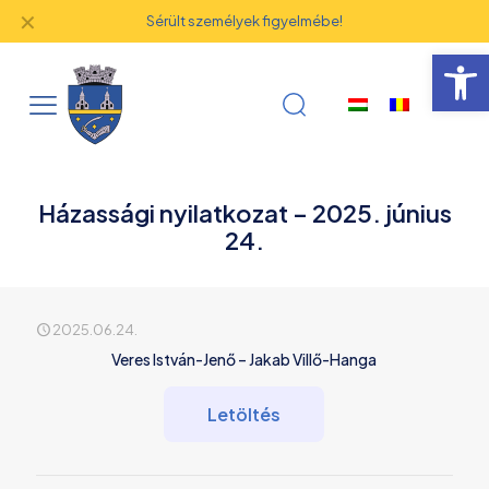
✕
Sérült személyek figyelmébe!
Eszk
Házassági nyilatkozat – 2025. június
24.
2025.06.24.
Veres István-Jenő – Jakab Villő-Hanga
Letöltés