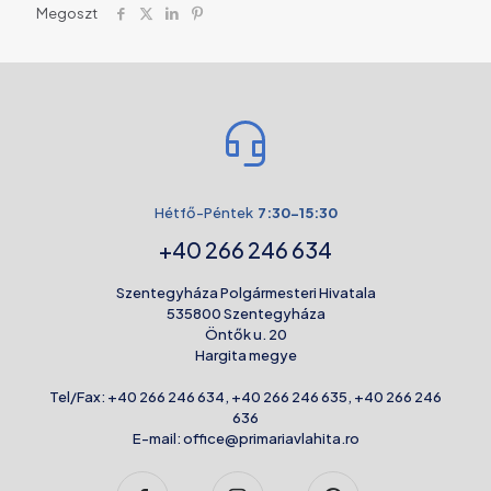
Megoszt
Hétfő-Péntek
7:30-15:30
+40 266 246 634
Szentegyháza Polgármesteri Hivatala
535800 Szentegyháza
Öntők u. 20
Hargita megye
Tel/Fax:
+40 266 246 634
,
+40 266 246 635
,
+40 266 246
636
E-mail:
office@primariavlahita.ro