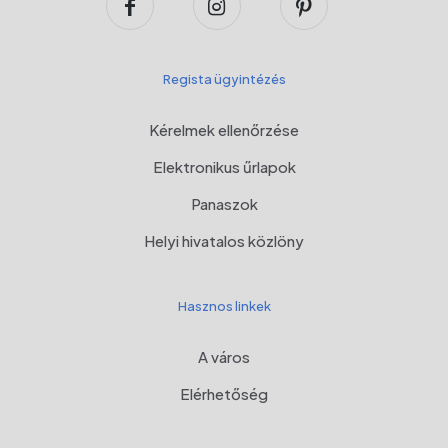
Regista ügyintézés
Kérelmek ellenőrzése
Elektronikus űrlapok
Panaszok
Helyi hivatalos közlöny
Hasznos linkek
A város
Elérhetőség