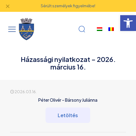
✕
Sérült személyek figyelmébe!
Eszk
Házassági nyilatkozat – 2026.
március 16.
2026.03.16.
Péter Olivér – Bársony Juliánna
Letöltés