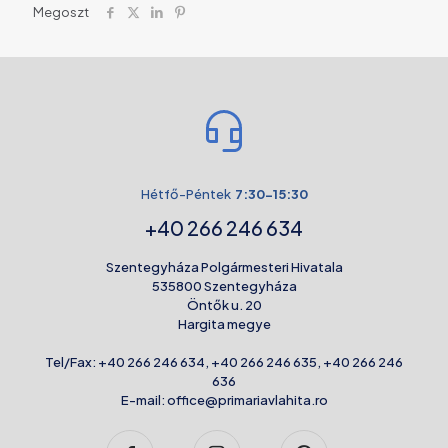
Megoszt
Hétfő-Péntek
7:30-15:30
+40 266 246 634
Szentegyháza Polgármesteri Hivatala
535800 Szentegyháza
Öntők u. 20
Hargita megye
Tel/Fax:
+40 266 246 634
,
+40 266 246 635
,
+40 266 246
636
E-mail:
office@primariavlahita.ro