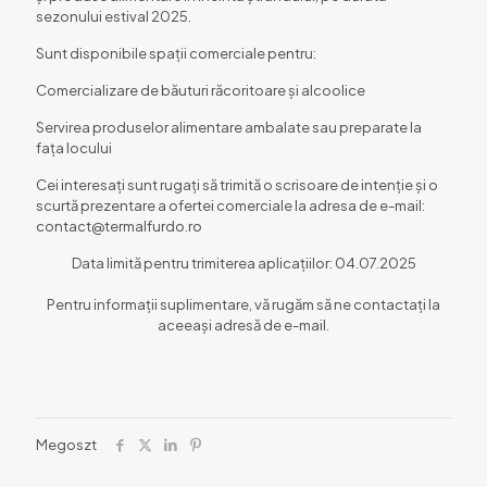
sezonului estival 2025.
Sunt disponibile spații comerciale pentru:
Comercializare de băuturi răcoritoare și alcoolice
Servirea produselor alimentare ambalate sau preparate la
fața locului
Cei interesați sunt rugați să trimită o scrisoare de intenție și o
scurtă prezentare a ofertei comerciale la adresa de e-mail:
contact@termalfurdo.ro
Data limită pentru trimiterea aplicațiilor: 04.07.2025
Pentru informații suplimentare, vă rugăm să ne contactați la
aceeași adresă de e-mail.
Megoszt