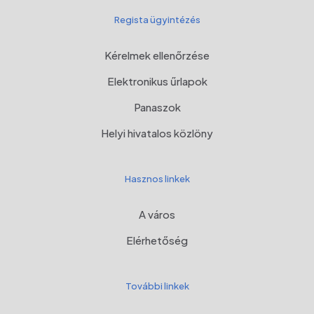
Regista ügyintézés
Kérelmek ellenőrzése
Elektronikus űrlapok
Panaszok
Helyi hivatalos közlöny
Hasznos linkek
A város
Elérhetőség
További linkek