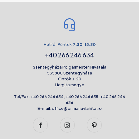
Hétfő-Péntek
7:30-15:30
+40 266 246 634
Szentegyháza Polgármesteri Hivatala
535800 Szentegyháza
Öntők u. 20
Hargita megye
Tel/Fax:
+40 266 246 634
,
+40 266 246 635
,
+40 266 246
636
E-mail:
office@primariavlahita.ro