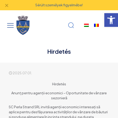
✕
Sérült személyek figyelmébe!
Eszk
Hirdetés
2025.07.01.
Hirdetés
Anunț pentru agenții economici – Oportunitate de vânzare
sezonieră
SC Perla Strand SRL invită agenții economici interesați să
aplice pentru desfășurarea activităților de vânzare de băuturi
și produse alimentare în incinta ștrandului, pe durata