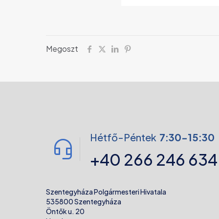
Megoszt
Hétfő-Péntek
7:30-15:30
+40 266 246 634
Szentegyháza Polgármesteri Hivatala
535800 Szentegyháza
Öntők u. 20