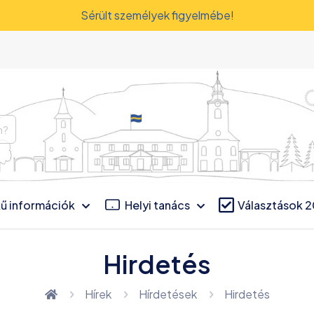
Sérült személyek figyelmébe!
ű információk
Helyi tanács
Választások 
Hirdetés
Hírek
Hírdetések
Hirdetés