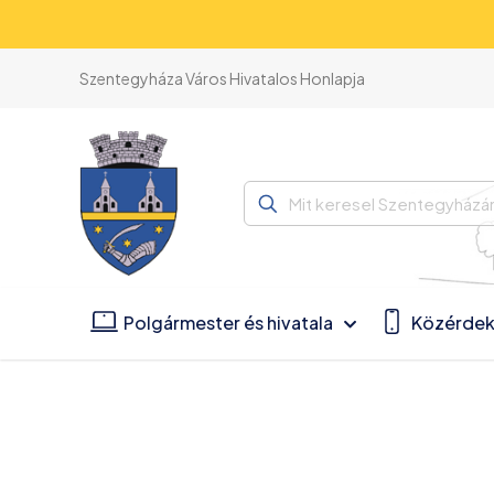
Szentegyháza Város Hivatalos Honlapja
Mit
keresel
Szentegyházán?
Polgármester és hivatala
Közérdek