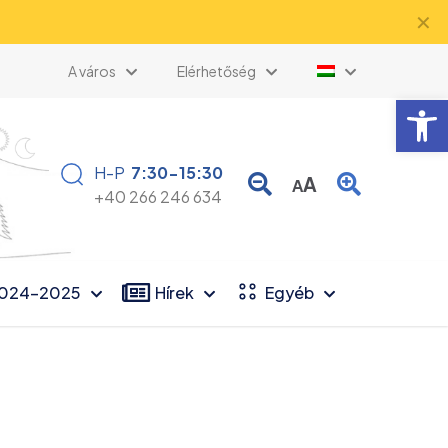
✕
A város
Elérhetőség
Eszk
H-P
7:30-15:30
A
A
+40 266 246 634
2024-2025
Hírek
Egyéb