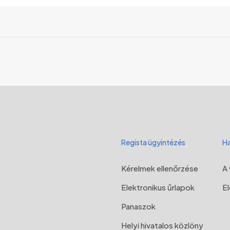
Regista ügyintézés
Ha
Kérelmek ellenőrzése
A 
Elektronikus űrlapok
E
Panaszok
Helyi hivatalos közlöny