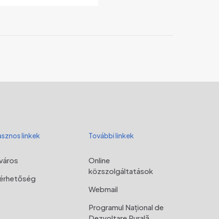
sznos linkek
További linkek
város
Online
közszolgáltatások
lérhetőség
Webmail
Programul Național de
Dezvoltare Rurală,