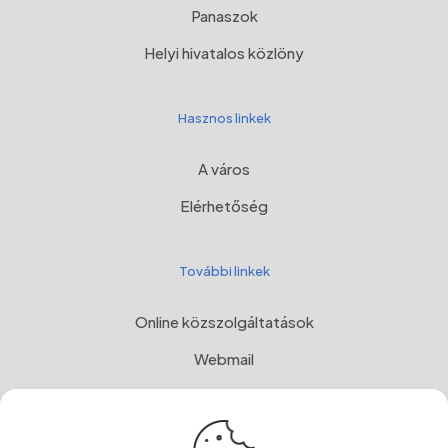
Panaszok
Helyi hivatalos közlöny
Hasznos linkek
A város
Elérhetőség
További linkek
Online közszolgáltatások
Webmail
Programul Național de Dezvoltare Rurală, MADR
Címer