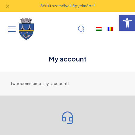
✕
Sérült személyek figyelmébe!
Eszk
My account
[woocommerce_my_account]