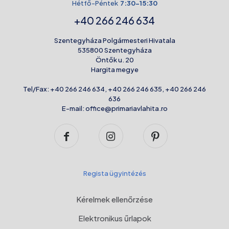
Hétfő-Péntek
7:30-15:30
+40 266 246 634
Szentegyháza Polgármesteri Hivatala
535800 Szentegyháza
Öntők u. 20
Hargita megye
Tel/Fax:
+40 266 246 634
,
+40 266 246 635
,
+40 266 246
636
E-mail:
office@primariavlahita.ro
Regista ügyintézés
Kérelmek ellenőrzése
Elektronikus űrlapok