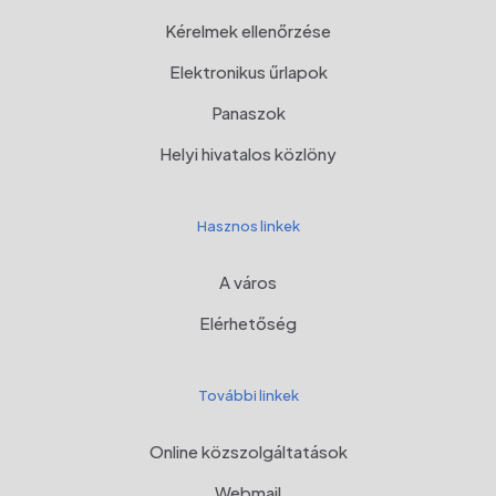
Kérelmek ellenőrzése
Elektronikus űrlapok
Panaszok
Helyi hivatalos közlöny
Hasznos linkek
A város
Elérhetőség
További linkek
Online közszolgáltatások
Webmail