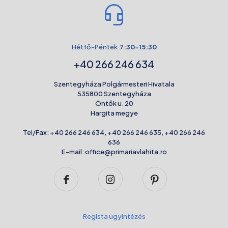
Hétfő-Péntek
7:30-15:30
+40 266 246 634
Szentegyháza Polgármesteri Hivatala
535800 Szentegyháza
Öntők u. 20
Hargita megye
Tel/Fax:
+40 266 246 634
,
+40 266 246 635
,
+40 266 246
636
E-mail:
office@primariavlahita.ro
Regista ügyintézés