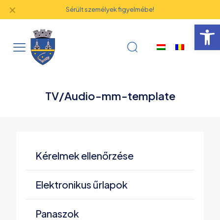
✕
Sérült személyek figyelmébe!
Eszk
TV/Audio-mm-template
Kérelmek ellenőrzése
Elektronikus űrlapok
Panaszok