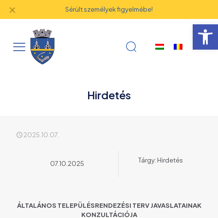
✕
Sérült személyek figyelmébe!
Eszk
Hirdetés
2025.10.07.
Tárgy: Hirdetés
07.10.2025
ÁLTALÁNOS TELEPÜLÉSRENDEZÉSI TERV JAVASLATAINAK
KONZULTÁCIÓJA