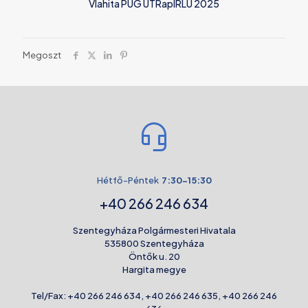
Vlahita PUG UTRaplRLU 2025
Megoszt
Hétfő-Péntek
7:30-15:30
+40 266 246 634
Szentegyháza Polgármesteri Hivatala
535800 Szentegyháza
Öntők u. 20
Hargita megye
Tel/Fax:
+40 266 246 634
,
+40 266 246 635
,
+40 266 246