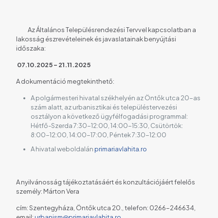
Az Általános Településrendezési Tervvel kapcsolatban a
lakosság észrevételeinek és javaslatainak benyújtási
időszaka:
07.10.2025 - 21.11.2025
A dokumentáció megtekinthető:
A polgármesteri hivatal székhelyén az Öntők utca 20-as
szám alatt, az urbanisztikai és településtervezési
osztályon a következő ügyfélfogadási programmal:
Hétfő-Szerda 7:30-12:00, 14:00-15:30, Csütörtök:
8:00-12:00, 14:00-17:00, Péntek 7:30-12:00
A hivatal weboldalán
primariavlahita.ro
A nyilvánosság tájékoztatásáért és konzultációjáért felelős
személy: Márton Vera
cím: Szentegyháza, Öntők utca 20., telefon: 0266-246634,
email:
urbanism@primariavlahita.ro