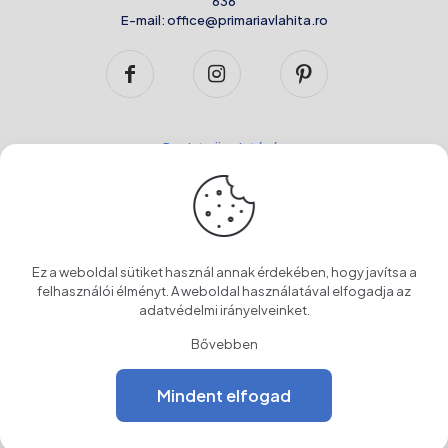
636
E-mail:
office@primariavlahita.ro
Regista ügyintézés
Kérelmek ellenőrzése
Elektronikus űrlapok
Panaszok
Ez a weboldal sütiket használ annak érdekében, hogy javítsa a
felhasználói élményt. A weboldal használatával elfogadja az
Helyi hivatalos közlöny
adatvédelmi irányelveinket
.
Bővebben
Hasznos linkek
Mindent elfogad
A város