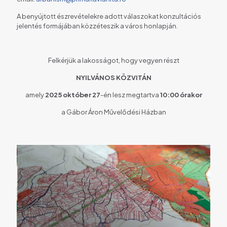
A benyújtott észrevételekre adott válaszokat konzultációs
jelentés formájában közzéteszik a város honlapján.
Felkérjük a lakosságot, hogy vegyen részt
NYILVÁNOS KÖZVITÁN
amely
2025
október 27
-én lesz megtartva
10:00
órakor
a Gábor Áron Művelődési Házban