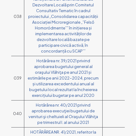
Dezvoltare Locală prin Comitetul
Consultativ Tematic în cadrul
038
proiectului „Consolidarea capacității
Asociației Microregionale „”Felső
Homoródmente”” în inițierea și
implementarea activităților de
dezvoltare locală bazate pe
participare civică activă, în
concordanță cu SCAP””
Hotărârea nr. 39/2021 privind
aprobarea bugetului general al
oraşului Vlăhiţa pe anul 2021 și
039
estimările pe anii 2022-2024, precum
și utilizarea excedentului anual al
bugetului local rezultat la încheierea
exercițiului bugetar pe anul 2020
Hotărârea nr. 40/2021 privind
aprobarea execuţiei bugetului de
040
venituri şi cheltuieli al Oraşului Vlăhiţa
pe trimestrul I. al anului 2021
HOTĂRÂREA NR. 41/2021, referitor la