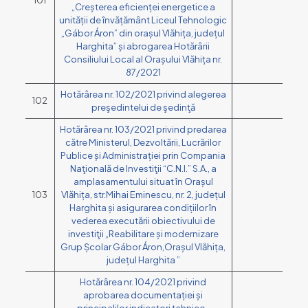
101
„Creșterea eficienței energetice a
unității de învățământ Liceul Tehnologic
„Gábor Áron” din orașul Vlăhița, județul
Harghita” și abrogarea Hotărârii
Consiliului Local al Orașului Vlăhița nr.
87/2021
Hotărârea nr. 102/2021 privind alegerea
102
preşedintelui de şedinţă
Hotărârea nr. 103/2021 privind predarea
către Ministerul, Dezvoltării, Lucrărilor
Publice și Administrației prin Compania
Naţională de Investiţii “C.N.I.” S.A., a
amplasamentului situat în Orașul
103
Vlăhița, str.Mihai Eminescu, nr. 2, județul
Harghita și asigurarea condițiilor în
vederea executării obiectivului de
investiţii „Reabilitare și modernizare
Grup Școlar Gábor Áron,Orașul Vlăhița,
județul Harghita ”
Hotărârea nr. 104/2021 privind
aprobarea documentației și