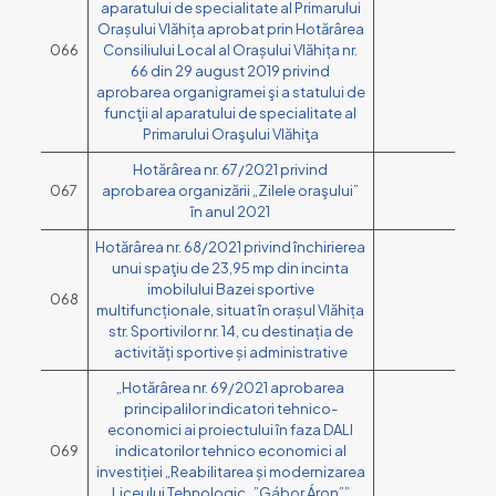
aparatului de specialitate al Primarului
Orașului Vlăhița aprobat prin Hotărârea
066
Consiliului Local al Orașului Vlăhița nr.
66 din 29 august 2019 privind
aprobarea organigramei şi a statului de
funcţii al aparatului de specialitate al
Primarului Oraşului Vlăhiţa
Hotărârea nr. 67/2021 privind
067
aprobarea organizării „Zilele oraşului”
în anul 2021
Hotărârea nr. 68/2021 privind închirierea
unui spaţiu de 23,95 mp din incinta
imobilului Bazei sportive
068
multifuncționale, situat în orașul Vlăhița
str. Sportivilor nr. 14, cu destinația de
activități sportive și administrative
„Hotărârea nr. 69/2021 aprobarea
principalilor indicatori tehnico-
economici ai proiectului în faza DALI
069
indicatorilor tehnico economici al
investiției „Reabilitarea și modernizarea
Liceului Tehnologic „”Gábor Áron””