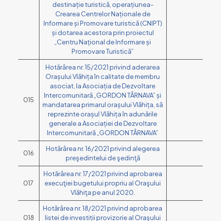
destinație turistică, operațiunea-
Crearea Centrelor Naționale de
Informare și Promovare turistică (CNIPT)
și dotarea acestora prin proiectul
„Centru Național de Informare și
Promovare Turistică”
Hotărârea nr. 15/2021 privind aderarea
Orașului Vlăhița în calitate de membru
asociat, la Asociația de Dezvoltare
Intercomunitară „GORDON TÂRNAVA” și
015
mandatarea primarul orașului Vlăhița, să
reprezinte orașul Vlăhița în adunările
generale a Asociației de Dezvoltare
Intercomunitară „GORDON TÂRNAVA”
Hotărârea nr. 16/2021 privind alegerea
016
preşedintelui de şedinţă
Hotărârea nr. 17/2021 privind aprobarea
017
execuţiei bugetului propriu al Oraşului
Vlăhiţa pe anul 2020.
Hotărârea nr. 18/2021 privind aprobarea
018
listei de investiții provizorie al Oraşului