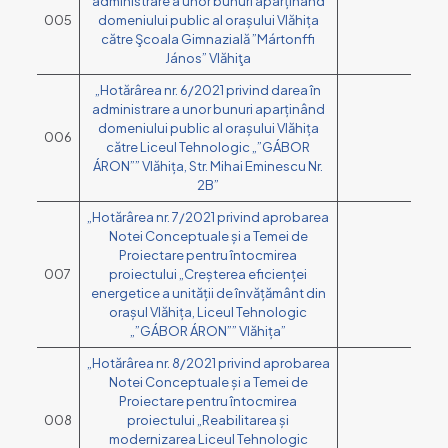
administrare a unor bunuri aparținând
005
domeniului public al orașului Vlăhița
către Şcoala Gimnazială ”Mártonffi
János” Vlăhiţa
„Hotărârea nr. 6/2021 privind darea în
administrare a unor bunuri aparținând
domeniului public al orașului Vlăhița
006
către Liceul Tehnologic „”GÁBOR
ÁRON”” Vlăhița, Str. Mihai Eminescu Nr.
2B”
„Hotărârea nr. 7/2021 privind aprobarea
Notei Conceptuale și a Temei de
Proiectare pentru întocmirea
007
proiectului „Creșterea eficienței
energetice a unității de învățământ din
orașul Vlăhița, Liceul Tehnologic
„”GÁBOR ÁRON”” Vlăhița”
„Hotărârea nr. 8/2021 privind aprobarea
Notei Conceptuale și a Temei de
Proiectare pentru întocmirea
008
proiectului „Reabilitarea și
modernizarea Liceul Tehnologic