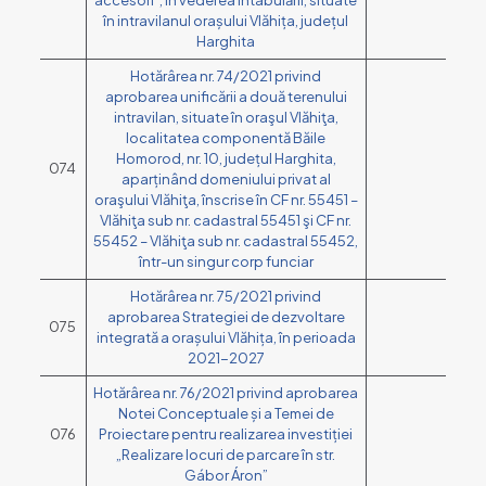
accesori”, în vederea intabulării, situate
în intravilanul orașului Vlăhița, județul
Harghita
Hotărârea nr. 74/2021 privind
aprobarea unificării a două terenului
intravilan, situate în oraşul Vlăhiţa,
localitatea componentă Băile
Homorod, nr. 10, județul Harghita,
074
aparținând domeniului privat al
oraşului Vlăhiţa, înscrise în CF nr. 55451 –
Vlăhiţa sub nr. cadastral 55451 şi CF nr.
55452 – Vlăhiţa sub nr. cadastral 55452,
într-un singur corp funciar
Hotărârea nr. 75/2021 privind
aprobarea Strategiei de dezvoltare
075
integrată a orașului Vlăhița, în perioada
2021-2027
Hotărârea nr. 76/2021 privind aprobarea
Notei Conceptuale și a Temei de
076
Proiectare pentru realizarea investiției
„Realizare locuri de parcare în str.
Gábor Áron”