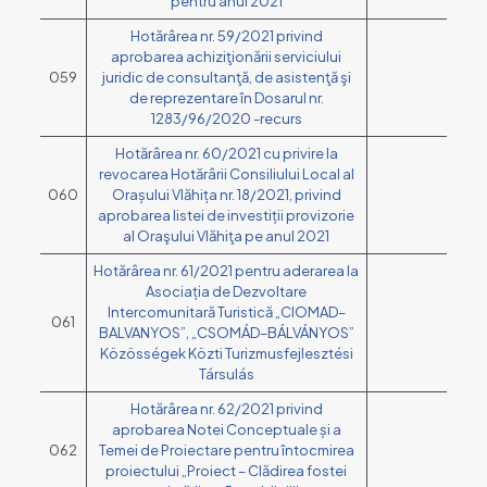
pentru anul 2021
Hotărârea nr. 59/2021 privind
aprobarea achiziţionării serviciului
059
juridic de consultanţă, de asistenţă şi
de reprezentare în Dosarul nr.
1283/96/2020 -recurs
Hotărârea nr. 60/2021 cu privire la
revocarea Hotărârii Consiliului Local al
060
Orașului Vlăhița nr. 18/2021, privind
aprobarea listei de investiții provizorie
al Oraşului Vlăhiţa pe anul 2021
Hotărârea nr. 61/2021 pentru aderarea la
Asociația de Dezvoltare
Intercomunitară Turistică „CIOMAD–
061
BALVANYOS”, „CSOMÁD–BÁLVÁNYOS”
Közösségek Közti Turizmusfejlesztési
Társulás
Hotărârea nr. 62/2021 privind
aprobarea Notei Conceptuale și a
062
Temei de Proiectare pentru întocmirea
proiectului „Proiect – Clădirea fostei