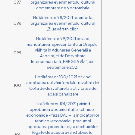
097
organizarea evenimentului cultural
comemorare de 6 octombrie
Hotărârea nr. 98/2021 referitor la
098
organizarea evenimentului cultural
„Ziua vârstnicilor”
Hotărârea nr. 99/2021 privind
mandatarea reprezentantului Orașului
Vlăhița în Adunarea Generală a
099
Asociaţiei de Dezvoltare
Intercomunitară „HARGITA VÍZ”, din
septembrie 2021
Hotărârea nr. 100/2021 privind
aprobarea utilizării fondului rezultat din
100
Cota de dezvoltare la activitatea de
apă și canalizare
Hotărârea nr. 101/ 2021 privind
aprobarea documentației tehnico-
economice – faza DALI – , a indicatorilor
tehnico-economici, precum și
aprobarea proiectului și a cheltuielilor
legate de acesta având obiectul