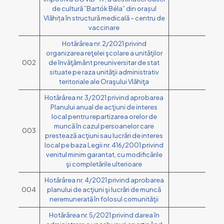
de cultură ”Bartók Béla” din orașul
Vlăhița în structură medicală – centru de
vaccinare
Hotărârea nr. 2/2021 privind
organizarea reţelei şcolare a unităţilor
002
de învăţământ preuniversitar de stat
situate pe raza unităţii administrativ
teritoriale ale Oraşului Vlăhiţa
Hotărârea nr. 3/2021 privind aprobarea
Planului anual de acţiuni de interes
local pentru repartizarea orelor de
muncă în cazul persoanelor care
003
prestează acţiuni sau lucrări de interes
local pe baza Legii nr. 416/2001 privind
venitul minim garantat, cu modificările
şi completările ulterioare
Hotărârea nr. 4/2021 privind aprobarea
004
planului de acţiuni şi lucrări de muncă
neremunerată în folosul comunităţii
Hotărârea nr. 5/2021 privind darea în