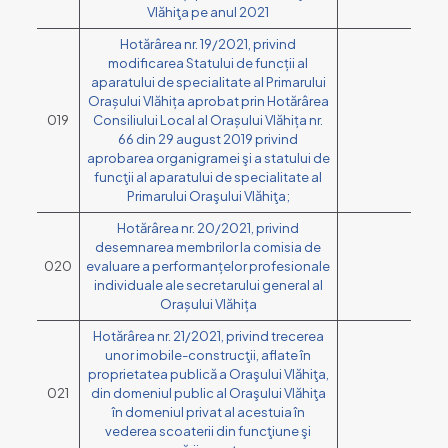
Vlăhiţa pe anul 2021
Hotărârea nr. 19/2021, privind
modificarea Statului de funcții al
aparatului de specialitate al Primarului
Orașului Vlăhița aprobat prin Hotărârea
019
Consiliului Local al Orașului Vlăhița nr.
66 din 29 august 2019 privind
aprobarea organigramei şi a statului de
funcţii al aparatului de specialitate al
Primarului Oraşului Vlăhiţa;
Hotărârea nr. 20/2021, privind
desemnarea membrilor la comisia de
020
evaluare a performanțelor profesionale
individuale ale secretarului general al
Orașului Vlăhița
Hotărârea nr. 21/2021, privind trecerea
unor imobile-construcţii, aflate în
proprietatea publică a Oraşului Vlăhiţa,
021
din domeniul public al Oraşului Vlăhiţa
în domeniul privat al acestuia în
vederea scoaterii din funcţiune şi