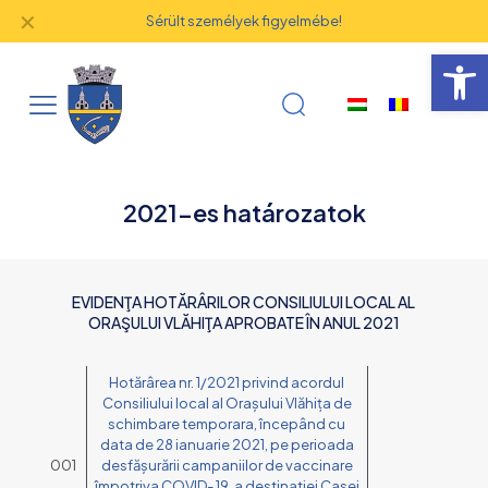
✕
Sérült személyek figyelmébe!
Eszk
2021-es határozatok
EVIDENŢA HOTĂRÂRILOR CONSILIULUI LOCAL AL
ORAŞULUI VLĂHIŢA APROBATE ÎN ANUL 2021
Hotărârea nr. 1/2021 privind acordul
Consiliului local al Orașului Vlăhița de
schimbare temporara, începând cu
data de 28 ianuarie 2021, pe perioada
001
desfășurării campaniilor de vaccinare
împotriva COVID- 19, a destinatiei Casei