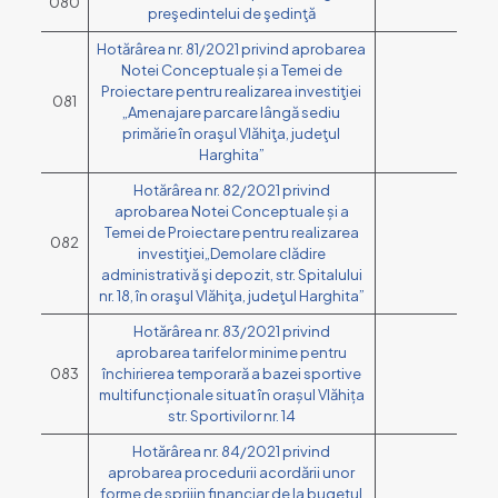
080
preşedintelui de şedinţă
Hotărârea nr. 81/2021 privind aprobarea
Notei Conceptuale și a Temei de
Proiectare pentru realizarea investiţiei
081
„Amenajare parcare lângă sediu
primărie în oraşul Vlăhiţa, judeţul
Harghita”
Hotărârea nr. 82/2021 privind
aprobarea Notei Conceptuale și a
Temei de Proiectare pentru realizarea
082
investiţiei„Demolare clădire
administrativă şi depozit, str. Spitalului
nr. 18, în oraşul Vlăhiţa, judeţul Harghita”
Hotărârea nr. 83/2021 privind
aprobarea tarifelor minime pentru
083
închirierea temporară a bazei sportive
multifuncționale situat în orașul Vlăhița
str. Sportivilor nr. 14
Hotărârea nr. 84/2021 privind
aprobarea procedurii acordării unor
forme de sprijin financiar de la bugetul