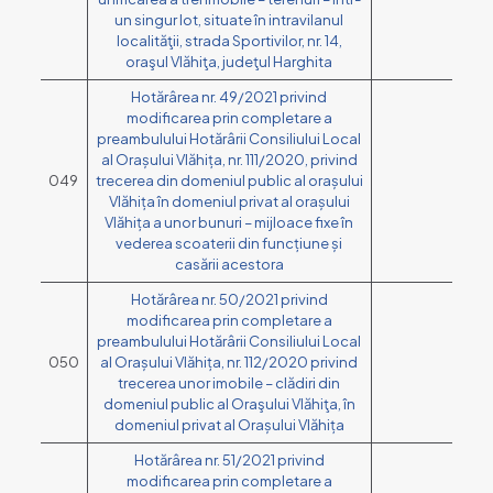
un singur lot, situate în intravilanul
localităţii, strada Sportivilor, nr. 14,
oraşul Vlăhiţa, judeţul Harghita
Hotărârea nr. 49/2021 privind
modificarea prin completare a
preambulului Hotărârii Consiliului Local
al Orașului Vlăhița, nr. 111/2020, privind
049
trecerea din domeniul public al orașului
Vlăhița în domeniul privat al orașului
Vlăhița a unor bunuri – mijloace fixe în
vederea scoaterii din funcțiune și
casării acestora
Hotărârea nr. 50/2021 privind
modificarea prin completare a
preambulului Hotărârii Consiliului Local
050
al Orașului Vlăhița, nr. 112/2020 privind
trecerea unor imobile – clădiri din
domeniul public al Oraşului Vlăhiţa, în
domeniul privat al Orașului Vlăhița
Hotărârea nr. 51/2021 privind
modificarea prin completare a