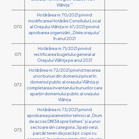
Vlăhița’’”
Hotărârea nr. 70/2021 privind
modificarea Hotărârii Consiliului Local
070
al Orașului Vlăhița nr. 67/2021 privind
aprobarea organizării „Zilele oraşului”
în anul 2021
Hotărârea nr. 71/2021 privind
071
rectificarea bugetului general al
Oraşului Vlăhiţa pe anul 2021
Hotărârea nr. 72/2021 privind trecerea
unor bunuri din domeniul privat în
domeniul public al orașului Vlăhița și
072
completarea inventarului bunurilor care
aparțin domeniului public al orașului
Vlăhița
Hotărârea nr. 73/2021 privind
aprobarea parametrilor tehnici al „Drum
de acces DN13A spre Selters” și a unor
sectoare din categoria „Spații verzi,
073
parcări teren de joacă pt. copii cu