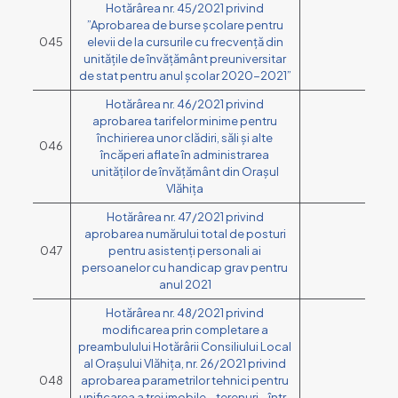
Hotărârea nr. 45/2021 privind
”Aprobarea de burse școlare pentru
045
elevii de la cursurile cu frecvență din
unitățile de învățământ preuniversitar
de stat pentru anul școlar 2020-2021”
Hotărârea nr. 46/2021 privind
aprobarea tarifelor minime pentru
închirierea unor clădiri, săli și alte
046
încăperi aflate în administrarea
unităților de învățământ din Orașul
Vlăhița
Hotărârea nr. 47/2021 privind
aprobarea numărului total de posturi
047
pentru asistenți personali ai
persoanelor cu handicap grav pentru
anul 2021
Hotărârea nr. 48/2021 privind
modificarea prin completare a
preambulului Hotărârii Consiliului Local
al Orașului Vlăhița, nr. 26/2021 privind
048
aprobarea parametrilor tehnici pentru
unificarea a trei imobile – terenuri – într-