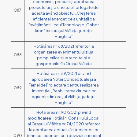
economici, precum și aprobarea
proiectului și a cheltuielilor legate de
087
acesta având obiectul „Creșterea
eficienței energetice a unității de
învățământ Liceul Tehnologic „Gábor
Áron” din orașul Vlăhița, județul
Harghita”
Hotărârea nr. 88/2021 referitor la
organizarea evenimentului ziua
088
pompierilor, ziua recoltei şi a
gospodarilor în Oraşul Vlăhiţa
Hotărârea nr. 89/2021 privind
aprobarea Notei Conceptuale și a
Temei de Proiectare pentru realizarea
089
investiţiei „Reabilitarea drumurilor
agricole din oraşul Vlăhiţa, judeţul
Harghita”
Hotărârea nr. 90/2021 privind
modificarea Hotărârii Consiliului Local
al Orașului Vlăhița nr. 74/2020 referitor
la aprobarea actualizării indicatorilor
090
tehnico-economici, a devizului general