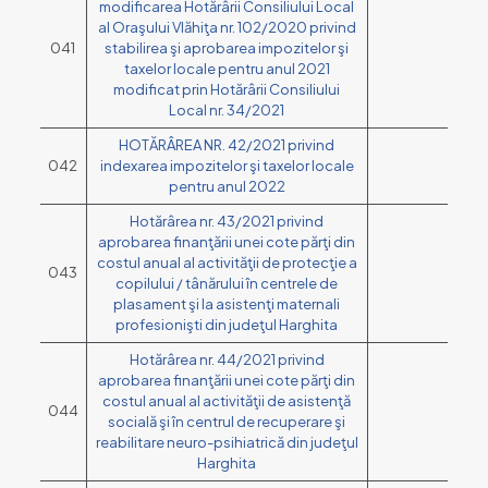
modificarea Hotărârii Consiliului Local
al Oraşului Vlăhiţa nr. 102/2020 privind
041
stabilirea şi aprobarea impozitelor şi
taxelor locale pentru anul 2021
modificat prin Hotărârii Consiliului
Local nr. 34/2021
HOTĂRÂREA NR. 42/2021 privind
042
indexarea impozitelor şi taxelor locale
pentru anul 2022
Hotărârea nr. 43/2021 privind
aprobarea finanţării unei cote părţi din
costul anual al activităţii de protecţie a
043
copilului / tânărului în centrele de
plasament şi la asistenţi maternali
profesionişti din judeţul Harghita
Hotărârea nr. 44/2021 privind
aprobarea finanţării unei cote părţi din
costul anual al activităţii de asistenţă
044
socială şi în centrul de recuperare şi
reabilitare neuro-psihiatrică din judeţul
Harghita