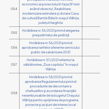
economici ai proiectului în faza SF mixt
054
având obiectul „Reabilitare,
modernizare extindere și dotare Casa
de cultură Bartók Béla în orașul Vlăhița,
județul Harghita
Hotărârea nr. 55/2021 privind alegerea
055
preşedintelui de şedinţă
Hotărârea nr. 56/2021 privind
056
aprobarea tarifelor aferente serviciului
public de salubrizare 2021
Hotărârea nr. 57/2021 referitor la
057
sărbătorirea „Ziua copilului” în orașul
Vlăhița
Hotărârea nr. 58/2021 privind
aprobarea Regulamentului privind
procedurile de decontare a
cheltuielilor şi acordarea finanţării
058
nerambursabile de la bugetul Oraşului
Vlăhiţa pentru sprijinirea de programe,
proiecte şi acţiuni de interes local