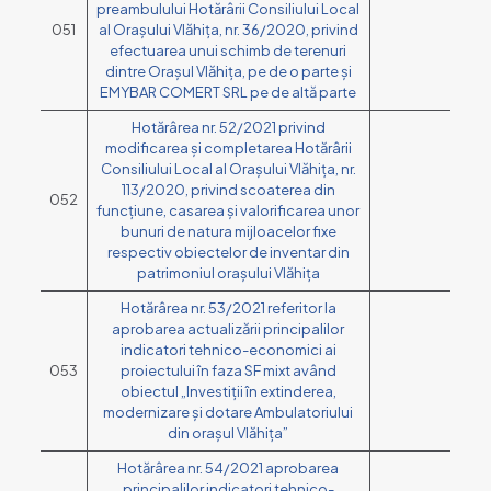
preambulului Hotărârii Consiliului Local
051
al Orașului Vlăhița, nr. 36/2020, privind
efectuarea unui schimb de terenuri
dintre Orașul Vlăhița, pe de o parte și
EMYBAR COMERT SRL pe de altă parte
Hotărârea nr. 52/2021 privind
modificarea și completarea Hotărârii
Consiliului Local al Orașului Vlăhița, nr.
113/2020, privind scoaterea din
052
funcțiune, casarea și valorificarea unor
bunuri de natura mijloacelor fixe
respectiv obiectelor de inventar din
patrimoniul orașului Vlăhița
Hotărârea nr. 53/2021 referitor la
aprobarea actualizării principalilor
indicatori tehnico-economici ai
053
proiectului în faza SF mixt având
obiectul „Investiții în extinderea,
modernizare și dotare Ambulatoriului
din orașul Vlăhița”
Hotărârea nr. 54/2021 aprobarea
principalilor indicatori tehnico-