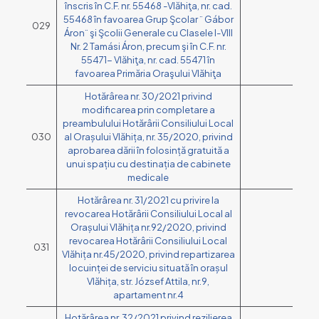
înscris în C.F. nr. 55468 -Vlăhiţa, nr. cad.
55468 în favoarea Grup Şcolar ¨ Gábor
029
Áron¨ şi Şcolii Generale cu Clasele I-VIII
Nr. 2 Tamási Áron, precum şi în C.F. nr.
55471- Vlăhiţa, nr. cad. 55471 în
favoarea Primăria Oraşului Vlăhiţa
Hotărârea nr. 30/2021 privind
modificarea prin completare a
preambulului Hotărârii Consiliului Local
030
al Orașului Vlăhița, nr. 35/2020, privind
aprobarea dării în folosință gratuită a
unui spațiu cu destinația de cabinete
medicale
Hotărârea nr. 31/2021 cu privire la
revocarea Hotărârii Consiliului Local al
Orașului Vlăhița nr.92/2020, privind
revocarea Hotărârii Consiliului Local
031
Vlăhița nr.45/2020, privind repartizarea
locuinței de serviciu situată în orașul
Vlăhița, str. József Attila, nr.9,
apartament nr.4
Hotărârea nr. 32/2021 privind rezilierea