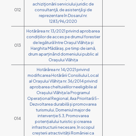
achiziţionării serviciului juridic de
012
consultanţă, de asistenţă şi de
reprezentare în Dosarul nr.
1283/96/2020
Hotărârea nr. 13/2021 privind aprobarea
condițiilor de acces pe drumul forestier
de legătură între Orașul Vlăhița și
013
Harghita Mădăraș, pe timp de iarnă,
drum aparținând domeniului public al
Orașului Vlăhița
Hotărârea nr. 14/2021 privind
modificarea Hotărârii Consiliului Local
al Orașului Vlăhița nr. 36/2014 privind
aprobarea cheltuielilor neeligibile al
Orașului Vlăhița la Programul
Operațional Regional, Axa Prioritară 5-
Dezvoltarea durabilă și promovarea
turismului, Domeniul major de
intervenție 5.3, Promovarea
014
potențialului turistic și crearea
infrastructurii necesare, în scopul
creșterii atractivității României ca