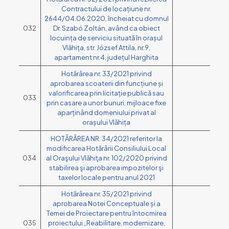
Contractului de locațiune nr.
2644/04.06.2020, încheiat cu domnul
032
Dr. Szabó Zoltán, având ca obiect
locuința de serviciu situată în orașul
Vlăhița, str. József Attila, nr.9,
apartament nr.4, județul Harghita
Hotărârea nr. 33/2021 privind
aprobarea scoaterii din funcțiune și
valorificarea prin licitație publică sau
033
prin casare a unor bunuri, mijloace fixe
aparținând domeniului privat al
orașului Vlăhița
HOTĂRÂREA NR. 34/2021 referitor la
modificarea Hotărârii Consiliului Local
034
al Oraşului Vlăhiţa nr. 102/2020 privind
stabilirea şi aprobarea impozitelor şi
taxelor locale pentru anul 2021
Hotărârea nr. 35/2021 privind
aprobarea Notei Conceptuale și a
Temei de Proiectare pentru întocmirea
035
proiectului „Reabilitare, modernizare,