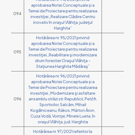
aprobarea Notei Conceptuale și a
Temei de Proiectare pentru realizarea
094
investiţiei „Realizare Clădire Centru
inovativ în oraşul Vlăhiţa, judeţul
Harghita”
Hotărârea nr. 95/2021 privind
aprobarea Notei Conceptuale și a
Temei de Proiectare pentru realizarea
095
investiţiei „Reabilitare şi modernizare
drum forestier Oraşul Vlăhiţa –
Staţiunea Harghita Mădăraş”
Hotărârea nr. 96/2021 privind
aprobarea Notei Conceptuale și a
Temei de Proiectare pentru realizarea
investiţiei „Modernizare şi asfaltare
096
ansamblu străzi str. Republicii, Petőfi,
Sportivilor, Salcâm, Mihail
Kogălniceanu, Rákos, Márton Áron,
Cuza Vodă, Voinţei, Minele Lueta, în
oraşul Vlăhiţa, jud. Harghita
Hotărârea nr. 97/2021 referitor la