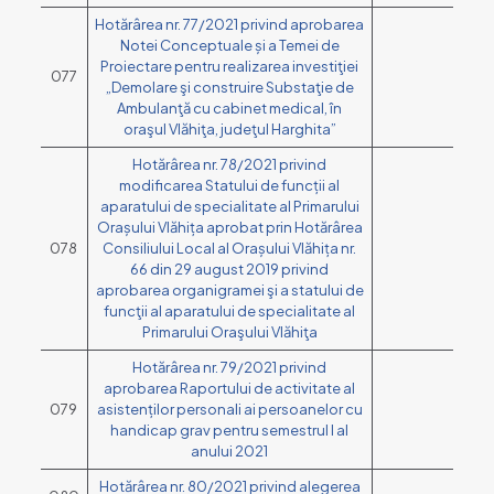
Hotărârea nr. 77/2021 privind aprobarea
Notei Conceptuale și a Temei de
Proiectare pentru realizarea investiţiei
077
„Demolare şi construire Substaţie de
Ambulanţă cu cabinet medical, în
oraşul Vlăhiţa, judeţul Harghita”
Hotărârea nr. 78/2021 privind
modificarea Statului de funcții al
aparatului de specialitate al Primarului
Orașului Vlăhița aprobat prin Hotărârea
078
Consiliului Local al Orașului Vlăhița nr.
66 din 29 august 2019 privind
aprobarea organigramei şi a statului de
funcţii al aparatului de specialitate al
Primarului Oraşului Vlăhiţa
Hotărârea nr. 79/2021 privind
aprobarea Raportului de activitate al
079
asistenților personali ai persoanelor cu
handicap grav pentru semestrul I al
anului 2021
Hotărârea nr. 80/2021 privind alegerea