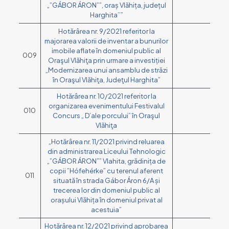
„”GÁBOR ÁRON””, oraș Vlăhița, județul
Harghita’’”
Hotărârea nr. 9/2021 referitor la
majorarea valorii de inventar a bunurilor
imobile aflate în domeniul public al
009
Oraşul Vlăhiţa prin urmare a investiției
„Modernizarea unui ansamblu de străzi
în Oraşul Vlăhiţa, Judeţul Harghita”
Hotărârea nr. 10/2021 referitor la
organizarea evenimentului Festivalul
010
Concurs „ D’ale porcului” în Oraşul
Vlăhiţa
„Hotărârea nr. 11/2021 privind reluarea
din administrarea Liceului Tehnologic
„”GÁBOR ÁRON”” Vlahita, grădinița de
copii ”Hófehérke” cu terenul aferent
011
situată în strada Gábor Áron 6/A și
trecerea lor din domeniul public al
orașului Vlăhița în domeniul privat al
acestuia”
Hotărârea nr. 12/2021 privind aprobarea