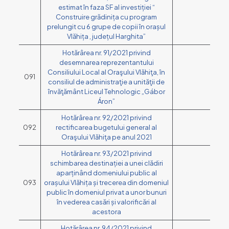
estimat în faza SF al investiției “
Construire grădinița cu program
prelungit cu 6 grupe de copii în orașul
Vlăhița , județul Harghita”
Hotărârea nr. 91/2021 privind
desemnarea reprezentantului
Consiliului Local al Oraşului Vlăhiţa, în
091
consiliul de administraţie a unităţii de
învăţământ Liceul Tehnologic „Gábor
Áron”
Hotărârea nr. 92/2021 privind
092
rectificarea bugetului general al
Oraşului Vlăhiţa pe anul 2021
Hotărârea nr. 93/2021 privind
schimbarea destinației a unei clădiri
aparținând domeniului public al
093
orașului Vlăhița și trecerea din domeniul
public în domeniul privat a unor bunuri
în vederea casări și valorificări al
acestora
Hotărârea nr. 94/2021 privind