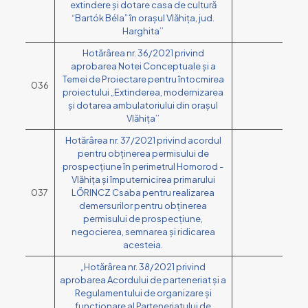
extindere și dotare casa de cultură
“Bartók Béla” în orașul Vlăhița, jud.
Harghita’’
Hotărârea nr. 36/2021 privind
aprobarea Notei Conceptuale și a
Temei de Proiectare pentru întocmirea
036
proiectului „Extinderea, modernizarea
și dotarea ambulatoriului din orașul
Vlăhița’’
Hotărârea nr. 37/2021 privind acordul
pentru obținerea permisului de
prospecțiune în perimetrul Homorod -
Vlăhița și împuternicirea primarului
037
LŐRINCZ Csaba pentru realizarea
demersurilor pentru obținerea
permisului de prospecțiune,
negocierea, semnarea și ridicarea
acesteia.
„Hotărârea nr. 38/2021 privind
aprobarea Acordului de parteneriat și a
Regulamentului de organizare și
funcționare al Parteneriatului de