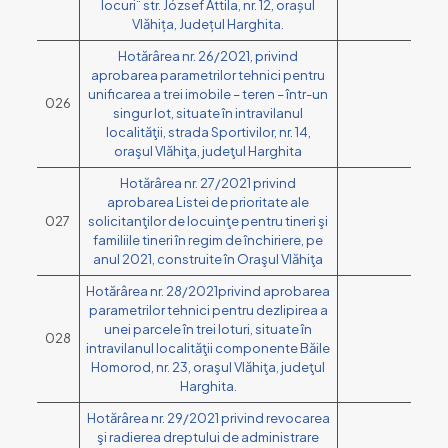
locuri¨ str. József Attila, nr. 12, orașul
Vlăhița, Județul Harghita.
Hotărârea nr. 26/2021, privind
aprobarea parametrilor tehnici pentru
unificarea a trei imobile – teren – într-un
026
singur lot, situate în intravilanul
localităţii, strada Sportivilor, nr. 14,
oraşul Vlăhiţa, judeţul Harghita
Hotărârea nr. 27/2021 privind
aprobarea Listei de prioritate ale
027
solicitanţilor de locuinţe pentru tineri şi
familiile tineri în regim de închiriere, pe
anul 2021, construite în Oraşul Vlăhiţa
Hotărârea nr. 28/2021privind aprobarea
parametrilor tehnici pentru dezlipirea a
unei parcele în trei loturi, situate în
028
intravilanul localităţii componente Băile
Homorod, nr. 23, oraşul Vlăhiţa, judeţul
Harghita.
Hotărârea nr. 29/2021 privind revocarea
şi radierea dreptului de administrare