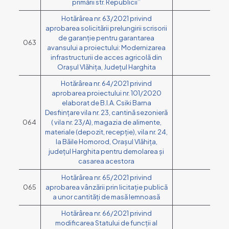
primării str. Republicii’’
Hotărârea nr. 63/2021 privind
aprobarea solicitării prelungirii scrisorii
de garanție pentru garantarea
063
avansului a proiectului: Modernizarea
infrastructurii de acces agricolă din
Orașul Vlăhița, Județul Harghita
Hotărârea nr. 64/2021 privind
aprobarea proiectului nr. 101/2020
elaborat de B.I.A. Csiki Barna
Desființare vila nr. 23, cantină sezonieră
064
( vila nr. 23/A), magazia de alimente,
materiale (depozit, recepție), vila nr. 24,
la Băile Homorod, Orașul Vlăhița,
județul Harghita pentru demolarea și
casarea acestora
Hotărârea nr. 65/2021 privind
065
aprobarea vânzării prin licitație publică
a unor cantități de masă lemnoasă
Hotărârea nr. 66/2021 privind
modificarea Statului de funcții al