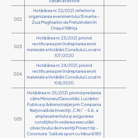
casării acestora
Hotărârea nr. 22/2021, referitor la
organizarea evenimentului 15 martie –
022
Ziua Maghiarilor de Pretutindeni în
Oraşul Vlăhiţa
Hotărârea nr. 23/2021, privind
rectificarea prin îndreptarea erorii
023
materiale a Hotărârii Consiliului Local nr.
107/2020
Hotărârea nr. 24/2021, privind
rectificarea prin îndreptarea erorii
024
materiale a Hotărârii Consiliului Local nr.
108/2020
Hotărârea nr. 25/2021, privind predarea
către Ministerul Dezvoltării, Lucrărilor
Publice şi Administraţiei prin Compania
Naţională de Investiţii „C.N.I.” – S.A., a
amplasamentului şi asigurarea
025
condiţiilor în vederea executării
obiectivului de investiţii Proiect tip –
Construire ¨Sală de sport cu tribună 180