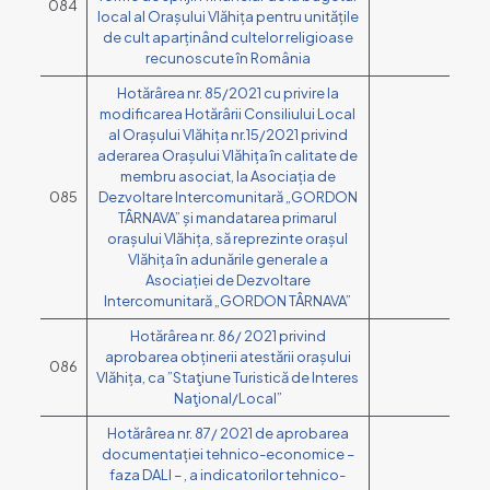
084
local al Orașului Vlăhița pentru unitățile
de cult aparținând cultelor religioase
recunoscute în România
Hotărârea nr. 85/2021 cu privire la
modificarea Hotărârii Consiliului Local
al Orașului Vlăhița nr.15/2021 privind
aderarea Orașului Vlăhița în calitate de
membru asociat, la Asociația de
085
Dezvoltare Intercomunitară „GORDON
TÂRNAVA” și mandatarea primarul
orașului Vlăhița, să reprezinte orașul
Vlăhița în adunările generale a
Asociației de Dezvoltare
Intercomunitară „GORDON TÂRNAVA”
Hotărârea nr. 86/ 2021 privind
aprobarea obținerii atestării orașului
086
Vlăhița, ca ”Staţiune Turistică de Interes
Naţional/Local”
Hotărârea nr. 87/ 2021 de aprobarea
documentației tehnico-economice –
faza DALI – , a indicatorilor tehnico-