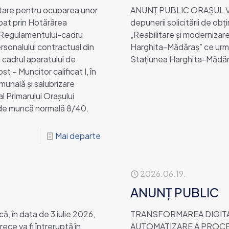
utare pentru ocuparea unor
ANUNŢ PUBLIC ORAȘUL VLĂ
bat prin Hotărârea
depunerii solicitării de ob
 Regulamentului-cadru
„Reabilitare și modernizar
ersonalului contractual din
Harghita-Mădăraș” ce urmeaz
n cadrul aparatului de
Stațiunea Harghita-Mădăra
st – Muncitor calificat I, în
unală și salubrizare
al Primarului Oraşului
 de muncă normală 8/40.
Mai departe
2026.06.19.
ANUNȚ PUBLIC
că, în data de 3 iulie 2026,
TRANSFORMAREA DIGITA
ece va fi întreruptă în
AUTOMATIZARE A PROCE