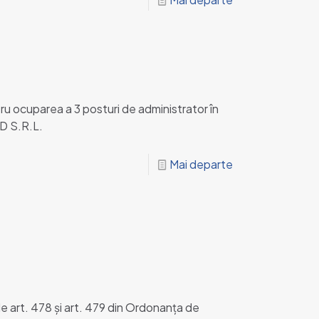
ocuparea a 3 posturi de administrator în
D S.R.L.
Mai departe
e art. 478 și art. 479 din Ordonanța de