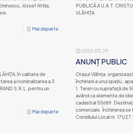
Eminescu, József Attila,
PUBLICĂ A U.A.T. CRIST
ere.
VLĂHIŢA
Mai departe
2026.05.29.
ANUNȚ PUBLIC
IȚA, în calitate de
Orașul Vlăhița, organizează
tarea și nominalizarea a 3
închirierii a unui spațiu , a
STRAND S.R.L. pentru un
1. Teren cu suprafață de 50
având ca elemente de ident
cadastral 55689. Destinația
comerciale. Închirierea se 
Mai departe
Consiliului Local nr. 171/27