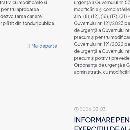
ativ, cu modificările și
urgență a Guvernului nr. 57
22 pentru aprobarea
modificările și completările 
dezvoltarea carierei
alin. (8), (12), (16), (17), (
 plătit din fonduri publice,
Guvernului nr. 121/2023 p
de urgenţă a Guvernului nr
precum şi pentru modificar
Guvernului nr. 191/2022 p
Mai departe
de urgenţă a Guvernului nr
precum și potrivit prevederi
Ordonanța de urgență a Gu
administrativ, cu modificări
2026.03.03.
INFORMARE PEN
EXERCIȚIU DE A