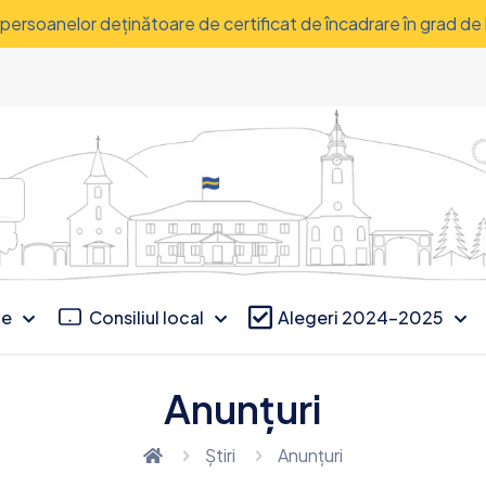
a persoanelor deţinătoare de certificat de încadrare în grad de
ce
Consiliul local
Alegeri 2024-2025
Anunțuri
Știri
Anunțuri