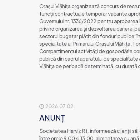
Orașul Vlăhița organizează concurs de recr
funcții contractuale temporar vacante apro
Guvernului nr. 1336/2022 pentru aprobarea
privind organizarea şi dezvoltarea carierei p
sectorul bugetar plătit din fonduri publice, î
specialitate al Primarului Orașului Vlăhița: 1 po
Compartimentul activități de gospodărie com
publică din cadrul aparatului de specialitate 
Vlăhiţa pe perioadă determinată, cu durată
2026.07.02.
ANUNȚ
Societatea Harvíz Rt. informează clienții săi 
între orele 9.00 și 13.00, alimentarea cu apă r