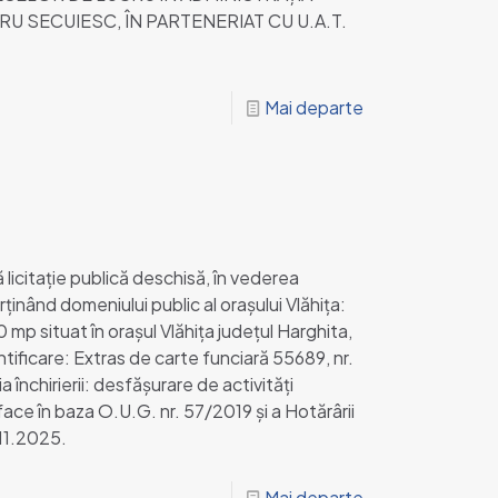
URU SECUIESC, ÎN PARTENERIAT CU U.A.T.
Mai departe
 licitație publică deschisă, în vederea
parținând domeniului public al orașului Vlăhița:
 mp situat în orașul Vlăhița județul Harghita,
ificare: Extras de carte funciară 55689, nr.
 închirierii: desfășurare de activități
face în baza O.U.G. nr. 57/2019 și a Hotărârii
.11.2025.
Mai departe