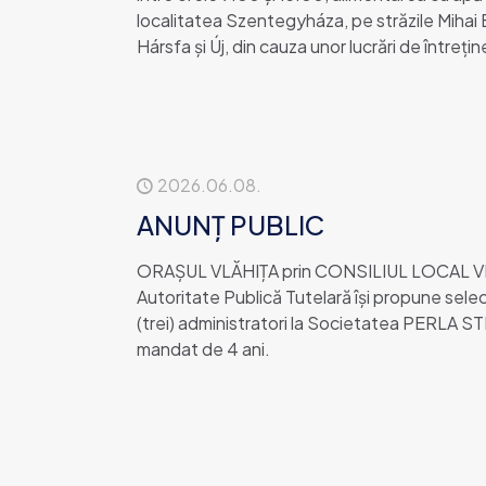
localitatea Szentegyháza, pe străzile Mihai 
Hársfa și Új, din cauza unor lucrări de întrețin
2026.06.08.
ANUNȚ PUBLIC
ORAȘUL VLĂHIȚA prin CONSILIUL LOCAL VLĂH
Autoritate Publică Tutelară îşi propune selec
(trei) administratori la Societatea PERLA 
mandat de 4 ani.