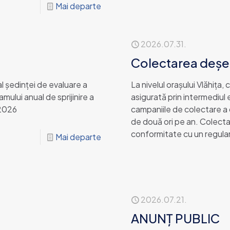
Mai departe
2026.07.31.
Colectarea deșeur
şedinţei de evaluare a
La nivelul orașului Vlăhița
mului anual de sprijinire a
asigurată prin intermediul 
 2026
campaniile de colectare a 
de două ori pe an. Colecta
conformitate cu un regulam
Mai departe
2026.07.21.
ANUNȚ PUBLIC