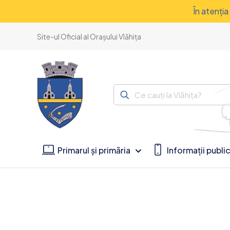
În atenţi
Site-ul Oficial al Orașului Vlăhița
Ce
cauți
la
Vlăhița?
Primarul și primăria
Informații publi