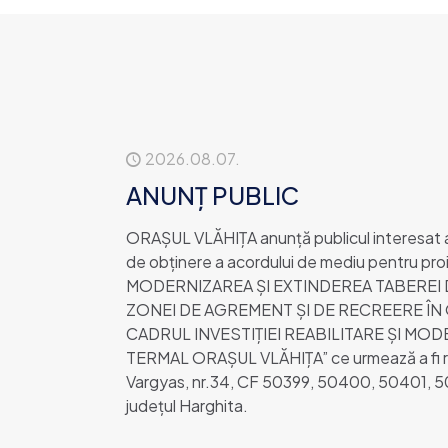
2026.08.07.
ANUNȚ PUBLIC
ORAȘUL VLĂHIȚA anunţă publicul interesat as
de obţinere a acordului de mediu pentru pr
MODERNIZAREA ȘI EXTINDEREA TABEREI D
ZONEI DE AGREMENT ȘI DE RECREERE ÎN 
CADRUL INVESTIȚIEI REABILITARE ȘI MO
TERMAL ORAȘUL VLĂHIȚA” ce urmează a fi real
Vargyas, nr.34, CF 50399, 50400, 50401, 
județul Harghita.