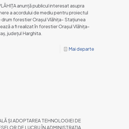
HIȚA anunţă publicul interesat asupra
ţinere a acordului de mediu pentru proiectul
e drum forestier Orașul Vlăhița- Stațiunea
ă a fi realizat în forestier Orașul Vlăhița-
ș, județul Harghita.
Mai departe
LĂ ŞI ADOPTAREA TEHNOLOGIEI DE
SELOR DE LUCRU ÎN ADMINISTRAŢIA