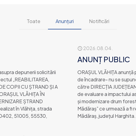
Toate
Anunțuri
Notificări
2026.08.04.
ANUNȚ PUBLIC
upra depunerii solicitării
ORAȘUL VLĂHIȚA anunţă publ
oiectul „REABILITAREA,
de încadrare- nu se supune
E COPII CU ȘTRAND ȘI A
către DIRECȚIA JUDEȚEANĂ
ORAȘUL VLĂHIȚA ÎN
de evaluare a impactului a
DERNIZARE ȘTRAND
și modernizare drum forest
izat în Vlăhița, strada
Mădăraș” ce urmează a fi re
50402, 51005, 55530,
Mădăraș, județul Harghita.