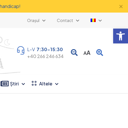
✕
 handicap!
Orașul
Contact
Deschide b
L-V
7:30-15:30
A
A
+40 266 246 634
Știri
Altele