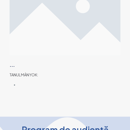
...
TANULMÁNYOK:
Program de audiență