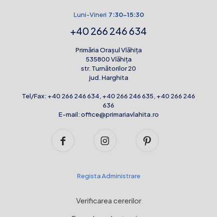
Luni-Vineri
7:30-15:30
+40 266 246 634
Primăria Orașul Vlăhița
535800 Vlăhița
str. Turnătorilor 20
jud. Harghita
Tel/Fax:
+40 266 246 634
,
+40 266 246 635
,
+40 266 246
636
E-mail:
office@primariavlahita.ro
Regista Administrare
Verificarea cererilor