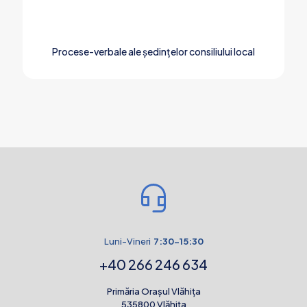
Procese-verbale ale ședințelor consiliului local
Luni-Vineri
7:30-15:30
+40 266 246 634
Primăria Orașul Vlăhița
535800 Vlăhița