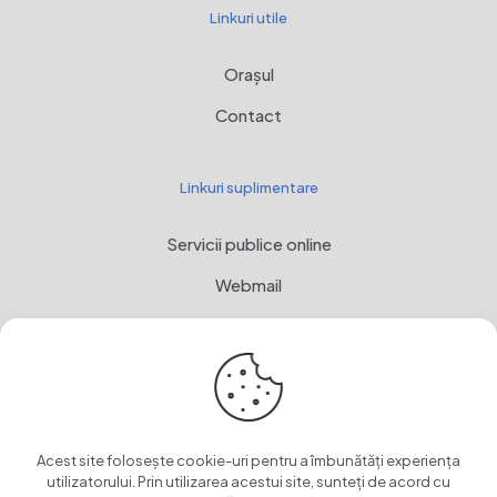
Linkuri utile
Orașul
Contact
Linkuri suplimentare
Servicii publice online
Webmail
Programul Național de Dezvoltare Rurală, MADR
Stemă
OwnCloud
Acest site folosește cookie-uri pentru a îmbunătăți experiența
utilizatorului. Prin utilizarea acestui site, sunteți de acord cu