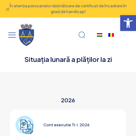
În atenţia persoanelor deţinătoare de certificat de încadrare în
✕
grad de handicap!
Deschide b
Situația lunară a plăților la zi
2026
Cont executie Tr. I. 2026