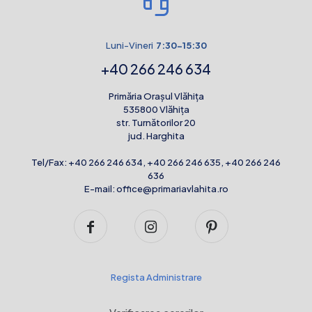
Luni-Vineri
7:30-15:30
+40 266 246 634
Primăria Orașul Vlăhița
535800 Vlăhița
str. Turnătorilor 20
jud. Harghita
Tel/Fax:
+40 266 246 634
,
+40 266 246 635
,
+40 266 246
636
E-mail:
office@primariavlahita.ro
Regista Administrare