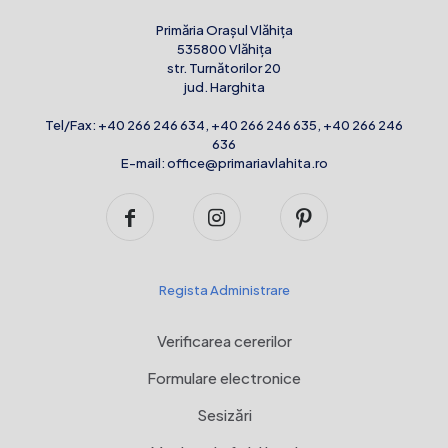
Primăria Orașul Vlăhița
535800 Vlăhița
str. Turnătorilor 20
jud. Harghita
Tel/Fax:
+40 266 246 634
,
+40 266 246 635
,
+40 266 246
636
E-mail:
office@primariavlahita.ro
Regista Administrare
Verificarea cererilor
Formulare electronice
Sesizări