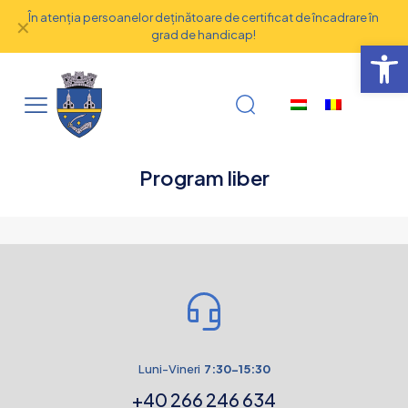
În atenţia persoanelor deţinătoare de certificat de încadrare în
✕
grad de handicap!
Deschide b
Program liber
Luni-Vineri
7:30-15:30
+40 266 246 634