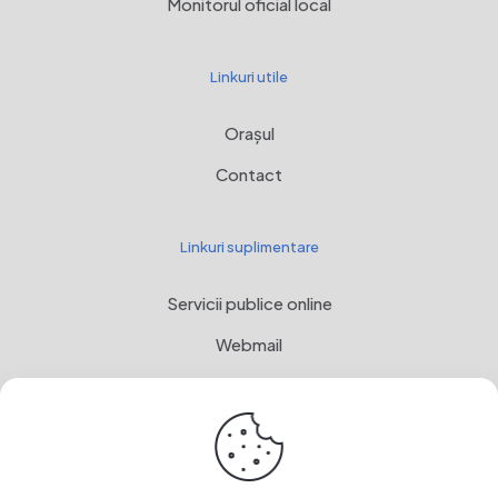
Monitorul oficial local
Linkuri utile
Orașul
Contact
Linkuri suplimentare
Servicii publice online
Webmail
Programul Național de Dezvoltare Rurală, MADR
Stemă
OwnCloud