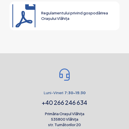
Regulamentului privind gospodărirea
Oraşului Vlăhiţa
Luni-Vineri
7:30-15:30
+40 266 246 634
Primăria Orașul Vlăhița
535800 Vlăhița
str. Turnătorilor 20