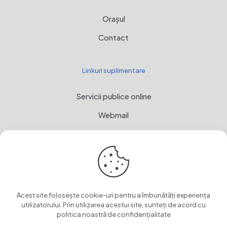
Orașul
Contact
Linkuri suplimentare
Servicii publice online
Webmail
Programul Național de Dezvoltare Rurală, MADR
Stemă
OwnCloud
Acest site folosește cookie-uri pentru a îmbunătăți experiența
utilizatorului. Prin utilizarea acestui site, sunteți de acord cu
politica noastră de confidențialitate
© 2024 Primăria Orașul Vlăhița