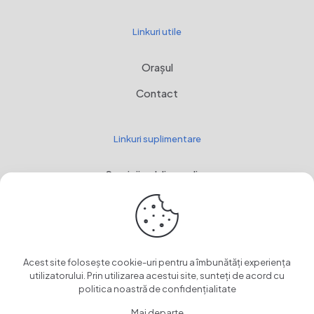
Linkuri utile
Orașul
Contact
Linkuri suplimentare
Servicii publice online
Webmail
Programul Național de Dezvoltare Rurală, MADR
Stemă
Acest site folosește cookie-uri pentru a îmbunătăți experiența
utilizatorului. Prin utilizarea acestui site, sunteți de acord cu
OwnCloud
politica noastră de confidențialitate
Mai departe