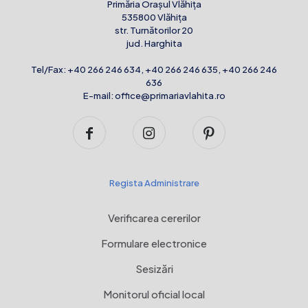
Primăria Orașul Vlăhița
535800 Vlăhița
str. Turnătorilor 20
jud. Harghita
Tel/Fax:
+40 266 246 634
,
+40 266 246 635
,
+40 266 246
636
E-mail:
office@primariavlahita.ro
Regista Administrare
Verificarea cererilor
Formulare electronice
Sesizări
Monitorul oficial local