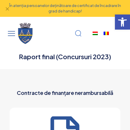
În atenţia persoanelor deţinătoare de certificat de încadrare în
✕
grad de handicap!
Deschide b
Raport final (Concursuri 2023)
Contracte de finanțare nerambursabilă