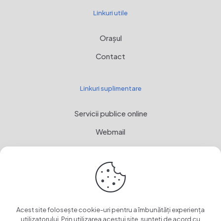
Linkuri utile
Orașul
Contact
Linkuri suplimentare
Servicii publice online
Webmail
Programul Național de Dezvoltare Rurală, MADR
Stemă
OwnCloud
Acest site folosește cookie-uri pentru a îmbunătăți experiența
utilizatorului. Prin utilizarea acestui site, sunteți de acord cu