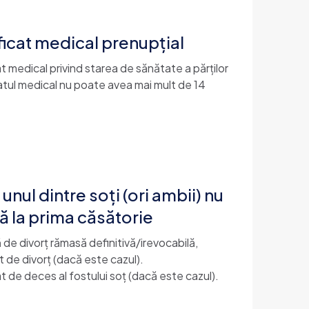
ficat medical prenupțial
at medical privind starea de sănătate a părților
catul medical nu poate avea mai mult de 14
unul dintre soţi (ori ambii) nu
lă la prima căsătorie
 de divorț rămasă definitivă/irevocabilă,
at de divorț (dacă este cazul).
at de deces al fostului soț (dacă este cazul).