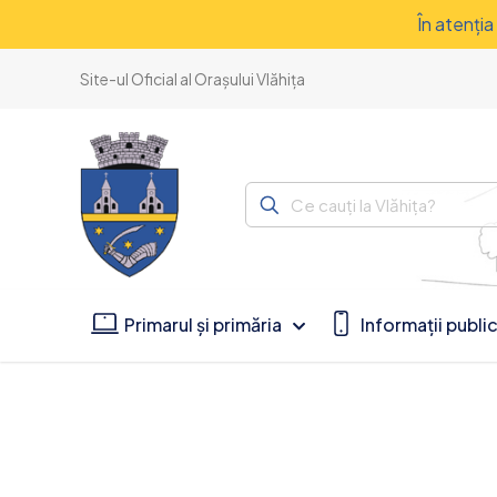
În atenţi
Site-ul Oficial al Orașului Vlăhița
Ce
cauți
la
Vlăhița?
Primarul și primăria
Informații publi