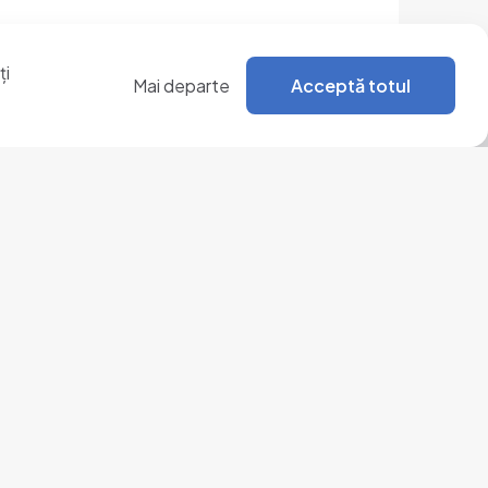
ți
Mai departe
Acceptă totul
nkuri utile
Linkuri suplimentare
așul
Servicii publice online
ontact
Webmail
Programul Național de
Dezvoltare Rurală,
MADR
Stemă
OwnCloud