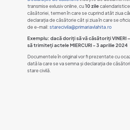
transmise exlusiv online, cu
10 zile
calendaristice
căsătoriei, termen în care se cuprind atât ziua câ
declarația de căsătorie cât și ziua în care se ofic
de e-mail:
starecivila@primariavlahita.ro
Exemplu: dacă doriți să vă căsătoriți VINERI –
să trimiteți actele MIERCURI - 3 aprilie 2024
Documentele în original vor fi prezentate cu ocazia
dată la care se va semna și declarația de căsătorie
stare civilă.