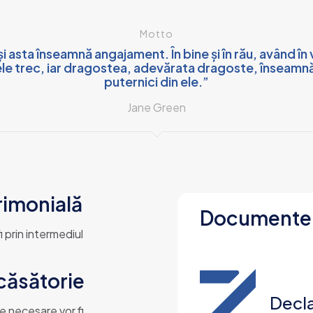
Motto
și asta înseamnă angajament. În bine și în rău, având î
ele trec, iar dragostea, adevărata dragoste, înseamnă s
puternici din ele.”
Jane Green
rimonială
Documente ș
i prin intermediul
căsătorie
Decla
 necesare vor fi