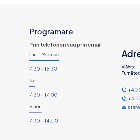
Programare
Prin telefonon sau prin email
Adr
Luni - Miercuri
Vlăhița
7:30 - 15:30
Turnători
Joi
+40 
7:30 - 17:00
+40 7
Vineri
stare
7:30 - 14:00