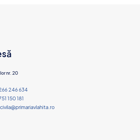
esă
lor nr. 20
266 246 634
51 150 181
civila@primariavlahita.ro