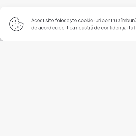
Acest site folosește cookie-uri pentru a îmbunătă
de acord cu
politica noastră de confidențialita
Luni-Vineri
7:30-15:30
+40 266 246 634
Primăria Orașul Vlăhița
535800 Vlăhița
str. Turnătorilor 20
jud. Harghita
Tel/Fax:
+40 266 246 634
,
+40 266 246 635
,
+40 26
E-mail:
office@primariavlahita.ro