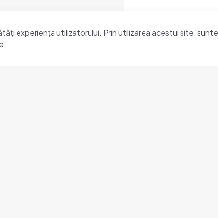
ți experiența utilizatorului. Prin utilizarea acestui site, sunte
te
Regista Administrare
Li
Verificarea cererilor
Or
Formulare electronice
C
Sesizări
Monitorul oficial local
6 246 636