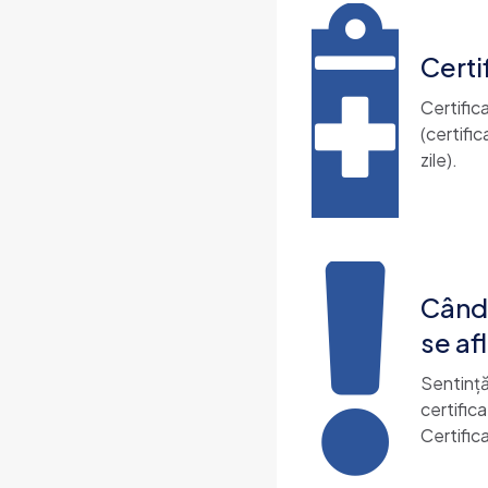
Certi
Certific
(certifi
zile).
Când 
se af
Sentință
certific
Certific