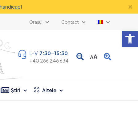
✕
 handicap!
Orașul
Contact
Deschide b
L-V
7:30-15:30
A
A
+40 266 246 634
Știri
Altele