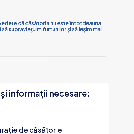
n vedere că căsătoria nu este întotdeauna
ă supraviețuim furtunilor și să ieșim mai
i informații necesare:
rație de căsătorie