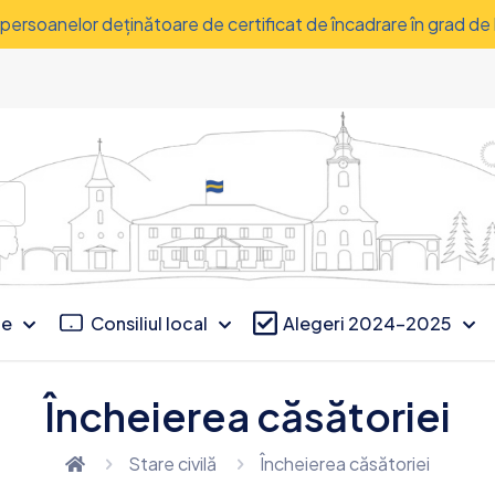
a persoanelor deţinătoare de certificat de încadrare în grad de
ce
Consiliul local
Alegeri 2024-2025
Încheierea căsătoriei
Stare civilă
Încheierea căsătoriei