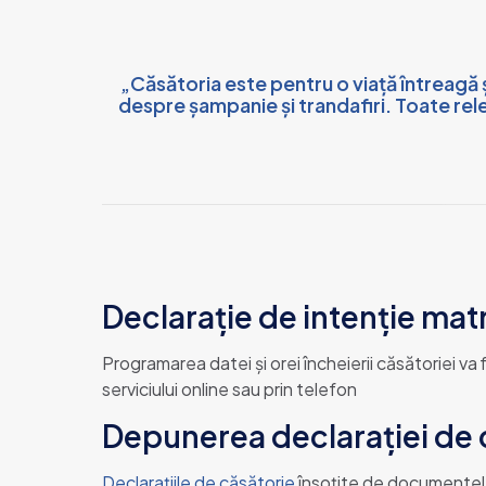
„Căsătoria este pentru o viață întreagă 
despre șampanie și trandafiri. Toate rel
Declarație de intenție mat
Programarea datei și orei încheierii căsătoriei va f
serviciului online sau prin telefon
Depunerea declarației de 
Declarațiile de căsătorie
însoțite de documentele