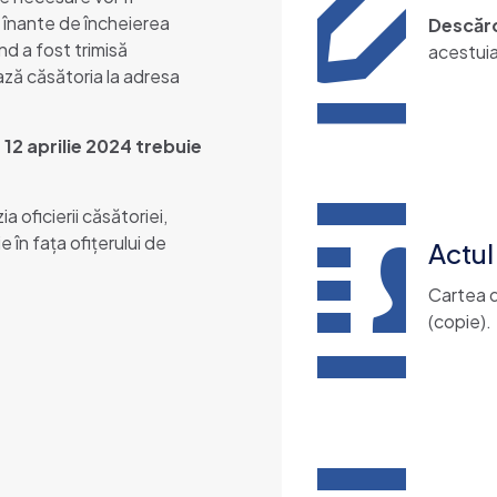
 înante de încheierea
Descăr
nd a fost trimisă
acestuia
iază căsătoria la adresa
 12 aprilie 2024 trebuie
 oficierii căsătoriei,
 în fața ofițerului de
Actul
Cartea d
(copie).