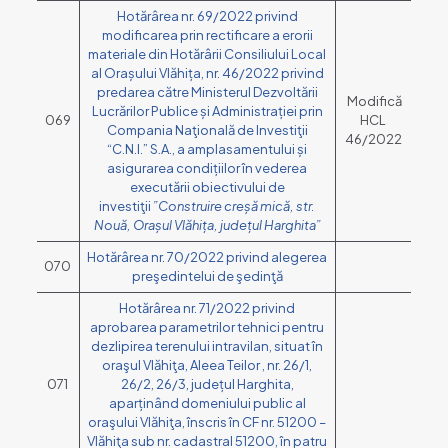
Hotărârea nr. 69/2022 privind
modificarea prin rectificare a erorii
materiale din Hotărârii Consiliului Local
al Orașului Vlăhița, nr. 46/2022 privind
predarea către Ministerul Dezvoltării
Modifică
Lucrărilor Publice și Administrației prin
069
HCL
Compania Naţională de Investiţii
46/2022
“C.N.I.” S.A., a amplasamentului și
asigurarea condițiilor în vederea
executării obiectivului de
investiţii
”Construire creșă mică, str.
Nouă, Orașul Vlăhița, județul Harghita”
Hotărârea nr. 70/2022 privind alegerea
070
preşedintelui de şedinţă
Hotărârea nr. 71/2022 privind
aprobarea parametrilor tehnici pentru
dezlipirea terenului intravilan, situat în
oraşul Vlăhiţa, Aleea Teilor , nr. 26/1,
071
26/2, 26/3, județul Harghita,
aparținând domeniului public al
oraşului Vlăhiţa, înscris în CF nr. 51200 –
Vlăhiţa sub nr. cadastral 51200, în patru