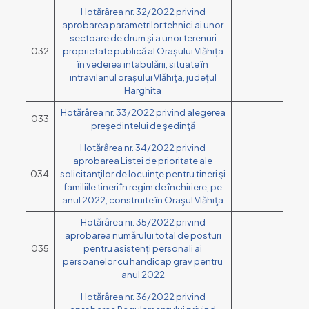
Hotărârea nr. 32/2022 privind
aprobarea parametrilor tehnici ai unor
sectoare de drum și a unor terenuri
032
proprietate publică al Orașului Vlăhița
în vederea intabulării, situate în
intravilanul orașului Vlăhița, județul
Harghita
Hotărârea nr. 33/2022 privind alegerea
033
preşedintelui de şedinţă
Hotărârea nr. 34/2022 privind
aprobarea Listei de prioritate ale
034
solicitanţilor de locuinţe pentru tineri şi
familiile tineri în regim de închiriere, pe
anul 2022, construite în Oraşul Vlăhiţa
Hotărârea nr. 35/2022 privind
aprobarea numărului total de posturi
035
pentru asistenți personali ai
persoanelor cu handicap grav pentru
anul 2022
Hotărârea nr. 36/2022 privind