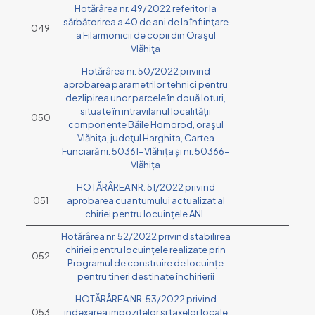
Hotărârea nr. 49/2022 referitor la
sărbătorirea a 40 de ani de la înfiinţare
049
a Filarmonicii de copii din Oraşul
Vlăhiţa
Hotărârea nr. 50/2022 privind
aprobarea parametrilor tehnici pentru
dezlipirea unor parcele în două loturi,
situate în intravilanul localității
050
componente Băile Homorod, oraşul
Vlăhiţa, judeţul Harghita, Cartea
Funciară nr. 50361-Vlăhița și nr. 50366-
Vlăhița
HOTĂRÂREA NR. 51/2022 privind
051
aprobarea cuantumului actualizat al
chiriei pentru locuințele ANL
Hotărârea nr. 52/2022 privind stabilirea
chiriei pentru locuințele realizate prin
052
Programul de construire de locuințe
pentru tineri destinate închirierii
HOTĂRÂREA NR. 53/2022 privind
053
indexarea impozitelor şi taxelor locale