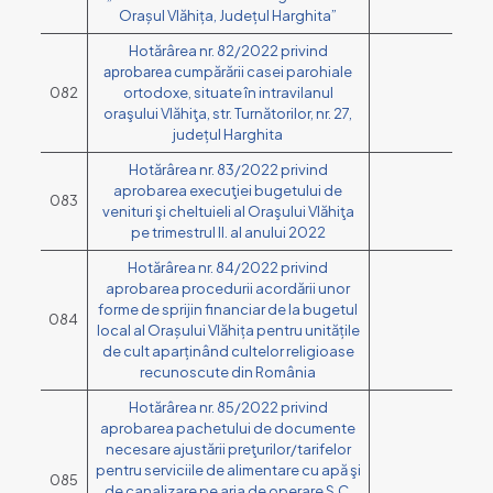
Orașul Vlăhița, Județul Harghita”
Hotărârea nr. 82/2022 privind
арrоbаrеа cumpărării casei parohiale
082
ortodoxe, situate în intravilanul
oraşului Vlăhiţa, str. Turnătorilor, nr. 27,
județul Harghita
Hotărârea nr. 83/2022 privind
aprobarea execuţiei bugetului de
083
venituri şi cheltuieli al Oraşului Vlăhiţa
pe trimestrul II. al anului 2022
Hotărârea nr. 84/2022 privind
aprobarea procedurii acordării unor
forme de sprijin financiar de la bugetul
084
local al Orașului Vlăhița pentru unitățile
de cult aparținând cultelor religioase
recunoscute din România
Hotărârea nr. 85/2022 privind
aprobarea pachetului de documente
necesare ajustării preţurilor/tarifelor
pentru serviciile de alimentare cu apă şi
085
de canalizare pe aria de operare S.C.