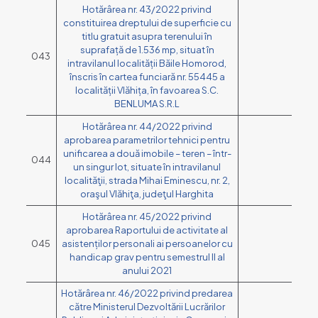
Hotărârea nr. 43/2022 privind
constituirea dreptului de superficie cu
titlu gratuit asupra terenului în
suprafață de 1.536 mp, situat în
043
intravilanul localității Băile Homorod,
înscris în cartea funciară nr. 55445 a
localității Vlăhița, în favoarea S.C.
BENLUMA S.R.L
Hotărârea nr. 44/2022 privind
aprobarea parametrilor tehnici pentru
unificarea a două imobile – teren – într-
044
un singur lot, situate în intravilanul
localităţii, strada Mihai Eminescu, nr. 2,
oraşul Vlăhiţa, judeţul Harghita
Hotărârea nr. 45/2022 privind
aprobarea Raportului de activitate al
045
asistenților personali ai persoanelor cu
handicap grav pentru semestrul II al
anului 2021
Hotărârea nr. 46/2022 privind predarea
către Ministerul Dezvoltării Lucrărilor