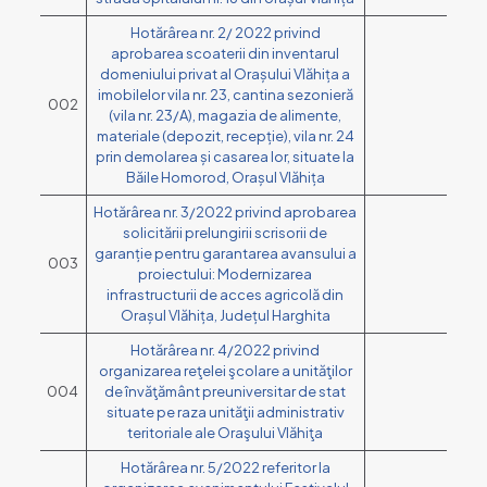
Hotărârea nr. 2/ 2022 privind
aprobarea scoaterii din inventarul
domeniului privat al Orașului Vlăhița a
imobilelor vila nr. 23, cantina sezonieră
002
(vila nr. 23/A), magazia de alimente,
materiale (depozit, recepție), vila nr. 24
prin demolarea și casarea lor, situate la
Băile Homorod, Orașul Vlăhița
Hotărârea nr. 3/2022 privind aprobarea
solicitării prelungirii scrisorii de
garanție pentru garantarea avansului a
003
proiectului: Modernizarea
infrastructurii de acces agricolă din
Orașul Vlăhița, Județul Harghita
Hotărârea nr. 4/2022 privind
organizarea reţelei şcolare a unităţilor
004
de învăţământ preuniversitar de stat
situate pe raza unităţii administrativ
teritoriale ale Oraşului Vlăhiţa
Hotărârea nr. 5/2022 referitor la