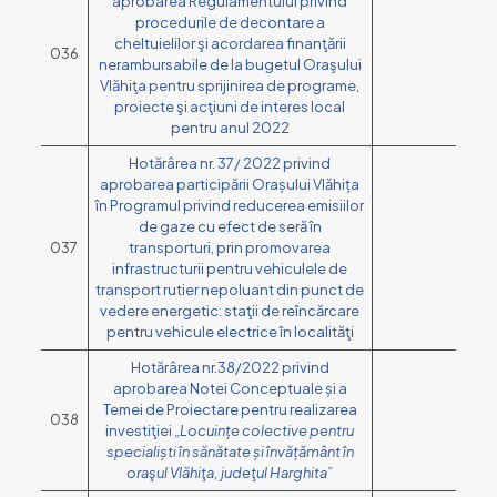
aprobarea Regulamentului privind
procedurile de decontare a
cheltuielilor şi acordarea finanţării
036
nerambursabile de la bugetul Oraşului
Vlăhiţa pentru sprijinirea de programe,
proiecte şi acţiuni de interes local
pentru anul 2022
Hotărârea nr. 37/ 2022 privind
aprobarea participării Orașului Vlăhița
în Programul privind reducerea emisiilor
de gaze cu efect de seră în
037
transporturi, prin promovarea
infrastructurii pentru vehiculele de
transport rutier nepoluant din punct de
vedere energetic: staţii de reîncărcare
pentru vehicule electrice în localităţi
Hotărârea nr.38/2022 privind
aprobarea Notei Conceptuale și a
Temei de Proiectare pentru realizarea
038
investiţiei
„Locuințe colective pentru
specialiști în sănătate și învățământ
în
oraşul Vlăhiţa, judeţul Harghita”