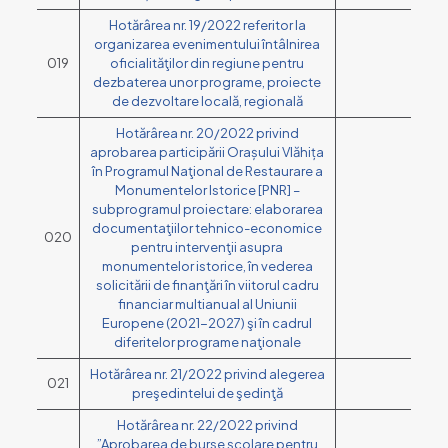
Hotărârea nr. 19/2022 referitor la
organizarea evenimentului întâlnirea
019
oficialităţilor din regiune pentru
dezbaterea unor programe, proiecte
de dezvoltare locală, regională
Hotărârea nr. 20/2022 privind
aprobarea participării Orașului Vlăhița
în Programul Naţional de Restaurare a
Monumentelor Istorice [PNR] –
subprogramul proiectare: elaborarea
documentaţiilor tehnico-economice
020
pentru intervenţii asupra
monumentelor istorice, în vederea
solicitării de finanţări în viitorul cadru
financiar multianual al Uniunii
Europene (2021-2027) şi în cadrul
diferitelor programe naţionale
Hotărârea nr. 21/2022 privind alegerea
021
preşedintelui de şedinţă
Hotărârea nr. 22/2022 privind
”Aprobarea de burse școlare pentru