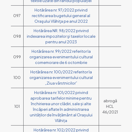
textile uzate din rândul populației
Hotărârea nr. 97/2022 privind
097
rectificarea bugetului general al
Oraşului Vlăhiţa pe anul 2022
Hotărârea NR. 98/2022 privind
098
indexarea impozitelor şi taxelor locale
pentru anul 2023
Hotărârea nr. 99/2022 referitor la
099
organizarea evenimentului cultural
comemorare de 6 octombrie
Hotărârea nr. 100/2022 referitor la
100
organizarea evenimentului cultural
„Ziua vârstnicilor”
Hotărârea nr. 101/2022 privind
aprobarea tarifelor minime pentru
abrogă
închirierea unor clădiri, sale și alte
101
HCL
încăperi aflate în administrarea
46/2021
unităților de învățământ al Orașului
Vlăhița
Hotărârea nr. 102/2022 privind