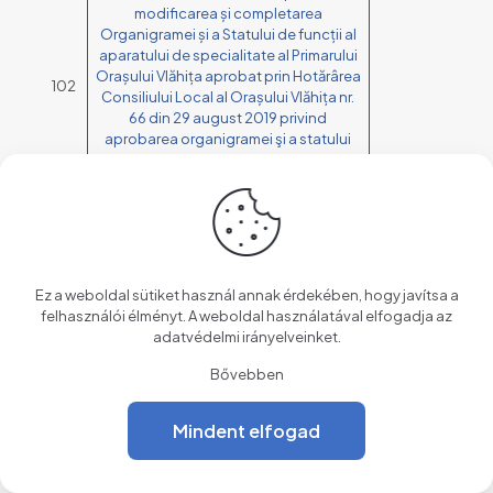
modificarea și completarea
Organigramei și a Statului de funcții al
aparatului de specialitate al Primarului
Orașului Vlăhița aprobat prin Hotărârea
102
Consiliului Local al Orașului Vlăhița nr.
66 din 29 august 2019 privind
aprobarea organigramei şi a statului
de funcţii al aparatului de specialitate
al Primarului Oraşului Vlăhiţa
Hotărârea nr. 103/2022 privind
aprobarea Notei Conceptuale și a
103
Temei de Proiectare pentru realizarea
investiției
„Amenajări exterioare zona
Ez a weboldal sütiket használ annak érdekében, hogy javítsa a
str.
József Attila”
felhasználói élményt. A weboldal használatával elfogadja az
Hotărârea nr. 104/2022 privind
adatvédelmi irányelveinket
.
aprobarea parametrilor tehnici a unor
Bővebben
terenuri proprietate publică al Orașului
104
Vlăhița în vederea intabulării, situate în
intravilanul orașului Vlăhița, județul
Mindent elfogad
Harghita
Hotărârea nr. 105/2022 privind