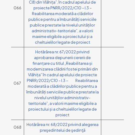
C8) din Vlăhița”, în cadrul apelului de
066
proiecte PNRR/2022/C10 – I.3 –
Reabilitarea moderată a clădirilor
publice pentru a îmbunătăți serviciile
publice prestate la nivelul unităților
administrativ-teritoriale”, a valorii
maxime eligibile a proiectului și a
cheltuielilor legate de proiect
Hotărârea nr. 67/2022 privind
aprobarea depunerii cererii de
finanțare cu titlul „Reabilitarea și
modernizarea clădirii fostei primării din
Vlăhița” în cadrul apelului de proiecte
PNRR/2022/C10 – I.3 – Reabilitarea
067
moderată a clădirilor publice pentru a
îmbunătăți serviciile publice prestate la
nivelul unităților administrativ-
teritoriale”, a valorii maxime eligibile a
proiectului și a cheltuielilor legate de
proiect
Hotărârea nr. 68/2022 privind alegerea
068
preşedintelui de şedinţă