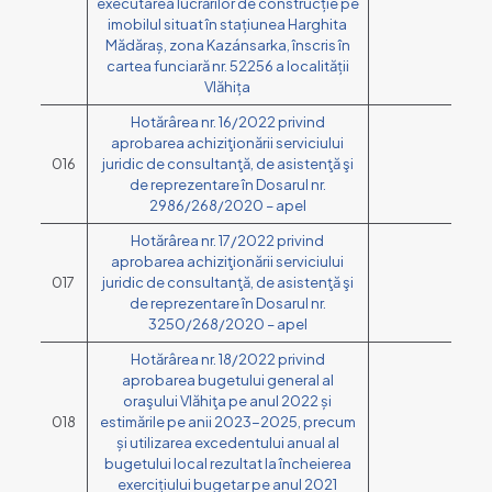
executarea lucrărilor de construcție pe
imobilul situat în stațiunea Harghita
Mădăraș, zona Kazánsarka, înscris în
cartea funciară nr. 52256 a localității
Vlăhița
Hotărârea nr. 16/2022 privind
aprobarea achiziţionării serviciului
016
juridic de consultanţă, de asistenţă şi
de reprezentare în Dosarul nr.
2986/268/2020 – apel
Hotărârea nr. 17/2022 privind
aprobarea achiziţionării serviciului
017
juridic de consultanţă, de asistenţă şi
de reprezentare în Dosarul nr.
3250/268/2020 – apel
Hotărârea nr. 18/2022 privind
aprobarea bugetului general al
oraşului Vlăhiţa pe anul 2022 și
018
estimările pe anii 2023-2025, precum
și utilizarea excedentului anual al
bugetului local rezultat la încheierea
exercițiului bugetar pe anul 2021