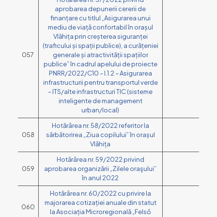
aprobarea depunerii cererii de
finanțare cu titlul „Asigurarea unui
mediu de viață confortabil în orașul
Vlăhița prin creșterea siguranței
(traficului și spații publice), a curățeniei
057
generale și atractivității spațiilor
publice” în cadrul apelului de proiecte
PNRR/2022/C10 – I.1.2 – Asigurarea
infrastructurii pentru transportul verde
– ITS/alte infrastructuri TIC (sisteme
inteligente de management
urban/local)
Hotărârea nr. 58/2022 referitor la
058
sărbătorirea „Ziua copilului” în orașul
Vlăhița
Hotărârea nr. 59/2022 privind
059
aprobarea organizării „Zilele oraşului”
în anul 2022
Hotărârea nr. 60/2022 cu privire la
majorarea cotizației anuale din statut
060
la Asociația Microregională „Felső