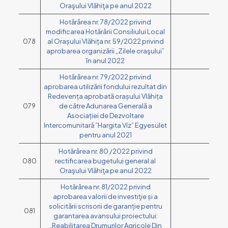
Oraşului Vlăhiţa pe anul 2022
Hotărârea nr. 78/2022 privind
modificarea Hotărârii Consiliului Local
078
al Orașului Vlăhița nr. 59/2022 privind
aprobarea organizării „Zilele oraşului”
în anul 2022
Hotărârea nr. 79/2022 privind
aprobarea utilizării fondului rezultat din
Redevența aprobată orașului Vlăhița
079
de către Adunarea Generală a
Asociației de Dezvoltare
Intercomunitară ”Hargita Víz” Egyesület
pentru anul 2021
Hotărârea nr. 80 /2022 privind
080
rectificarea bugetului general al
Oraşului Vlăhiţa pe anul 2022
Hotărârea nr. 81/2022 privind
aprobarea valorii de investiţie și a
solicitării scrisorii de garanție pentru
081
garantarea avansului proiectului:
„Reabilitarea Drumurilor Agricole Din