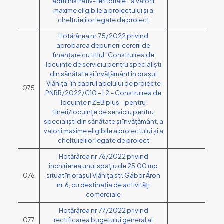
administrativ-teritoriale”, a valorii
maxime eligibile a proiectului și a
cheltuielilor legate de proiect
Hotărârea nr. 75/2022 privind
aprobarea depunerii cererii de
finanțare cu titlul ”Construirea de
locuințe de serviciu pentru specialiști
din sănătate și învățământ în orașul
Vlăhița” în cadrul apelului de proiecte
075
PNRR/2022/C10 – I.2 – Construirea de
locuințe nZEB plus – pentru
tineri/locuințe de serviciu pentru
specialiști din sănătate și învățământ, a
valorii maxime eligibile a proiectului și a
cheltuielilor legate de proiect
Hotărârea nr. 76/2022 privind
închirierea unui spaţiu de 25,00 mp
076
situat în orașul Vlăhița str. Gábor Áron
nr. 6, cu destinația de activități
comerciale
Hotărârea nr. 77/2022 privind
077
rectificarea bugetului general al