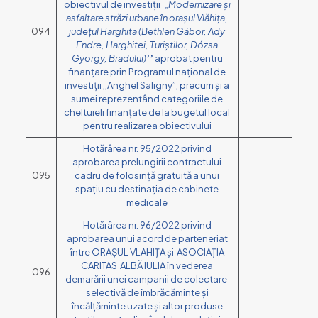
obiectivul de investiții
„
Modernizare și
asfaltare străzi urbane în orașul Vlăhița,
094
județul Harghita
(Bethlen Gábor, Ady
Endre, Harghitei, Turiștilor, Dózsa
György, Bradului)
’’
aprobat pentru
finanțare prin Programul național de
investiții ,,Anghel Saligny”, precum și a
sumei reprezentând categoriile de
cheltuieli finanțate de la bugetul local
pentru realizarea obiectivului
Hotărârea nr. 95/2022 privind
aprobarea prelungirii contractului
095
cadru de folosință gratuită a unui
spațiu cu destinația de cabinete
medicale
Hotărârea nr. 96/2022 privind
aprobarea unui acord de parteneriat
între ORAȘUL VLAHIȚA și ASOCIAȚIA
CARITAS ALBĂ IULIA în vederea
096
demarării unei campanii de colectare
selectivă de îmbrăcăminte și
încălțăminte uzate și altor produse