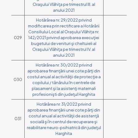
Oraşului Vlăhiţa pe trimestrul III. al
anului 2021
Hotărârea nr. 29/2022 privind
modificarea prin rectificare a Hotărârii
Consiliului Local al Orașului Vlăhița nr.
029
142/2021 privind aprobarea execuţiei
bugetului de venituri şi cheltuieli al
Oraşului Vlăhiţa pe trimestrul IV. al
anului 2021
Hotărârea nr. 30/2022 privind
aprobarea finanţării unei cote părţi din
costul anual al activităţii de protecţie a
030
copilului / tânărului în centrele de
plasament şi la asistenţi maternali
profesionişti din judeţul Harghita
Hotărârea nr. 31/2022 privind
aprobarea finanţării unei cote părţi din
costul anual al activităţii de asistenţă
031
socială şi în centrul de recuperare şi
reabilitare neuro-psihiatrică din judeţul
Harghita