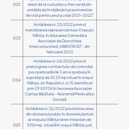
022
elevii de la cursurile cu frecvență din
unitățile de învățământ preuniversitar
de stat pentru anul școlar 2021-2022”
Hotărârea nr. 23/2022 privind
mandatarea reprezentantului Orașului
Vlăhița. în Adunarea Generală a
023
Asociaţiei de Dezvoltare
Intercomunitară „HARGITA VÍZ”, din
februarie 2022
Hotărârea nr. 24/2022 privind
prelungirea contractului de comodat
pe o perioadă de 3 ani a spațiului în
suprafața de 25,23 mp situat în orașul
024
Vlăhița, str. Republicii, nr. 15 identificat
prin CF 50706 în favoarea Asociației
Caritas Albă Iulia – Asistență Medicală și
Socială
Hotărârea nr. 25/2022 privind trecerea
din domeniul public în domeniul privat
al orașului Vlăhița teren intravilan de
025
3356 mp, situată în orașul Vlăhița, jud.