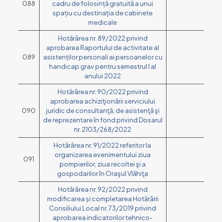
088
cadru de folosință gratuită a unui
spațiu cu destinația de cabinete
medicale
Hotărârea nr. 89/2022 privind
aprobarea Raportului de activitate al
089
asistenților personali ai persoanelor cu
handicap grav pentru semestrul I al
anului 2022
Hotărârea nr. 90/2022 privind
aprobarea achiziţionării serviciului
090
juridic de consultanţă, de asistenţă şi
de reprezentare în fond privind Dosarul
nr. 2103/268/2022
Hotărârea nr. 91/2022 referitor la
organizarea evenimentului ziua
091
pompierilor, ziua recoltei şi a
gospodarilor în Oraşul Vlăhiţa
Hotărârea nr. 92/2022 privind
modificarea și completarea Hotărârii
Consiliului Local nr. 73/2019 privind
aprobarea indicatorilor tehnico-