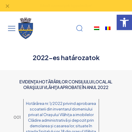
✕
Hogyan lehet használni a Ghişeul.ro felületet?
Eszk
2022-es határozatok
EVIDENŢA HOTĂRÂRILOR CONSILIULUI LOCAL AL
ORAŞULUI VLĂHIŢA APROBATE ÎN ANUL 2022
Hotărârea nr. 1/2022 privind aprobarea
scoaterii din inventarul domeniului
privat al Orașului Vlăhița a imobilelor
001
Clădire administrativă și depozit prin
demolarea și casarea lor, situate în
strada Spitalului nr. 18 din orașul Vlăhița