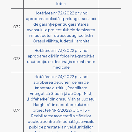
loturi
Hotărârea nr. 72/2022 privind
aprobarea solicitării prelungirii scrisorii
de garanție pentru garantarea
072
avansului a proiectului: Modernizarea
infrastructurii de acces agricolă din
Orașul Vlăhița, Județul Harghita
Hotărârea nr. 73/2022 privind
aprobarea dării în folosință gratuită a
073
unui spațiu cu destinația de cabinete
medicale
Hotărârea nr. 74/2022 privind
aprobarea depunerii cererii de
finanțare cu titlul „Reabilitare
Energetică Grădiniță de Copii Nr. 3,
„Hófehérke” din orașul Vlăhița, Județul
Harghita”, în cadrul apelului de
074
proiecte PNRR/2022/C10 – I.3 –
Reabilitarea moderată a clădirilor
publice pentru a îmbunătăți serviciile
publice prestate la nivelul unităților