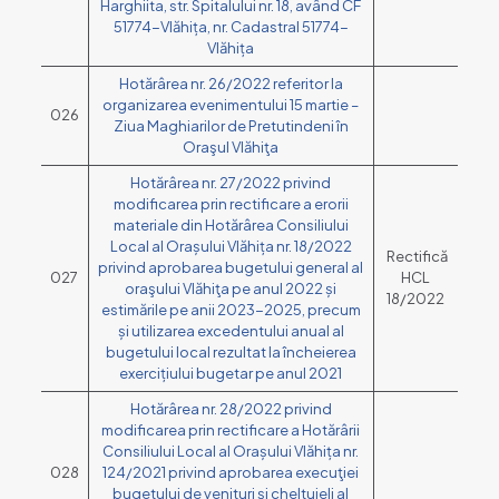
Harghiita, str. Spitalului nr. 18, având CF
51774-Vlăhița, nr. Cadastral 51774-
Vlăhița
Hotărârea nr. 26/2022 referitor la
organizarea evenimentului 15 martie –
026
Ziua Maghiarilor de Pretutindeni în
Oraşul Vlăhiţa
Hotărârea nr. 27/2022 privind
modificarea prin rectificare a erorii
materiale din Hotărârea Consiliului
Local al Orașului Vlăhița nr. 18/2022
Rectifică
privind aprobarea bugetului general al
027
HCL
oraşului Vlăhiţa pe anul 2022 și
18/2022
estimările pe anii 2023-2025, precum
și utilizarea excedentului anual al
bugetului local rezultat la încheierea
exercițiului bugetar pe anul 2021
Hotărârea nr. 28/2022 privind
modificarea prin rectificare a Hotărârii
Consiliului Local al Orașului Vlăhița nr.
028
124/2021 privind aprobarea execuţiei
bugetului de venituri şi cheltuieli al