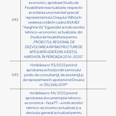
economici, aprobare Studiu de
Fezabilitate reactualizate, respectiv
acordarea unui mandat special
reprezentantului Oraşului Vlăhița în
092
vederea votării în cadrul AGA ADI
”Harghita Víz” Egyesület ai indicatorilor
tehnico-economici, actualizate, din
Studiul de fezabilitate pentru
„
PROIECTUL REGIONAL DE
DEZVOLTARE A INFRASTRUCTURII DE
APĂ ȘI APĂ UZATĂ DIN JUDEȚUL
HARGHITA, ÎN PERIOADA 2014-2020”
Hotărârea nr. 93/2022 privind
aprobarea achiziţionării serviciului
093
juridic de consultanţă, de asistenţă şi
de reprezentare în apel privind Dosarul
nr. 135/268/2019*
Hotărârea nr. 94/ 2022 privind
aprobarea documentației tehnico-
economice – faza PT – a indicatorilor
tehnico-economici actualizați și a
devizului general actualizat pentru