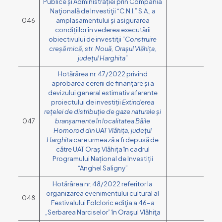
Publice și Administrației prin Compania
Naţională de Investiţii “C.N.I.” S.A., a
046
amplasamentului și asigurarea
condițiilor în vederea executării
obiectivului de investiţii
”Construire
creșă mică, str. Nouă, Orașul Vlăhița,
județul Harghita”
Hotărârea nr. 47/2022 privind
aprobarea cererii de finanțare și a
devizului general estimativ aferente
proiectului de investiții
Extinderea
rețelei de distribuție de gaze naturale și
047
branșamente în localitatea Băile
Homorod din UAT Vlăhița, județul
Harghita
care urmează a fi depusă de
către UAT Oraș Vlăhița în cadrul
Programului Național de Investiții
“Anghel Saligny”
Hotărârea nr. 48/2022 referitor la
organizarea evenimentului cultural al
048
Festivalului Folcloric ediţia a 46-a
„Serbarea Narciselor” în Oraşul Vlăhiţa