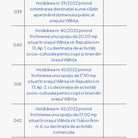
Hotărârea nr. 39/2022 privind
schimbarea destinației a unei clădiri
039
aparținând domeniului public al
orașului Vlăhița
Hotărârea nr. 40/2022 privind
închirierea unui spaţiu de 20,00 mp
situat în orașul Vlăhița str. Republicii nr.
040
13, Ap. 1, cu destinația de activități
socio-culturale pentru copii și tineri din
orașul Vlăhița
Hotărârea nr. 41/2022 privind
închirierea unui spaţiu de 17,90 mp
situat în orașul Vlăhița str. Republicii nr.
041
13, Ap. 2, cu destinația de activități
socio-culturale pentru copii si tineri din
orașul Vlăhița
Hotărârea nr. 42/2022 privind
închirierea unui spaţiu de 27,00 mp
042
situat în orașul Vlăhița str. Gábor Áron
nr. 6, cu destinația de activități
comerciale