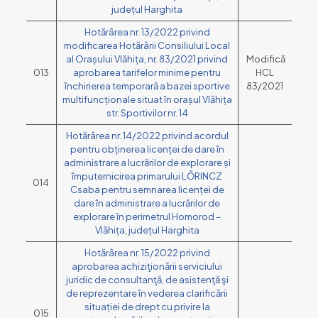
județul Harghita
Hotărârea nr. 13/2022 privind
modificarea Hotărârii Consiliului Local
al Orașului Vlăhița, nr. 83/2021 privind
Modifică
013
aprobarea tarifelor minime pentru
HCL
închirierea temporară a bazei sportive
83/2021
multifuncționale situat în orașul Vlăhița
str. Sportivilor nr. 14
Hotărârea nr. 14/2022 privind acordul
pentru obținerea licenței de dare în
administrare a lucrărilor de explorare și
împuternicirea primarului LŐRINCZ
014
Csaba pentru semnarea licenței de
dare în administrare a lucrărilor de
explorare în perimetrul Homorod –
Vlăhița, județul Harghita
Hotărârea nr. 15/2022 privind
aprobarea achiziţionării serviciului
juridic de consultanţă, de asistenţă şi
de reprezentare în vederea clarificării
situației de drept cu privire la
015