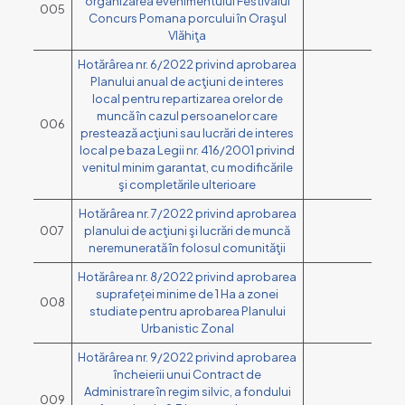
organizarea evenimentului Festivalul
005
Concurs Pomana porcului în Oraşul
Vlăhiţa
Hotărârea nr. 6/2022 privind aprobarea
Planului anual de acţiuni de interes
local pentru repartizarea orelor de
muncă în cazul persoanelor care
006
prestează acţiuni sau lucrări de interes
local pe baza Legii nr. 416/2001 privind
venitul minim garantat, cu modificările
şi completările ulterioare
Hotărârea nr. 7/2022 privind aprobarea
007
planului de acţiuni şi lucrări de muncă
neremunerată în folosul comunităţii
Hotărârea nr. 8/2022 privind aprobarea
suprafeței minime de 1 Ha a zonei
008
studiate pentru aprobarea Planului
Urbanistic Zonal
Hotărârea nr. 9/2022 privind aprobarea
încheierii unui Contract de
Administrare în regim silvic, a fondului
009