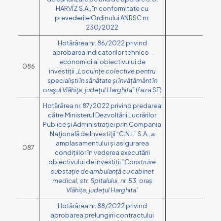
HARVÍZ S.A., în conformitate cu
prevederile Ordinului ANRSC nr.
230/2022
Hotărârea nr. 86/2022 privind
aprobarea indicatorilor tehnico-
economici ai obiectivului de
086
investiții
„Locuințe colective pentru
specialiști în sănătate și învățământ
în
oraşul Vlăhiţa, judeţul Harghita
”
(faza SF)
Hotărârea nr. 87/2022 privind predarea
către Ministerul Dezvoltării Lucrărilor
Publice și Administrației prin Compania
Naţională de Investiţii “C.N.I.” S.A., a
amplasamentului și asigurarea
087
condițiilor în vederea executării
obiectivului de investiții
”Construire
substație de ambulanță cu cabinet
medical, str. Spitalului, nr. 53, oraș
Vlăhița, județul Harghita”
Hotărârea nr. 88/2022 privind
aprobarea prelungirii contractului