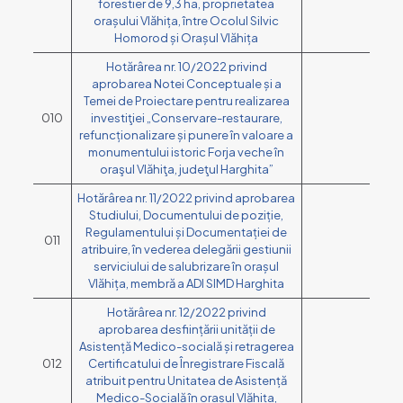
forestier de 9,3 ha, proprietatea
orașului Vlăhița, între Ocolul Silvic
Homorod și Orașul Vlăhița
Hotărârea nr. 10/2022 privind
aprobarea Notei Conceptuale și a
Temei de Proiectare pentru realizarea
010
investiţiei „Conservare-restaurare,
refuncționalizare și punere în valoare a
monumentului istoric Forja veche în
oraşul Vlăhiţa, judeţul Harghita”
Hotărârea nr. 11/2022 privind aprobarea
Studiului, Documentului de poziție,
Regulamentului și Documentației de
011
atribuire, în vederea delegării gestiunii
serviciului de salubrizare în orașul
Vlăhița, membră a ADI SIMD Harghita
Hotărârea nr. 12/2022 privind
aprobarea desființării unității de
Asistență Medico-socială și retragerea
012
Certificatului de Înregistrare Fiscală
atribuit pentru Unitatea de Asistență
Medico-Socială în orașul Vlăhița,