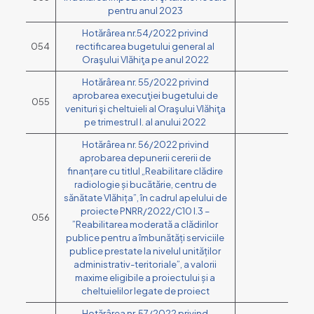
pentru anul 2023
Hotărârea nr.54/2022 privind
054
rectificarea bugetului general al
Oraşului Vlăhiţa pe anul 2022
Hotărârea nr. 55/2022 privind
aprobarea execuţiei bugetului de
055
venituri şi cheltuieli al Oraşului Vlăhiţa
pe trimestrul I. al anului 2022
Hotărârea nr. 56/2022 privind
aprobarea depunerii cererii de
finanțare cu titlul „Reabilitare clădire
radiologie și bucătărie, centru de
sănătate Vlăhița”, în cadrul apelului de
proiecte PNRR/2022/C10 I.3 –
056
”Reabilitarea moderată a clădirilor
publice pentru a îmbunătăți serviciile
publice prestate la nivelul unităților
administrativ-teritoriale”, a valorii
maxime eligibile a proiectului și a
cheltuielilor legate de proiect
Hotărârea nr. 57/2022 privind