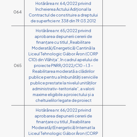
Hotărârea nr. 64/2022 privind
încheierea Actului Adițional la
064
Contractul de constituire a dreptului
de superficie nr. 338 din 19.03.2012
Hotărârea nr. 65/2022 privind
aprobarea depunerii cererii de
finanțare cu titlul „Reabilitare
Moderată(/Energetică) Cantină la
Liceul Tehnologic Gábor Áron (CORP
C10) din Vlăhița”, în cadrul apelului de
065
proiecte PNRR/2022/C10 – I.3 –
Reabilitarea moderată a clădirilor
publice pentru a îmbunătăți serviciile
publice prestate la nivelul unităților
administrativ-teritoriale”, a valorii
maxime eligibile a proiectului și a
cheltuielilor legate de proiect
Hotărârea nr. 66/2022 privind
aprobarea depunerii cererii de
finanțare cu titlul „Reabilitare
Moderată/(Energetică) Internat la
Liceul Tehnologic Gábor Áron (CORP