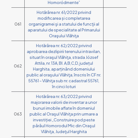
Homoródmente”
Hotărârea nr. 61/2022 privind
modificarea și completarea
061
organigramei şi a statului de funcţii al
aparatului de specialitate al Primarului
Oraşului Vlăhiţa
Hotărârea nr. 62/2022 privind
aprobarea dezlipirii terenului intravilan,
situat în oraşul Vlăhiţa, strada József
Attila, nr. 13A, Bl. A,B,C,D, județul
062
Harghita, aparținând domeniului
public al oraşului Vlăhiţa, înscris în CF nr.
55761 – Vlăhiţa sub nr. cadastral 55761,
în cinci loturi
Hotărârea nr. 63/2022 privind
majorarea valorii de inventar a unor
bunuri imobile aflate în domeniul
063
public al Oraşul Vlăhiţa prin urmare a
investiției „Construire pod peste
pârâul Homorodul Mic din Oraşul
Vlăhiţa, Judeţul Harghita